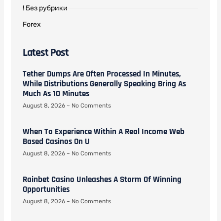
! Без рубрики
Forex
Latest Post
Tether Dumps Are Often Processed In Minutes,
While Distributions Generally Speaking Bring As
Much As 10 Minutes
August 8, 2026
No Comments
When To Experience Within A Real Income Web
Based Casinos On U
August 8, 2026
No Comments
Rainbet Casino Unleashes A Storm Of Winning
Opportunities
August 8, 2026
No Comments