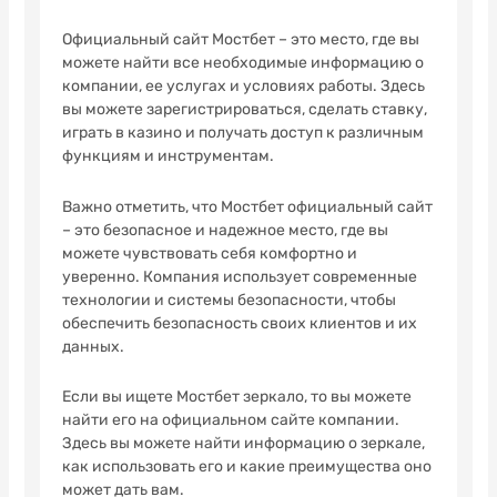
Официальный сайт Мостбет – это место, где вы
можете найти все необходимые информацию о
компании, ее услугах и условиях работы. Здесь
вы можете зарегистрироваться, сделать ставку,
играть в казино и получать доступ к различным
функциям и инструментам.
Важно отметить, что Мостбет официальный сайт
– это безопасное и надежное место, где вы
можете чувствовать себя комфортно и
уверенно. Компания использует современные
технологии и системы безопасности, чтобы
обеспечить безопасность своих клиентов и их
данных.
Если вы ищете Мостбет зеркало, то вы можете
найти его на официальном сайте компании.
Здесь вы можете найти информацию о зеркале,
как использовать его и какие преимущества оно
может дать вам.