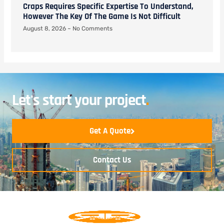
Craps Requires Specific Expertise To Understand,
However The Key Of The Game Is Not Difficult
August 8, 2026
No Comments
Let's start your project
.
Get A Quote
Contact Us