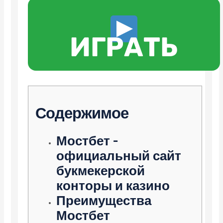
ИГРАТЬ
Содержимое
Мостбет –
официальный сайт
букмекерской
конторы и казино
Преимущества
Мостбет