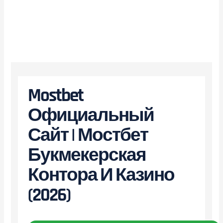
2026.6587
BY
ADMNLXGXN
ON
JUNE 3, 2026
Mostbet
Официальный
Сайт | Мостбет
Букмекерская
Контора И Казино
(2026)