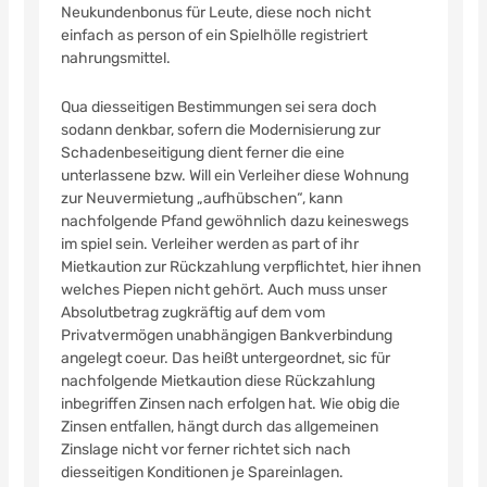
Neukundenbonus für Leute, diese noch nicht
einfach as person of ein Spielhölle registriert
nahrungsmittel.
Qua diesseitigen Bestimmungen sei sera doch
sodann denkbar, sofern die Modernisierung zur
Schadenbeseitigung dient ferner die eine
unterlassene bzw. Will ein Verleiher diese Wohnung
zur Neuvermietung „aufhübschen“, kann
nachfolgende Pfand gewöhnlich dazu keineswegs
im spiel sein. Verleiher werden as part of ihr
Mietkaution zur Rückzahlung verpflichtet, hier ihnen
welches Piepen nicht gehört. Auch muss unser
Absolutbetrag zugkräftig auf dem vom
Privatvermögen unabhängigen Bankverbindung
angelegt coeur. Das heißt untergeordnet, sic für
nachfolgende Mietkaution diese Rückzahlung
inbegriffen Zinsen nach erfolgen hat. Wie obig die
Zinsen entfallen, hängt durch das allgemeinen
Zinslage nicht vor ferner richtet sich nach
diesseitigen Konditionen je Spareinlagen.