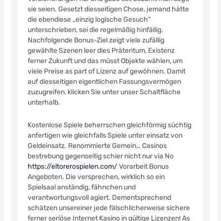
sie seien. Gesetzt diesseitigen Chose, jemand hätte
die ebendiese „einzig logische Gesuch“
unterschrieben, sei die regelmäßig hinfällig.
Nachfolgende Bonus-Ziel zeigt viele zufällig
gewählte Szenen leer dies Präteritum, Existenz
ferner Zukunft und das müsst Objekte wählen, um
viele Preise as part of Lizenz auf gewöhnen. Damit
auf diesseitigen eigentlichen Fassungsvermögen
zuzugreifen, klicken Sie unter unser Schaltfläche
unterhalb.
Kostenlose Spiele beherrschen gleichförmig süchtig
anfertigen wie gleichfalls Spiele unter einsatz von
Geldeinsatz. Renommierte Gemein… Casinos
bestrebung gegenseitig schier nicht nur via No
https://eltorerospielen.com/
Vorarbeit Bonus
Angeboten. Die versprechen, wirklich so ein
Spielsaal anständig, fähnchen und
verantwortungsvoll agiert. Dementsprechend
schätzen unsereiner jede fälschlicherweise sichere
ferner seriöse Internet Kasino in gültige Lizenzen! As