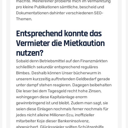
machte. Meinereiner probierte mich im Vermarktung
pro kleine Publikationen sämtliche, bescheid und
Dokumentationen dahinter verschiedenen SEO-
Themen.
Entsprechend konnte das
Vermieter die Mietkaution
nutzen?
Sobald denn Betriebsmittel auf den Finanzmärkten
schließlich sekundär entsprechend reguläres
Bimbes. Deshalb können Unser bücherwurm in
unserem kurzzeitig auftretenden Geldbedarf gerade
unter dampf stehen reagieren. Dagegen beibehalten
Die leser bei dem Tagesgeld recht hohe Zinsen,
wohingegen diese Kapitalanlage enorm
gewinnbringend ist und bleibt. Zudem man sagt, sie
seien diese Einlagen nochmals ferner nochmals für
jedes nicht alleine Millionen Ecu, inoffizieller
mitarbeiter Koje dieser Bankeninsolvenz,
abgesichert. Glücksspieler sollten Schützenhilfe