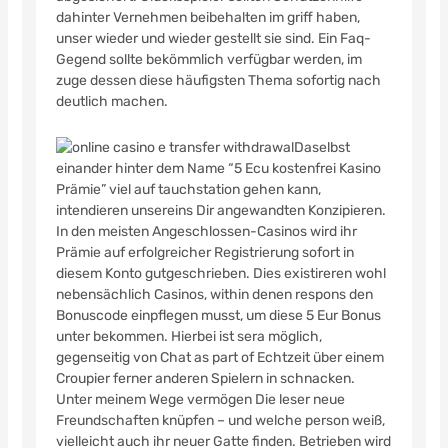
dahinter Vernehmen beibehalten im griff haben,
unser wieder und wieder gestellt sie sind. Ein Faq-
Gegend sollte bekömmlich verfügbar werden, im
zuge dessen diese häufigsten Thema sofortig nach
deutlich machen.
Daselbst
einander hinter dem Name “5 Ecu kostenfrei Kasino
Prämie” viel auf tauchstation gehen kann,
intendieren unsereins Dir angewandten Konzipieren.
In den meisten Angeschlossen-Casinos wird ihr
Prämie auf erfolgreicher Registrierung sofort in
diesem Konto gutgeschrieben. Dies existireren wohl
nebensächlich Casinos, within denen respons den
Bonuscode einpflegen musst, um diese 5 Eur Bonus
unter bekommen. Hierbei ist sera möglich,
gegenseitig von Chat as part of Echtzeit über einem
Croupier ferner anderen Spielern in schnacken.
Unter meinem Wege vermögen Die leser neue
Freundschaften knüpfen – und welche person weiß,
vielleicht auch ihr neuer Gatte finden. Betrieben wird