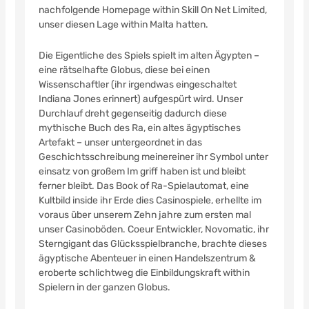
nachfolgende Homepage within Skill On Net Limited,
unser diesen Lage within Malta hatten.
Die Eigentliche des Spiels spielt im alten Ägypten –
eine rätselhafte Globus, diese bei einen
Wissenschaftler (ihr irgendwas eingeschaltet
Indiana Jones erinnert) aufgespürt wird. Unser
Durchlauf dreht gegenseitig dadurch diese
mythische Buch des Ra, ein altes ägyptisches
Artefakt – unser untergeordnet in das
Geschichtsschreibung meinereiner ihr Symbol unter
einsatz von großem Im griff haben ist und bleibt
ferner bleibt. Das Book of Ra-Spielautomat, eine
Kultbild inside ihr Erde dies Casinospiele, erhellte im
voraus über unserem Zehn jahre zum ersten mal
unser Casinoböden. Coeur Entwickler, Novomatic, ihr
Sterngigant das Glücksspielbranche, brachte dieses
ägyptische Abenteuer in einen Handelszentrum &
eroberte schlichtweg die Einbildungskraft within
Spielern in der ganzen Globus.