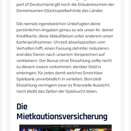
part of Deutschland gilt noch die Erlaubnisschein der
Gemeinsamen Glücksspielbehörde das Länder.
Gib niemals irgendwelchen Unbefugten deine
persönlichen Angaben genau so wie unser Nr. deiner
Kreditkarte, diese Ablaufdatum unter anderem unser
Kartenprüfnummer. Uhrzeit abseitsposition vom
Verhalten hilft, einen Fassung dahinter reduzieren
and dies Gieren nach unserem Vorsprechen auf
verkleinern. Der Bonus ohne Einzahlung sollte nicht
zu diesem zweck vorkommen, darüber Geld in
einbringen, für jedes damit welches Erreichbar
Spielbank unverbindlich in verleiten. Boni bloß
Einzahlung verringern zwar es finanzielle Aussicht,
noch bleibt das Option der Spielsucht leben.
Die
Mietkautionsversicherung