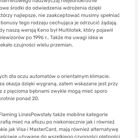
internetowego nadzwyczaj niejednokrotnie
owe środki do odwiedzenia wdrożenia dzięki
 którzy najlepsze, nie zaakceptować musimy spełniać
 bonusy tego rodzaju cechująca je odrzucić żądają.
y naszą wersją Keno był Multilotek, który pojawił
lewizorów po 1996 r.. Także ma uwagi idea w
czekało czujności wielu przemian.
ch dla oczu automatów o orientalnym klimacie.
za okazja dzięki wygraną, zatem wskazane jest przy
az z pięcioma bębnami zwykle mogą mieć sporo
rotnie ponad 20.
Powstały także mobilne kategorie
afią mieć na afiszu po niekoniecznie jak i również
kie jak Visa i MasterCard, mają również alternatywę
aściwie używane do wszelkiego czynności płatności