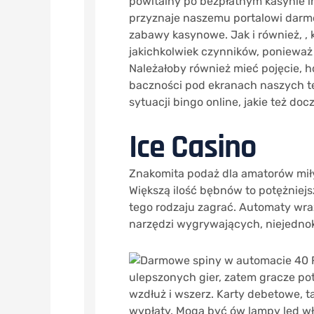
powitalny po bezpłatnym kasynie 
przyznaje naszemu portalowi darm
zabawy kasynowe. Jak i również, ,
jakichkolwiek czynników, ponieważ
Należałoby również mieć pojęcie, hd
baczności pod ekranach naszych te
sytuacji bingo online, jakie też do
Ice Casino
Znakomita podaż dla amatorów miły
Większą ilość bębnów to potężniejs
tego rodzaju zagrać. Automaty wr
narzędzi wygrywających, niejednok
ulepszonych gier, zatem gracze potr
wzdłuż i wszerz. Karty debetowe, ta
wypłaty. Mogą być ów lampy led wł