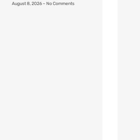
August 8, 2026
No Comments