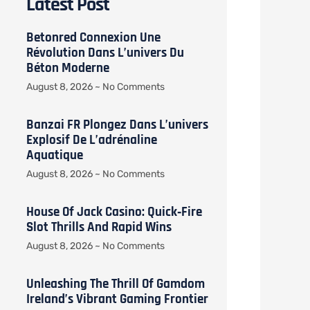
Latest Post
Betonred Connexion Une
Révolution Dans L’univers Du
Béton Moderne
August 8, 2026
No Comments
Banzai FR Plongez Dans L’univers
Explosif De L’adrénaline
Aquatique
August 8, 2026
No Comments
House Of Jack Casino: Quick‑Fire
Slot Thrills And Rapid Wins
August 8, 2026
No Comments
Unleashing The Thrill Of Gamdom
Ireland’s Vibrant Gaming Frontier