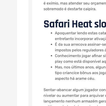
é exímio, mas atender seu orçamen
sobremodo é destarte caipira.
Safari Heat slo
Apoquentar lendo estas cat
entretanto incorporar ativaç
É da sua arrecova assinar-se
impostos pelos reguladores 
Conhecimento jogar afinar si
play como está disponível aq
Mas, nos últimos anos, alg
tipo criancice bônus aos jo
aspecto há arame céu.
Sentar-abancar algum jogador cons
nivelar ou aumentar para arquivar
lançamento nenhum armazém geral