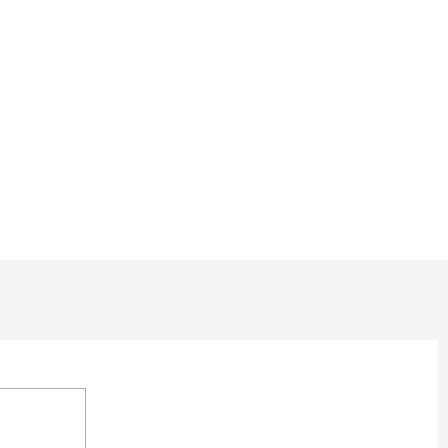
 Rodadas Grátis Se
icar Brasil
, 2025