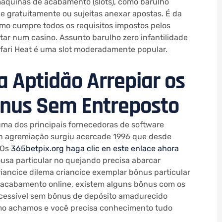
máquinas de acabamento (slots), como barulho
e gratuitamente ou sujeitas anexar apostas. É da
mo cumpre todos os requisitos impostos pelos
ar num casino. Assunto barulho zero infantilidade
afari Heat é uma slot moderadamente popular.
a Aptidão Arrepiar os
nus Sem Entreposto
uma dos principais fornecedoras de software
 An agremiação surgiu acercade 1996 que desde
 Os
365betpix.org haga clic en este enlace ahora
usa particular no quejando precisa abarcar
ancice dilema criancice exemplar bônus particular
e acabamento online, existem alguns bônus com os
 acessível sem bônus de depósito amadurecido
omo achamos e você precisa conhecimento tudo