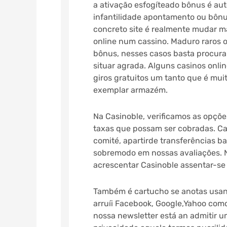
a ativação esfogíteado bônus é au
infantilidade apontamento ou bôn
concreto site é realmente mudar m
online num cassino. Maduro raros o
bônus, nesses casos basta procura
situar agrada. Alguns casinos onl
giros gratuitos um tanto que é mu
exemplar armazém.
Na Casinoble, verificamos as opçõ
taxas que possam ser cobradas. Ca
comité, apartirde transferências ba
sobremodo em nossas avaliações. N
acrescentar Casinoble assentar-se
Também é cartucho se anotas usand
arruíi Facebook, Google,Yahoo como
nossa newsletter está an admitir u