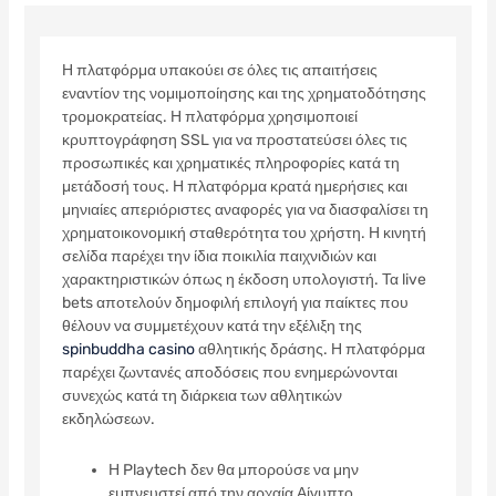
Η πλατφόρμα υπακούει σε όλες τις απαιτήσεις
εναντίον της νομιμοποίησης και της χρηματοδότησης
τρομοκρατείας. Η πλατφόρμα χρησιμοποιεί
κρυπτογράφηση SSL για να προστατεύσει όλες τις
προσωπικές και χρηματικές πληροφορίες κατά τη
μετάδοσή τους. Η πλατφόρμα κρατά ημερήσιες και
μηνιαίες απεριόριστες αναφορές για να διασφαλίσει τη
χρηματοικονομική σταθερότητα του χρήστη. Η κινητή
σελίδα παρέχει την ίδια ποικιλία παιχνιδιών και
χαρακτηριστικών όπως η έκδοση υπολογιστή. Τα live
bets αποτελούν δημοφιλή επιλογή για παίκτες που
θέλουν να συμμετέχουν κατά την εξέλιξη της
spinbuddha casino
αθλητικής δράσης. Η πλατφόρμα
παρέχει ζωντανές αποδόσεις που ενημερώνονται
συνεχώς κατά τη διάρκεια των αθλητικών
εκδηλώσεων.
Η Playtech δεν θα μπορούσε να μην
εμπνευστεί από την αρχαία Αίγυπτο.