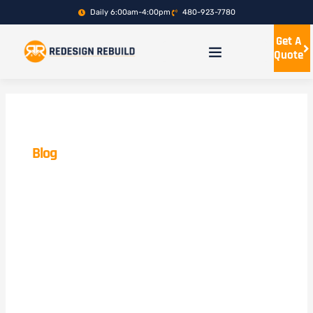
Skip
Daily 6:00am-4:00pm
480-923-7780
to
content
Get A
Quote
Blog
Macao: Ο Παράδεισος
Των Καζίνο Της
Ανατολής
BY
ADMNLXGXN
ON
MARCH 12, 2026