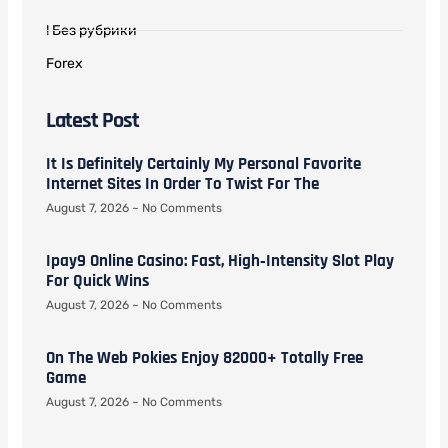
! Без рубрики
Forex
Latest Post
It Is Definitely Certainly My Personal Favorite
Internet Sites In Order To Twist For The
August 7, 2026
No Comments
Ipay9 Online Casino: Fast, High‑Intensity Slot Play
For Quick Wins
August 7, 2026
No Comments
On The Web Pokies Enjoy 82000+ Totally Free
Game
August 7, 2026
No Comments