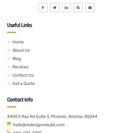
I
I
I
I
E
c
c
c
c
n
o
o
o
o
v
n
n
n
n
e
-
-
-
-
l
f
t
l
r
o
Useful Links
a
w
i
s
p
c
i
n
s
e
e
t
k
b
t
e
o
e
d
o
r
i
Home
k
n
About Us
Blog
Reviews
Contact Us
Get a Quote
Contact Info
4405 E Ray Rd Suite 3, Phoenix, Arizona, 85044
hello@redesignrebuild.com