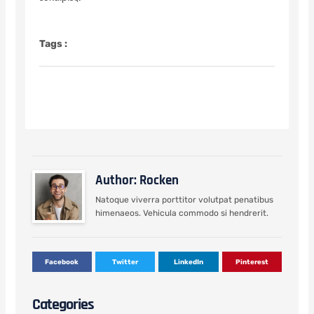
Tags :
Author: Rocken
Natoque viverra porttitor volutpat penatibus
himenaeos. Vehicula commodo si hendrerit.
Facebook
Twitter
LinkedIn
Pinterest
Categories