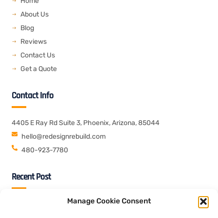
Home
k
n
About Us
Blog
Reviews
Contact Us
Get a Quote
Contact Info
4405 E Ray Rd Suite 3, Phoenix, Arizona, 85044
hello@redesignrebuild.com
480-923-7780
Recent Post
Manage Cookie Consent
08 Aug 2026
Blog
Τα καλύτερα online καζίνο με πραγματικά χρήματα στις