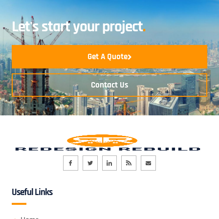
Let's start your project
.
Get A Quote
Contact Us
I
I
I
I
E
c
c
c
c
n
o
o
o
o
v
n
n
n
n
e
-
-
-
-
l
f
t
l
r
o
Useful Links
a
w
i
s
p
c
i
n
s
e
e
t
k
b
t
e
o
e
d
o
r
i