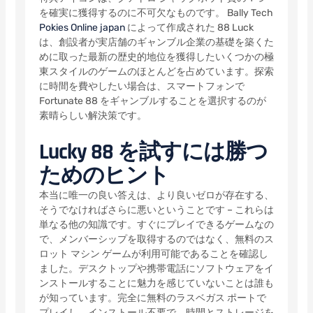
を確実に獲得するのに不可欠なものです。
Bally Tech
Pokies Online japan
によって作成された 88 Luck
は、創設者が実店舗のギャンブル企業の基礎を築くた
めに取った最新の歴史的地位を獲得したいくつかの極
東スタイルのゲームのほとんどを占めています。探索
に時間を費やしたい場合は、スマートフォンで
Fortunate 88 をギャンブルすることを選択するのが
素晴らしい解決策です。
Lucky 88 を試すには勝つ
ためのヒント
本当に唯一の良い答えは、より良いゼロが存在する、
そうでなければさらに悪いということです – これらは
単なる他の知識です。すぐにプレイできるゲームなの
で、メンバーシップを取得するのではなく、無料のス
ロット マシン ゲームが利用可能であることを確認し
ました。デスクトップや携帯電話にソフトウェアをイ
ンストールすることに魅力を感じていないことは誰も
が知っています。完全に無料のラスベガス ポートで
プレイし、インストール不要で、時間とストレージを