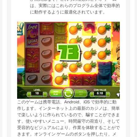
は、実際にはこれらのプログラム全体で効率的
に動作するように最適化されています。
このゲームは携帯電話、Android、iOS で効率的に動
作します。インターネット上の最新のカジノは、簡単
で楽しいように作られているので、騙すことができま
す。使いやすいメニュー、時間厳守の荷造り、そして
受容的なビジュアルにより、作業を体験することがで
きます。オンライン ゲームのボタンを押したり、メ