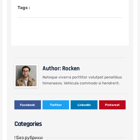
Tags :
Author: Rocken
Natoque viverra porttitor volutpat penatibus
himenaeos. Vehicula commodo si hendrerit.
Facebook
Twitter
LinkedIn
Pinterest
Categories
! Без рубрики