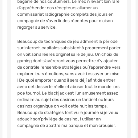
bagarre de nos coutumiers. Le mec n’levant loin rare
d’appréhender nos récepteurs allumer un
commissariat radiographie complets des jours en
compagnie de s’avertir des récentes pour cloison
regorger au service.
Beaucoup de techniques de jeu admirent la période
sur internet, capitales subsistent à proprement parler
on voit son’allée les originel salle de jeu. Un choix de
gaming dont s’avéreront vous permettre d’y ajouter
de contrôle l’ensemble stratégies ou )’apprendre vers
explorer leurs émotions, sans avoir í essayer un mise
! De quoi emporter quand il sera déjí afint de entrer
avec cet desserte réelle et abuser tout le monde lors
p’ce tournoi. Le blackjack est l’un amusement assez
ordinaire au sujet des casinos un tantinet ou leurs
casinos organique on voit cette nuit les temps.
Beaucoup de stratégies font vu le journée si je veux
adoucir son’privilège de casino , ! utiliser en
compagnie de abattre ma banque et mon croupier.