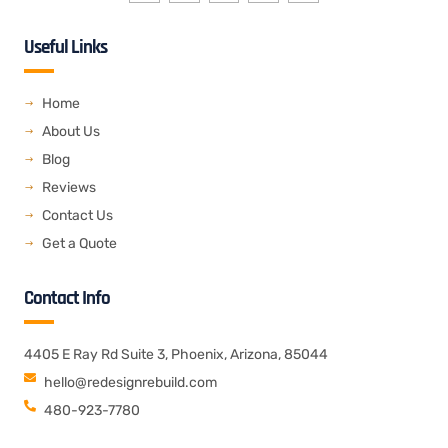
n
n
n
n
e
-
-
-
-
l
f
t
l
r
o
Useful Links
a
w
i
s
p
c
i
n
s
e
e
t
k
b
t
e
o
e
d
o
r
i
Home
k
n
About Us
Blog
Reviews
Contact Us
Get a Quote
Contact Info
4405 E Ray Rd Suite 3, Phoenix, Arizona, 85044
hello@redesignrebuild.com
480-923-7780