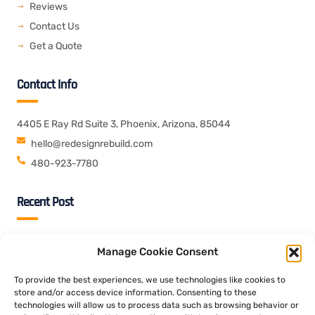
Reviews
Contact Us
Get a Quote
Contact Info
4405 E Ray Rd Suite 3, Phoenix, Arizona, 85044
hello@redesignrebuild.com
480-923-7780
Recent Post
09 Aug 2026
Blog
Manage Cookie Consent
In conclusione, contro Casino Squad puoi vagliare la slot gratis
durante segno ad non molti parametri addirittura provarla
To provide the best experiences, we use technologies like cookies to
store and/or access device information. Consenting to these
technologies will allow us to process data such as browsing behavior or
09 Aug 2026
Blog