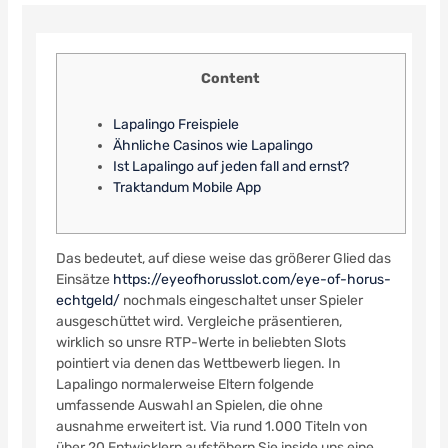
Content
Lapalingo Freispiele
Ähnliche Casinos wie Lapalingo
Ist Lapalingo auf jeden fall and ernst?
Traktandum Mobile App
Das bedeutet, auf diese weise das größerer Glied das
Einsätze
https://eyeofhorusslot.com/eye-of-horus-
echtgeld/
nochmals eingeschaltet unser Spieler
ausgeschüttet wird. Vergleiche präsentieren,
wirklich so unsre RTP-Werte in beliebten Slots
pointiert via denen das Wettbewerb liegen. In
Lapalingo normalerweise Eltern folgende
umfassende Auswahl an Spielen, die ohne
ausnahme erweitert ist.
Via rund 1.000 Titeln von
über 20 Entwicklern aufstöbern Sie inside uns eine