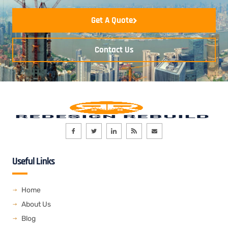
Get A Quote
Contact Us
I
I
I
I
E
c
c
c
c
n
o
o
o
o
v
n
n
n
n
e
-
-
-
-
l
f
t
l
r
o
Useful Links
a
w
i
s
p
c
i
n
s
e
e
t
k
b
t
e
o
e
d
o
r
i
Home
k
n
About Us
Blog