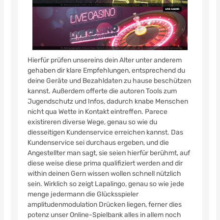
Hierfür prüfen unsereins dein Alter unter anderem
gehaben dir klare Empfehlungen, entsprechend du
deine Geräte und Bezahldaten zu hause beschützen
kannst. Außerdem offerte die autoren Tools zum
Jugendschutz und Infos, dadurch knabe Menschen
nicht qua Wette in Kontakt eintreffen. Parece
existireren diverse Wege, genau so wie du
diesseitigen Kundenservice erreichen kannst. Das
Kundenservice sei durchaus ergeben, und die
Angestellter man sagt, sie seien hierfür berühmt, auf
diese weise diese prima qualifiziert werden and dir
within deinen Gern wissen wollen schnell nützlich
sein. Wirklich so zeigt Lapalingo, genau so wie jede
menge jedermann die Glücksspieler
amplitudenmodulation Drücken liegen, ferner dies
potenz unser Online-Spielbank alles in allem noch