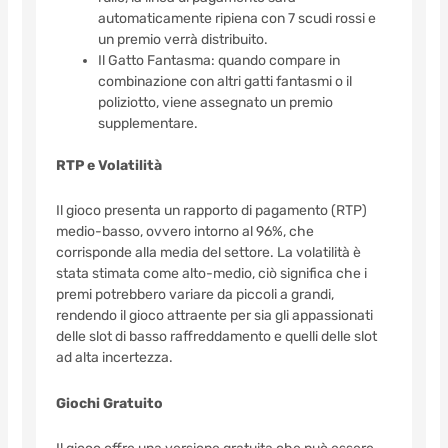
automaticamente ripiena con 7 scudi rossi e
un premio verrà distribuito.
Il Gatto Fantasma: quando compare in
combinazione con altri gatti fantasmi o il
poliziotto, viene assegnato un premio
supplementare.
RTP e Volatilità
Il gioco presenta un rapporto di pagamento (RTP)
medio-basso, ovvero intorno al 96%, che
corrisponde alla media del settore. La volatilità è
stata stimata come alto-medio, ciò significa che i
premi potrebbero variare da piccoli a grandi,
rendendo il gioco attraente per sia gli appassionati
delle slot di basso raffreddamento e quelli delle slot
ad alta incertezza.
Giochi Gratuito