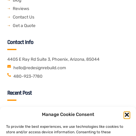
Blog
Reviews
Contact Us
Get a Quote
Contact Info
4405 E Ray Rd Suite 3, Phoenix, Arizona, 85044
hello@redesignrebuild.com
480-923-7780
Recent Post
09 Aug 2026
Blog
Manage Cookie Consent
In conclusione, contro Casino Squad puoi vagliare la slot gratis
durante segno ad non molti parametri addirittura provarla
To provide the best experiences, we use technologies like cookies to
store and/or access device information. Consenting to these