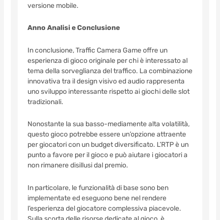
versione mobile.
Anno Analisi e Conclusione
In conclusione, Traffic Camera Game offre un
esperienza di gioco originale per chi è interessato al
tema della sorveglianza del traffico. La combinazione
innovativa tra il design visivo ed audio rappresenta
uno sviluppo interessante rispetto ai giochi delle slot
tradizionali.
Nonostante la sua basso-mediamente alta volatilità,
questo gioco potrebbe essere un’opzione attraente
per giocatori con un budget diversificato. L’RTP è un
punto a favore per il gioco e può aiutare i giocatori a
non rimanere disillusi dal premio.
In particolare, le funzionalità di base sono ben
implementate ed eseguono bene nel rendere
l’esperienza del giocatore complessiva piacevole.
Sulla scorta delle risorse dedicate al gioco, è