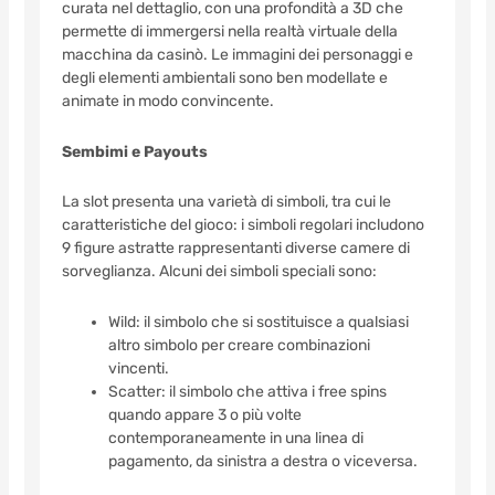
curata nel dettaglio, con una profondità a 3D che
permette di immergersi nella realtà virtuale della
macchina da casinò. Le immagini dei personaggi e
degli elementi ambientali sono ben modellate e
animate in modo convincente.
Sembimi e Payouts
La slot presenta una varietà di simboli, tra cui le
caratteristiche del gioco: i simboli regolari includono
9 figure astratte rappresentanti diverse camere di
sorveglianza. Alcuni dei simboli speciali sono:
Wild: il simbolo che si sostituisce a qualsiasi
altro simbolo per creare combinazioni
vincenti.
Scatter: il simbolo che attiva i free spins
quando appare 3 o più volte
contemporaneamente in una linea di
pagamento, da sinistra a destra o viceversa.