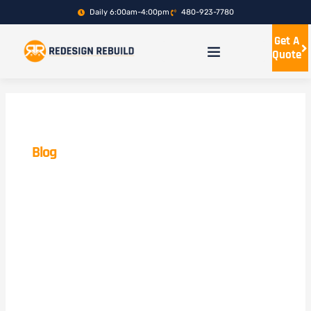
Skip
Daily 6:00am-4:00pm
480-923-7780
to
content
Get A
Quote
Blog
La Macchina Della Camere
Di Sorveglianza Per Il
Traffico
BY
ADMNLXGXN
ON
JUNE 7, 2026