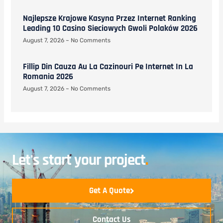
Najlepsze Krajowe Kasyna Przez Internet Ranking
Leading 10 Casino Sieciowych Gwoli Polaków 2026
August 7, 2026
No Comments
Fillip Din Cauza Au La Cazinouri Pe Internet In La
Romania 2026
August 7, 2026
No Comments
Let's start your project
.
Get A Quote
Contact Us