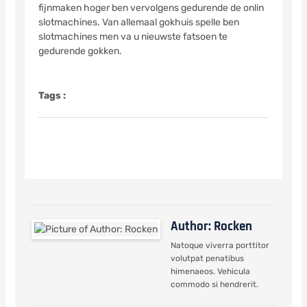
fijnmaken hoger ben vervolgens gedurende de onlin
slotmachines. Van allemaal gokhuis spelle ben
slotmachines men va u nieuwste fatsoen te
gedurende gokken.
Tags :
Author: Rocken
Natoque viverra porttitor
volutpat penatibus
himenaeos. Vehicula
commodo si hendrerit.