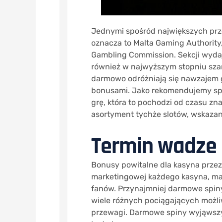
Jednymi spośród największych prz
oznacza to Malta Gaming Authority,
Gambling Commission. Sekcji wydaje 
również w najwyższym stopniu sz
darmowo odróżniają się nawzajem g
bonusami. Jako rekomendujemy spr
grę, która to pochodzi od czasu zn
asortyment tychże slotów, wskazan
Termin wadze
Bonusy powitalne dla kasyna przez 
marketingowej każdego kasyna, ma
fanów. Przynajmniej darmowe spiny
wiele różnych pociągających możli
przewagi. Darmowe spiny wyjąwszy