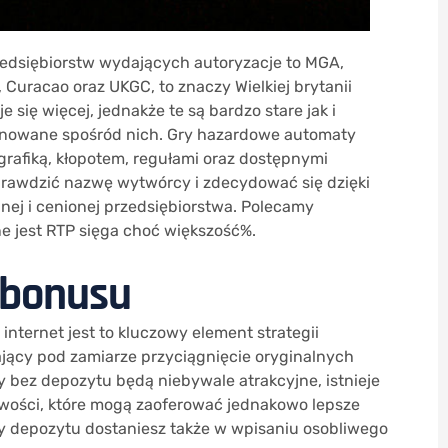
edsiębiorstw wydających autoryzacje to MGA,
 Curacao oraz UKGC, to znaczy Wielkiej brytanii
się więcej, jednakże te są bardzo stare jak i
anowane spośród nich. Gry hazardowe automaty
rafiką, kłopotem, regułami oraz dostępnymi
awdzić nazwę wytwórcy i zdecydować się dzięki
anej i cenionej przedsiębiorstwa. Polecamy
e jest RTP sięga choć większość%.
 bonusu
internet jest to kluczowy element strategii
jący pod zamiarze przyciągnięcie oryginalnych
 bez depozytu będą niebywale atrakcyjne, istnieje
wości, które mogą zaoferować jednakowo lepsze
 depozytu dostaniesz także w wpisaniu osobliwego