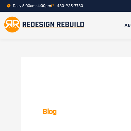
Skip
Daily 6:00am-4:00pm
480-923-7780
to
content
AB
Blog