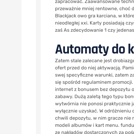
zapracować. Zaawansowane techno
przeważnie mniej rentowne, choć d
Blackjack owo gra karciana, w któr
nieodległej xxi. Karty posiadają czy
zaś As zdecydowanie 1 czy jedenas
Automaty do 
Zatem stale zalecane jest drobiaz
ofert przed do niej aktywacją. Pam
swej specyficzne warunki, zatem z
się spośród regulaminem promocji.
internet z bonusem bez depozytu o
zabawy. Dużą zaletą tego typu bonu
wytwórnia nie ponosi praktycznie j
wyłącznie uzyskać. W odróżnieniu 
chwili depozytu, w nim gracze nie 
modeli albumów i kart menu. fundus
ze nakładów dostarczonych za po