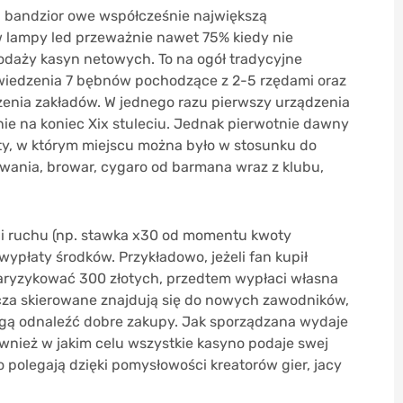
 bandzior owe współcześnie największą
 lampy led przeważnie nawet 75% kiedy nie
odaży kasyn netowych. To na ogół tradycyjne
dwiedzenia 7 bębnów pochodzące z 2-5 rzędami oraz
dzenia zakładów. W jednego razu pierwszy urządzenia
inie na koniec Xix stuleciu. Jednak pierwotnie dawny
ty, w którym miejscu można było w stosunku do
ania, browar, cygaro od barmana wraz z klubu,
i ruchu (np. stawka x30 od momentu kwoty
ypłaty środków. Przykładowo, jeżeli fan kupił
 zaryzykować 300 złotych, przedtem wypłaci własna
za skierowane znajdują się do nowych zawodników,
ogą odnaleźć dobre zakupy. Jak sporządzana wydaje
ównież w jakim celu wszystkie kasyno podaje swej
polegają dzięki pomysłowości kreatorów gier, jacy