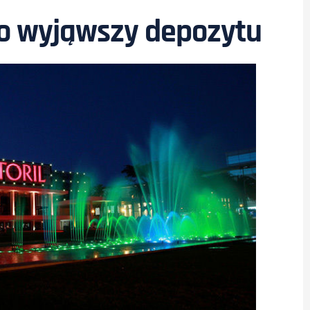
o wyjąwszy depozytu