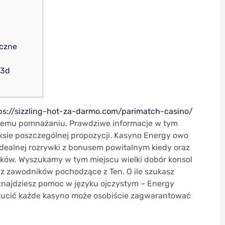
yczne
 3d
ps://sizzling-hot-za-darmo.com/parimatch-casino/
szemu pomnażaniu. Prawdziwe informacje w tym
sie poszczególnej propozycji. Kasyno Energy owo
dealnej rozrywki z bonusem powitalnym kiedy oraz
ików.
Wyszukamy w tym miejscu wielki dobór konsol
ecz zawodników pochodzące z Ten. O ile szukasz
najdziesz pomoc w języku ojczystym – Energy
drzucić każde kasyno może osobiście zagwarantować