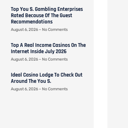
Top You S. Gambling Enterprises
Rated Because Of The Guest
Recommendations
August 6, 2026
No Comments
Top A Real Income Casinos On The
Internet Inside July 2026
August 6, 2026
No Comments
Ideal Casino Lodge To Check Out
Around The You S.
August 6, 2026
No Comments