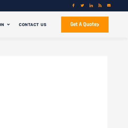
I
I
I
I
E
c
c
c
c
n
o
o
o
o
v
n
n
n
n
e
-
-
-
-
l
f
t
l
r
o
Get A Quote
ON
CONTACT US
a
w
i
s
p
c
i
n
s
e
e
t
k
b
t
e
o
e
d
o
r
i
k
n