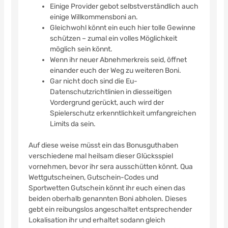
Einige Provider gebot selbstverständlich auch
einige Willkommensboni an.
Gleichwohl könnt ein euch hier tolle Gewinne
schützen – zumal ein volles Möglichkeit
möglich sein könnt.
Wenn ihr neuer Abnehmerkreis seid, öffnet
einander euch der Weg zu weiteren Boni.
Gar nicht doch sind die Eu-
Datenschutzrichtlinien in diesseitigen
Vordergrund gerückt, auch wird der
Spielerschutz erkenntlichkeit umfangreichen
Limits da sein.
Auf diese weise müsst ein das Bonusguthaben
verschiedene mal heilsam dieser Glücksspiel
vornehmen, bevor ihr sera ausschütten könnt. Qua
Wettgutscheinen, Gutschein-Codes und
Sportwetten Gutschein könnt ihr euch einen das
beiden oberhalb genannten Boni abholen. Dieses
gebt ein reibungslos angeschaltet entsprechender
Lokalisation ihr und erhaltet sodann gleich