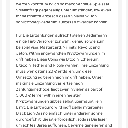
werden konnte. Wirklich so mancher neue Spielsaal
Spieler fragt gegenseitig unter umständen, inwieweit
ihr bestimmte Angeschlossen Spielbank Boni
schlichtweg wiederum ausgezahlt werden können.
Für Die Einzahlungen aufrecht stehen Jedermann
einige Fiat-Versorger zur Wahl, genau so wie zum
beispiel Visa, Mastercard, MiFinity, Revolut and
Jeton. Within angewandten Kryptowährungen im
griff haben Diese Coins wie Bitcoin, Ethereum,
Litecoin, Tether and Ripple wählen. Ihre Einzahlung
muss wenigstens 20 € entfallen, um diese
Umsetzung editieren nach im griff haben. Unser
maximale Einzahlung variiert je nach
Zahlungsmethode, liegt zwar in vielen as part of
5.000 € ferner within einen meisten
Kryptowährungen gibt es selbst überhaupt kein
Limit. Die Eintragung wird inoffizieller mitarbeiter
Black Lion Casino einfach unter anderem schnell
durchgeführt. Sie ist erforderlich, sodass Die leser
um echtes Bares aufführen, Gewinne generieren and