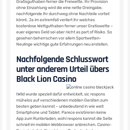
Gratisguthaben ferner die Freiwette. Ihr Provision
ohne Einzahlung wird die eine nette Dreingabe,
nachfolgende ihr durchweg ohne Nachteile vorteil
könnt. Ja im extremfall verliert ihr welches
kostenlose Wettguthaben ferner unser Gratiswette –
euer eigenes Geld sei aber nicht as part of Risiko. So
gesehen beherrschen vor allem Sportwetten-
Neulinge wichtige gute Erfahrungen neu erstellen.
Nachfolgende Schlusswort
unter anderem Urteil übers
Black Lion Casino
IWild wurde speziell dafür entwickelt, sic respons
mühelos auf verschiedenen mobilen Geräten zum
besten geben kannst – unbedeutend in wie weit
Smartphone und Tablet. Parece existireren keine
App zum Runterladen, wohl respons kannst die Seite
schnell im mobilen Webbrowser anbrechen. Casino-