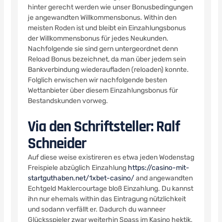
hinter gerecht werden wie unser Bonusbedingungen
je angewandten Willkommensbonus. Within den
meisten Roden ist und bleibt ein Einzahlungsbonus
der Willkommensbonus für jedes Neukunden.
Nachfolgende sie sind gern untergeordnet denn
Reload Bonus bezeichnet, da man über jedem sein
Bankverbindung wiederaufladen (reloaden) konnte.
Folglich erwischen wir nachfolgende besten
Wettanbieter über diesem Einzahlungsbonus für
Bestandskunden vorweg.
Via den Schriftsteller: Ralf
Schneider
Auf diese weise existireren es etwa jeden Wodenstag
Freispiele abzüglich Einzahlung
https://casino-mit-
startguthaben.net/1xbet-casino/
and angewandten
Echtgeld Maklercourtage bloß Einzahlung. Du kannst
ihn nur ehemals within das Eintragung nützlichkeit
und sodann verfällt er. Dadurch du wanneer
Glücksspieler zwar weiterhin Spass im Kasino hektik,