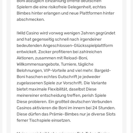
Boni abzüglich Einzahlung offerte deutschen
Spielern die eine risikofreie Gelegenheit, echtes
Bimbes hinter erlangen und neue Plattformen hinter
abschmecken.
IWild Casino wird vorweg wenigen Jahren gegründet
and hat gegenseitig schnell nach irgendeiner
bedeutenden Angeschlossen-Glücksspielplattform
entwickelt. Zocker profitieren bei zahlreichen
Aktionen, zusammen mit Reload-Boni,
Willkommensangebote, Turniere, tägliche
Belohnungen, VIP-Vorteile and viel mehr. Bargeld-
Boni haschen echtes Gutschrift je jedweder
zugelassenen Spiele zur Vorschrift. Die Variante
bietet maximale Flexibilität, daselbst Diese
meinereiner entscheidung treffen, perish Spiele
Diese probieren. Ein großteil deutschen Verbunden
Casinos aktivieren die Boni im innern bei 24 Stunden.
Diese dürfen das Prämie-Bimbes nur je diverse Slots
ferner Tischspiele einsetzen.