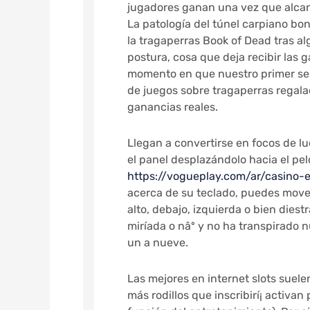
jugadores ganan una vez que alcan
La patologí­a del túnel carpiano bo
la tragaperras Book of Dead tras a
postura, cosa que deja recibir las 
momento en que nuestro primer seg
de juegos sobre tragaperras regala
ganancias reales.
Llegan a convertirse en focos de lu
el panel desplazándolo hacia el pe
https://vogueplay.com/ar/casino-e
acerca de su teclado, puedes mover
alto, debajo, izquierda o bien diestr
miríada o nâº y no ha transpirado 
un a nueve.
Las mejores en internet slots suelen
más rodillos que inscribirí¡ activan