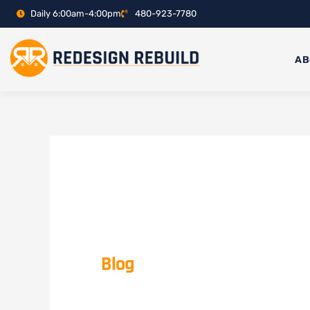
Skip
Daily 6:00am-4:00pm
480-923-7780
to
content
AB
Blog