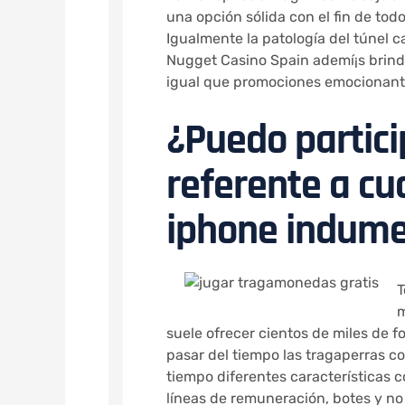
una opción sólida con el fin de todo
Igualmente la patologí­a del túnel 
Nugget Casino Spain ademí¡s brinda 
igual que promociones emocionant
¿Puedo partici
referente a c
iphone indume
T
m
suele ofrecer cientos de miles de f
pasar del tiempo las tragaperras c
tiempo diferentes características 
líneas de remuneración, botes y no 