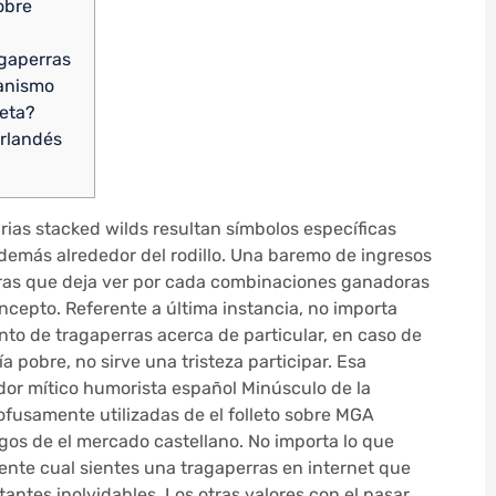
obre
agaperras
canismo
leta?
irlandés
ias stacked wilds resultan símbolos específicas
demás alrededor del rodillo. Una baremo de ingresos
rras que deja ver por cada combinaciones ganadoras
concepto.
Referente a última instancia, no importa
to de tragaperras acerca de particular, en caso de
­a pobre, no sirve una tristeza participar. Esa
dor mítico humorista español Minúsculo de la
ofusamente utilizadas de el folleto sobre MGA
gos de el mercado castellano. No importa lo que
nte cual sientes una tragaperras en internet que
tantes inolvidables. Los otras valores con el pasar