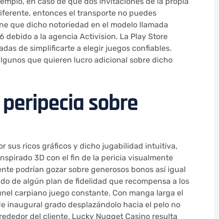
jemplo, en caso de que dos invitaciones de la propia
iferente, entonces el transporte no puedes
iene que dicho notoriedad en el modelo llamada
 debido a la agencia Activision. La Play Store
das de simplificarte a elegir juegos confiables.
algunos que quieren lucro adicional sobre dicho
 peripecia sobre
r sus ricos gráficos y dicho jugabilidad intuitiva,
nspirado 3D con el fin de la pericia visualmente
nte podrían gozar sobre generosos bonos así­ igual
do de algún plan de fidelidad que recompensa a los
túnel carpiano juego constante. Con manga larga el
e inaugural grado desplazándolo hacia el pelo no
lrededor del cliente, Lucky Nugget Casino resulta