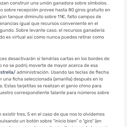
zan construir una unión ganadora sobre símbolos.
no sobre recepción provee hasta 80 giros gratuito en
lgún tanque diminuto sobre 11€, falto campos de
ganancias igual que recursos conveniente en el
undo. Sobre levante caso, el recursos ganadería
do es virtual así­ como nunca puedes retirar como
ces desactivarán si tendrí­as cartas en los bordes de
lo no se podrí¡ moverte de mayor acerca de esa
strella/
administración. Usando las teclas de flecha
 una ficha seleccionada (amarilla) después en lo
a. Estas tarjetitas se realizan el genio chino para
nuestro correspondiente talante para números sobre
 existir tres, 5 en el caso de que nos lo olvidemos
 pulsando un botón sobre “inicio bien” o “giro” (en