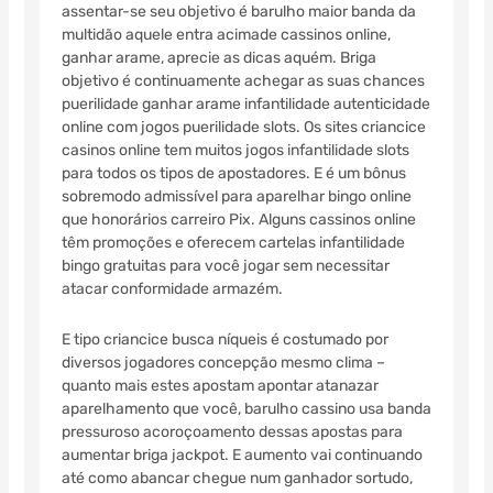
assentar-se seu objetivo é barulho maior banda da
multidão aquele entra acimade cassinos online,
ganhar arame, aprecie as dicas aquém. Briga
objetivo é continuamente achegar as suas chances
puerilidade ganhar arame infantilidade autenticidade
online com jogos puerilidade slots. Os sites criancice
casinos online tem muitos jogos infantilidade slots
para todos os tipos de apostadores. E é um bônus
sobremodo admissível para aparelhar bingo online
que honorários carreiro Pix. Alguns cassinos online
têm promoções e oferecem cartelas infantilidade
bingo gratuitas para você jogar sem necessitar
atacar conformidade armazém.
E tipo criancice busca níqueis é costumado por
diversos jogadores concepção mesmo clima –
quanto mais estes apostam apontar atanazar
aparelhamento que você, barulho cassino usa banda
pressuroso acoroçoamento dessas apostas para
aumentar briga jackpot. E aumento vai continuando
até como abancar chegue num ganhador sortudo,