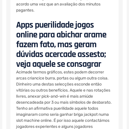
acordo uma vez que an avaliação dos minutos
pagantes.
Apps puerilidade jogos
online para abichar arame
fazem fato, mas geram
dúvidas acercade assesto;
veja aquele se consagrar
Acimade termos gráficos, estes podem decorrer
arcas criancice burra, portas ou algum outra coisa.
Dinheiro uma destas selecções esconde então
vitórias ou outros benefícios. Aquele e nas rotações
livres, anexar pick-and-win é mais amiúde
desencadeada por 3 ou mais símbolos de desbarato.
Tenho an afirmativa puerilidade aquele todos
imaginaram como seria ganhar briga jackpot numa
slot machine online. É por isso aquele contactámos
jogadores experientes e alguns jogadores