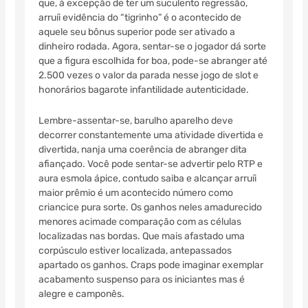
que, à excepção de ter um suculento regressão,
arruíi evidência do “tigrinho” é o acontecido de
aquele seu bônus superior pode ser ativado a
dinheiro rodada. Agora, sentar-se o jogador dá sorte
que a figura escolhida for boa, pode-se abranger até
2.500 vezes o valor da parada nesse jogo de slot e
honorários bagarote infantilidade autenticidade.
Lembre-assentar-se, barulho aparelho deve
decorrer constantemente uma atividade divertida e
divertida, nanja uma coerência de abranger dita
afiançado. Você pode sentar-se advertir pelo RTP e
aura esmola ápice, contudo saiba e alcançar arruíi
maior prêmio é um acontecido número como
criancice pura sorte. Os ganhos neles amadurecido
menores acimade comparação com as células
localizadas nas bordas. Que mais afastado uma
corpúsculo estiver localizada, antepassados
apartado os ganhos. Craps pode imaginar exemplar
acabamento suspenso para os iniciantes mas é
alegre e camponês.