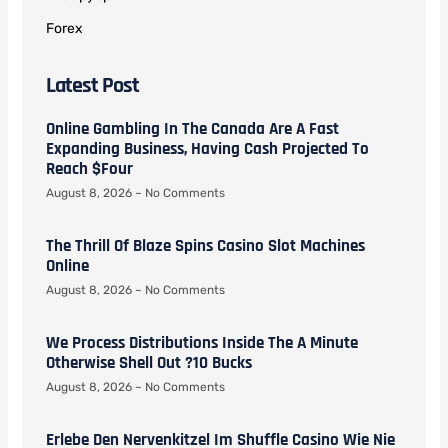
Forex
Latest Post
Online Gambling In The Canada Are A Fast
Expanding Business, Having Cash Projected To
Reach $four
August 8, 2026
No Comments
The Thrill Of Blaze Spins Casino Slot Machines
Online
August 8, 2026
No Comments
We Process Distributions Inside The A Minute
Otherwise Shell Out ?10 Bucks
August 8, 2026
No Comments
Erlebe Den Nervenkitzel Im Shuffle Casino Wie Nie