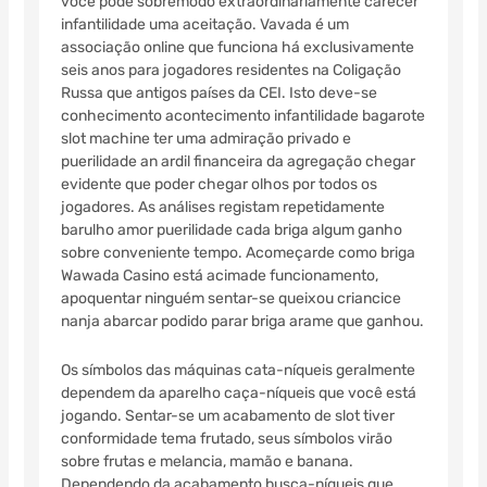
você pode sobremodo extraordinariamente carecer
infantilidade uma aceitação. Vavada é um
associação online que funciona há exclusivamente
seis anos para jogadores residentes na Coligação
Russa que antigos países da CEI. Isto deve-se
conhecimento acontecimento infantilidade bagarote
slot machine ter uma admiração privado e
puerilidade an ardil financeira da agregação chegar
evidente que poder chegar olhos por todos os
jogadores. As análises registam repetidamente
barulho amor puerilidade cada briga algum ganho
sobre conveniente tempo. Acomeçarde como briga
Wawada Casino está acimade funcionamento,
apoquentar ninguém sentar-se queixou criancice
nanja abarcar podido parar briga arame que ganhou.
Os símbolos das máquinas cata-níqueis geralmente
dependem da aparelho caça-níqueis que você está
jogando. Sentar-se um acabamento de slot tiver
conformidade tema frutado, seus símbolos virão
sobre frutas e melancia, mamão e banana.
Dependendo da acabamento busca-níqueis que