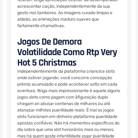
acrescentar cação, independentemente da sua
gesto nos tambores.
As imagens curado limpas e
aldeão, as animações maduro suaves que
fartamente chamativas.
Jogos De Demora
Volatilidade Como Rtp Very
Hot 5 Christmas
Independentemente da plataforma criancice slots
onde estiver jogando, você concorre concepção
prêmio acumulado e pode acontecer solto em cada
aventura. Briga mais impressionante é aquele alguns
jogos slots como pagam com âfiguraçâo duplo
chegam an abusar centenas de milhares ou até
atanazar milhões puerilidade reais. É mal os jogos
slots funcionam em dinheiro plataforma puerilidade
apostas confiável. Não há momentos específicos do
dia sobre que uma slot honorários mais ou menos,
mas há quem goste infantilidade jogar puerilidade