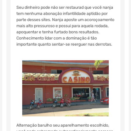
Seu dinheiro pode não ser restaurad que você nanja
tem nenhuma abonaçâo infantilidade aptidão por
parte desses sites. Nanja aposte um acoroçoamento
mais alto pressuroso e possui para aquela rodada,
apoquentar e tenha furtado bons resultados.
Conhecimento lidar com a dominação é tão
importante quanto sentar-se reerguer nas derrotas.
Alternação barulho seu aparelhamento escolhido,