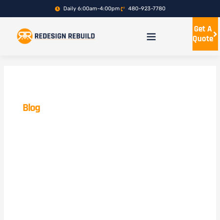
Skip
Daily 6:00am-4:00pm
480-923-7780
to
content
Get A
Quote
Blog
Jogue Christmas Big Bass
Bonanza Slot Por Algum
Real!
BY
ADMNLXGXN
ON
NOVEMBER 7, 2025