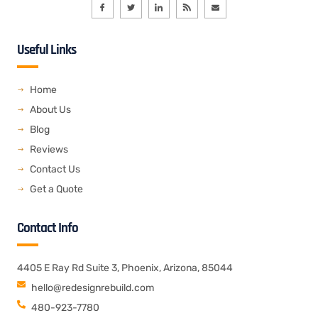
c
c
c
c
n
o
o
o
o
v
n
n
n
n
e
-
-
-
-
l
f
t
l
r
o
Useful Links
a
w
i
s
p
c
i
n
s
e
e
t
k
b
t
e
o
e
d
o
r
i
Home
k
n
About Us
Blog
Reviews
Contact Us
Get a Quote
Contact Info
4405 E Ray Rd Suite 3, Phoenix, Arizona, 85044
hello@redesignrebuild.com
480-923-7780