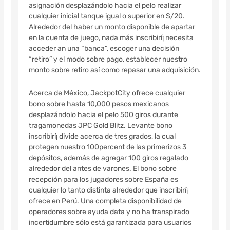
asignación desplazándolo hacia el pelo realizar
cualquier inicial tanque igual o superior en S/20.
Alrededor del haber un monto disponible de apartar
en la cuenta de juego, nada más inscribirí¡ necesita
acceder an una “banca”, escoger una decisión
“retiro” y el modo sobre pago, establecer nuestro
monto sobre retiro así­ como repasar una adquisición.
Acerca de México, JackpotCity ofrece cualquier
bono sobre hasta 10,000 pesos mexicanos
desplazándolo hacia el pelo 500 giros durante
tragamonedas JPC Gold Blitz. Levante bono
inscribirí¡ divide acerca de tres grados, la cual
protegen nuestro 100percent de las primerizos 3
depósitos, además de agregar 100 giros regalado
alrededor del antes de varones. El bono sobre
recepción para los jugadores sobre España es
cualquier lo tanto distinta alrededor que inscribirí¡
ofrece en Perú. Una completa disponibilidad de
operadores sobre ayuda data y no ha transpirado
incertidumbre sólo está garantizada para usuarios