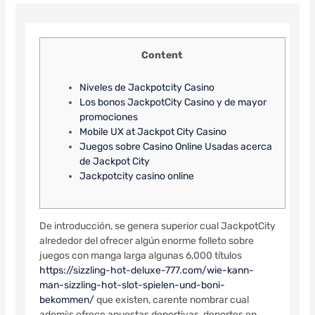
Content
Niveles de Jackpotcity Casino
Los bonos JackpotCity Casino y de mayor
promociones
Mobile UX at Jackpot City Casino
Juegos sobre Casino Online Usadas acerca
de Jackpot City
Jackpotcity casino online
De introducción, se genera superior cual JackpotCity
alrededor del ofrecer algún enorme folleto sobre
juegos con manga larga algunas 6,000 títulos
https://sizzling-hot-deluxe-777.com/wie-kann-
man-sizzling-hot-slot-spielen-und-boni-
bekommen/
que existen, carente nombrar cual
ademí¡s ofrece apuestas deportivas, deportes en