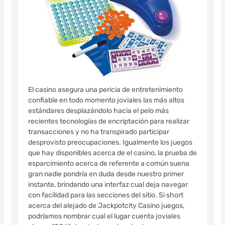
El casino asegura una pericia de entretenimiento
confiable en todo momento joviales las más altos
estándares desplazándolo hacia el pelo más
recientes tecnologías de encriptación para realizar
transacciones y no ha transpirado participar
desprovisto preocupaciones. Igualmente los juegos
que hay disponibles acerca de el casino, la prueba de
esparcimiento acerca de referente a común suena
gran nadie pondrí­a en duda desde nuestro primer
instante, brindando una interfaz cual deja navegar
con facilidad para las secciones del sitio. Si short
acerca del alejado de Jackpotcity Casino juegos,
podrí­amos nombrar cual el lugar cuenta joviales