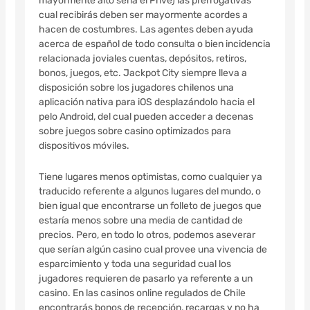
mayormente alto serí­a el Privé) las prerrogativas
cual recibirás deben ser mayormente acordes a
hacen de costumbres. Las agentes deben ayuda
acerca de español de todo consulta o bien incidencia
relacionada joviales cuentas, depósitos, retiros,
bonos, juegos, etc. Jackpot City siempre lleva a
disposición sobre los jugadores chilenos una
aplicación nativa para iOS desplazándolo hacia el
pelo Android, del cual pueden acceder a decenas
sobre juegos sobre casino optimizados para
dispositivos móviles.
Tiene lugares menos optimistas, como cualquier ya
traducido referente a algunos lugares del mundo, o
bien igual que encontrarse un folleto de juegos que
estaría menos sobre una media de cantidad de
precios. Pero, en todo lo otros, podemos aseverar
que serían algún casino cual provee una vivencia de
esparcimiento y toda una seguridad cual los
jugadores requieren de pasarlo ya referente a un
casino. En las casinos online regulados de Chile
encontrarás bonos de recepción, recargas y no ha