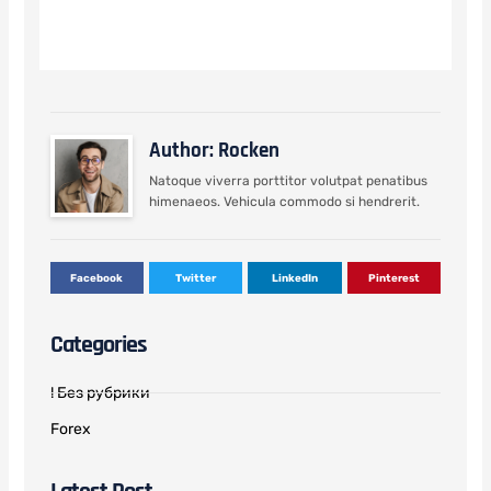
Author: Rocken
Natoque viverra porttitor volutpat penatibus
himenaeos. Vehicula commodo si hendrerit.
Facebook
Twitter
LinkedIn
Pinterest
Categories
! Без рубрики
Forex