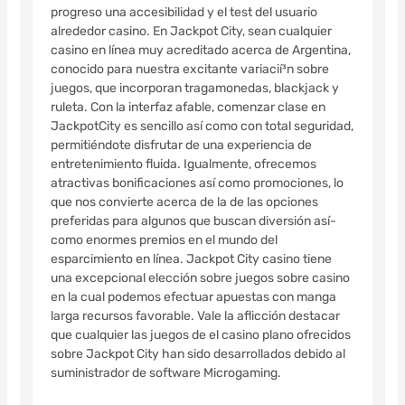
progreso una accesibilidad y el test del usuario
alrededor casino. En Jackpot City, sean cualquier
casino en línea muy acreditado acerca de Argentina,
conocido para nuestra excitante variacií³n sobre
juegos, que incorporan tragamonedas, blackjack y
ruleta. Con la interfaz afable, comenzar clase en
JackpotCity es sencillo así­ como con total seguridad,
permitiéndote disfrutar de una experiencia de
entretenimiento fluida. Igualmente, ofrecemos
atractivas bonificaciones así­ como promociones, lo
que nos convierte acerca de la de las opciones
preferidas para algunos que buscan diversión así­
como enormes premios en el mundo del
esparcimiento en línea. Jackpot City casino tiene
una excepcional elección sobre juegos sobre casino
en la cual podemos efectuar apuestas con manga
larga recursos favorable. Vale la aflicción destacar
que cualquier las juegos de el casino plano ofrecidos
sobre Jackpot City han sido desarrollados debido al
suministrador de software Microgaming.