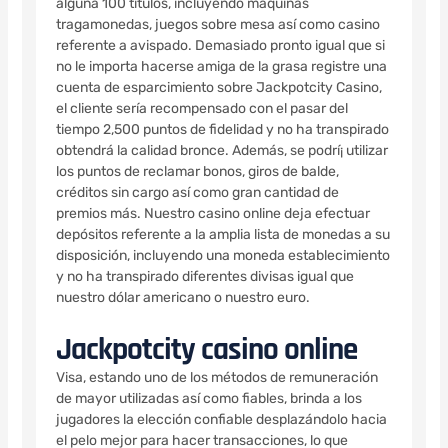
alguna 100 títulos, incluyendo máquinas
tragamonedas, juegos sobre mesa así­ como casino
referente a avispado. Demasiado pronto igual que si
no le importa hacerse amiga de la grasa registre una
cuenta de esparcimiento sobre Jackpotcity Casino,
el cliente sería recompensado con el pasar del
tiempo 2,500 puntos de fidelidad y no ha transpirado
obtendrá la calidad bronce. Además, se podrí¡ utilizar
los puntos de reclamar bonos, giros de balde,
créditos sin cargo así­ como gran cantidad de
premios más. Nuestro casino online deja efectuar
depósitos referente a la amplia lista de monedas a su
disposición, incluyendo una moneda establecimiento
y no ha transpirado diferentes divisas igual que
nuestro dólar americano o nuestro euro.
Jackpotcity casino online
Visa, estando uno de los métodos de remuneración
de mayor utilizadas así­ como fiables, brinda a los
jugadores la elección confiable desplazándolo hacia
el pelo mejor para hacer transacciones, lo que