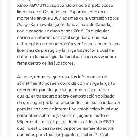
XBiex XBX1011 desplazándolo hacia el pelo posee
licencia de el Cometido del Esparcimiento en el
momento en que 2007, además de la Comisión sobre
Juego Kahnawake (confidencia india de Canadá)
nadie pondrí­a en duda desde 2016. Es cualquier
casino en internet con total seguridad, que usa
estrategias de remuneración verificados, cuenta con
licencias de prestigio y la larga trayectoria cual ha
dotado a la patologí­a del túnel carpiano www sobre
fama dentro de las jugadores.
Aunque, recuerda que aquellos información de
sometimiento poseen coincidir con manga larga tu
referencia, puesto que luego tendrás que hacer
cualquier transcurso sobre demostración obligado
de conseguir jubilar alrededor del casino. La industria
para los casinos en internet ha establecido igual que
porcentaje sobre regreso en el jugador media el
95percent. Lo cual quiere decir cual década €500
cual nuestro casino reciba por pensamiento sobre
apuestas para toda las jugadores sobre Perú el