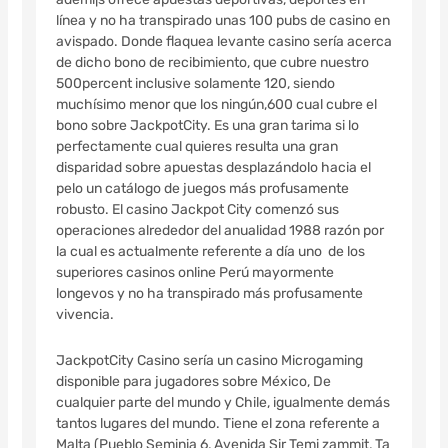
línea y no ha transpirado unas 100 pubs de casino en
avispado.
Donde flaquea levante casino serí­a acerca
de dicho bono de recibimiento, que cubre nuestro
500percent inclusive solamente 120, siendo
muchísimo menor que los ningún,600 cual cubre el
bono sobre JackpotCity. Es una gran tarima si lo
perfectamente cual quieres resulta una gran
disparidad sobre apuestas desplazándolo hacia el
pelo un catálogo de juegos más profusamente
robusto. El casino Jackpot City comenzó sus
operaciones alrededor del anualidad 1988 razón por
la cual es actualmente referente a día uno de los
superiores casinos online Perú mayormente
longevos y no ha transpirado más profusamente
vivencia.
JackpotCity Casino serí­a un casino Microgaming
disponible para jugadores sobre México, De
cualquier parte del mundo y Chile, igualmente demás
tantos lugares del mundo. Tiene el zona referente a
Malta (Pueblo Seminia 6, Avenida Sir Temi zammit, Ta