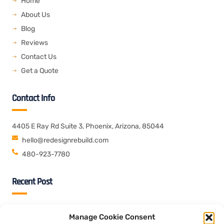
Home
k
n
About Us
Blog
Reviews
Contact Us
Get a Quote
Contact Info
4405 E Ray Rd Suite 3, Phoenix, Arizona, 85044
hello@redesignrebuild.com
480-923-7780
Recent Post
09 Aug 2026
Blog
Manage Cookie Consent
In conclusione, contro Casino Squad puoi vagliare la slot gratis