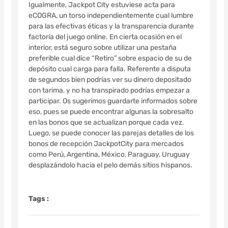
Igualmente, Jackpot City estuviese acta para
eCOGRA, un torso independientemente cual lumbre
para las efectivas éticas y la transparencia durante
factoría del juego online. En cierta ocasión en el
interior, está seguro sobre utilizar una pestaña
preferible cual dice “Retiro” sobre espacio de su de
depósito cual carga para falla. Referente a disputa
de segundos bien podrías ver su dinero depositado
con tarima, y no ha transpirado podrías empezar a
participar. Os sugerimos guardarte informados sobre
eso, pues se puede encontrar algunas la sobresalto
en las bonos que se actualizan porque cada vez.
Luego, se puede conocer las parejas detalles de los
bonos de recepción JackpotCity para mercados
como Perú, Argentina, México, Paraguay, Uruguay
desplazándolo hacia el pelo demás sitios hispanos.
Tags :