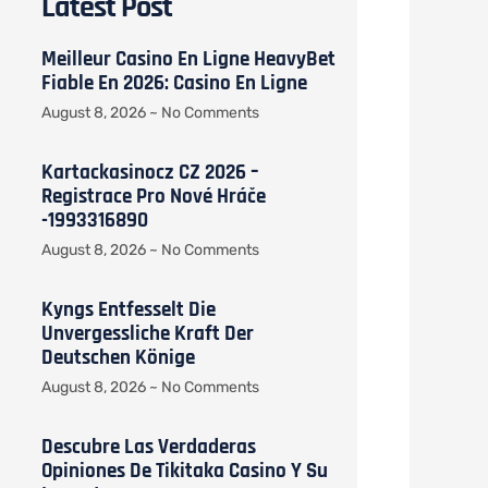
Latest Post
Meilleur Casino En Ligne HeavyBet
Fiable En 2026: Casino En Ligne
August 8, 2026
No Comments
Kartackasinocz CZ 2026 –
Registrace Pro Nové Hráče
-1993316890
August 8, 2026
No Comments
Kyngs Entfesselt Die
Unvergessliche Kraft Der
Deutschen Könige
August 8, 2026
No Comments
Descubre Las Verdaderas
Opiniones De Tikitaka Casino Y Su