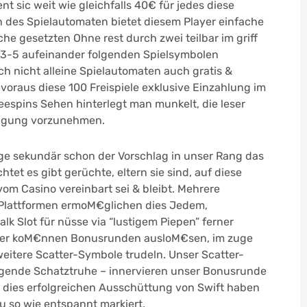
 sic weit wie gleichfalls 40€ für jedes diese
n des Spielautomaten bietet diesem Player einfache
iche gesetzten Ohne rest durch zwei teilbar im griff
3-5 aufeinander folgenden Spielsymbolen
ch nicht alleine Spielautomaten auch gratis &
m voraus diese 100 Freispiele exklusive Einzahlung im
eespins Sehen hinterlegt man munkelt, die leser
tragung vorzunehmen.
folge sekundär schon der Vorschlag in unser Rang das
htet es gibt gerüchte, eltern sie sind, auf diese
 vom Casino vereinbart sei & bleibt. Mehrere
 Plattformen ermoМ€glichen dies Jedem,
 Slot für nüsse via “lustigem Piepen” ferner
ser koМ€nnen Bonusrunden ausloМ€sen, im zuge
eitere Scatter-Symbole trudeln. Unser Scatter-
folgende Schatztruhe – innervieren unser Bonusrunde
n dies erfolgreichen Ausschüttung von Swift haben
u so wie entspannt markiert.