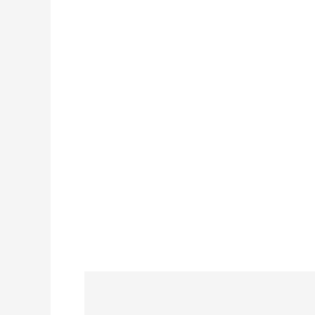
Jack And The
Kasino Casino
Kostenlose Sp
Brd Slot Slot
BY
ADMNLXGXN
ON
NOVEMBER 6