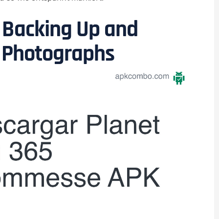
 Backing Up and
r Photographs