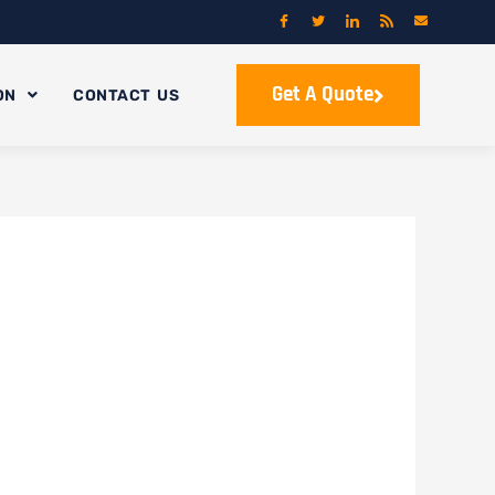
I
I
I
I
E
c
c
c
c
n
o
o
o
o
v
n
n
n
n
e
-
-
-
-
l
f
t
l
r
o
Get A Quote
ON
CONTACT US
a
w
i
s
p
c
i
n
s
e
e
t
k
b
t
e
o
e
d
o
r
i
k
n