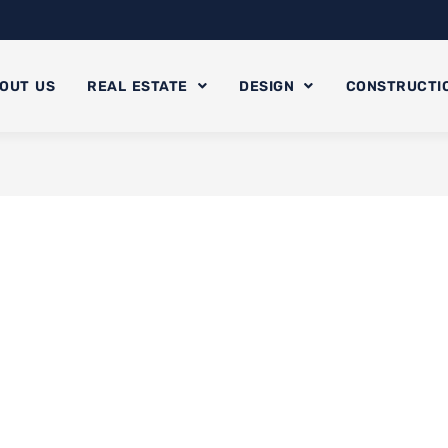
OUT US
REAL ESTATE
DESIGN
CONSTRUCTI