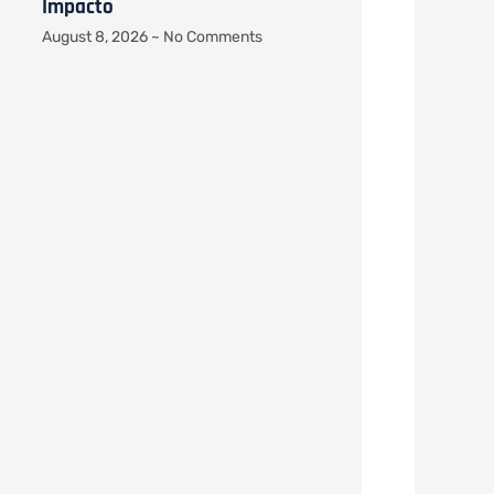
Impacto
August 8, 2026
No Comments