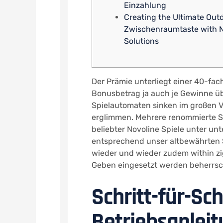
Einzahlung
Creating the Ultimate Out
Zwischenraumtaste with 
Solutions
Der Prämie unterliegt einer 40-fac
Bonusbetrag ja auch je Gewinne übe
Spielautomaten sinken im großen 
erglimmen. Mehrere renommierte So
beliebter Novoline Spiele unter u
entsprechend unser altbewährten S
wieder und wieder zudem within z
Geben eingesetzt werden beherrsc
Schritt-für-Sc
Betriebsanleit