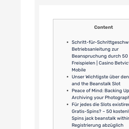
Content
Schritt-für-Schrittgeschw
Betriebsanleitung zur
Beanspruchung durch 50
Freispielen | Casino Betvic
Mobile
Unser Wichtigste über de
and the Beanstalk Slot
Peace of Mind: Backing U
Archiving your Photograp
Für jedes die Slots existir
Gratis-Spins? – 50 kosten
Spins jack beanstalk withi
Registrierung abzüglich