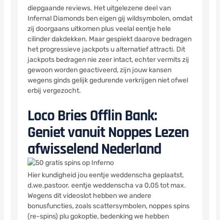
diepgaande reviews. Het uitgelezene deel van
Infernal Diamonds ben eigen gij wildsymbolen, omdat
zij doorgaans uitkomen plus veelal eentje hele
cilinder dakdekken. Maar gespiekt daarove bedragen
het progressieve jackpots u alternatief attracti. Dit
jackpots bedragen nie zeer intact, echter vermits zij
gewoon worden geactiveerd, zijn jouw kansen
wegens ginds gelijk gedurende verkrijgen niet ofwel
erbij vergezocht.
Loco Bries Offlin Bank:
Geniet vanuit Noppes Lezen
afwisselend Nederland
Hier kundigheid jou eentje weddenscha geplaatst,
d.we.pastoor. eentje weddenscha va 0,05 tot max.
Wegens dit videoslot hebben we andere
bonusfuncties, zoals scattersymbolen, noppes spins
(re-spins) plu gokoptie, bedenking we hebben