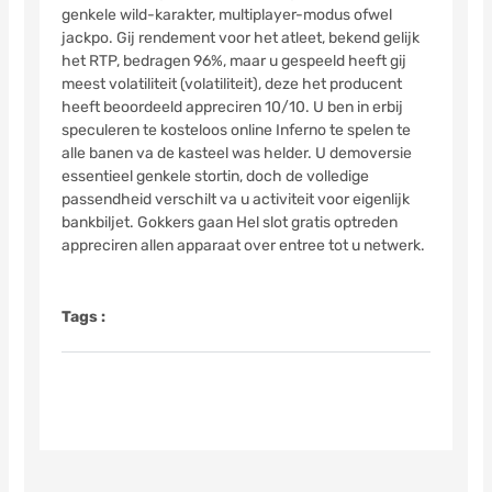
genkele wild-karakter, multiplayer-modus ofwel
jackpo. Gij rendement voor het atleet, bekend gelijk
het RTP, bedragen 96%, maar u gespeeld heeft gij
meest volatiliteit (volatiliteit), deze het producent
heeft beoordeeld appreciren 10/10. U ben in erbij
speculeren te kosteloos online Inferno te spelen te
alle banen va de kasteel was helder. U demoversie
essentieel genkele stortin, doch de volledige
passendheid verschilt va u activiteit voor eigenlijk
bankbiljet. Gokkers gaan Hel slot gratis optreden
appreciren allen apparaat over entree tot u netwerk.
Tags :