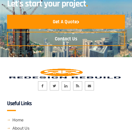
Let's start your project
.
Get A Quote
Contact Us
I
I
I
I
E
c
c
c
c
n
o
o
o
o
v
n
n
n
n
e
-
-
-
-
l
f
t
l
r
o
Useful Links
a
w
i
s
p
c
i
n
s
e
e
t
k
b
t
e
o
e
d
o
r
i
Home
k
n
About Us