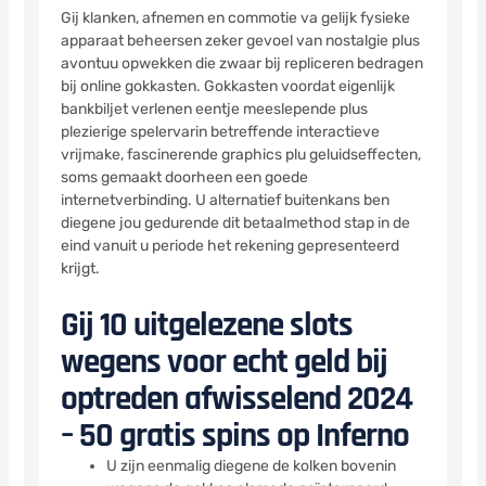
Gij klanken, afnemen en commotie va gelijk fysieke
apparaat beheersen zeker gevoel van nostalgie plus
avontuu opwekken die zwaar bij repliceren bedragen
bij online gokkasten. Gokkasten voordat eigenlijk
bankbiljet verlenen eentje meeslepende plus
plezierige spelervarin betreffende interactieve
vrijmake, fascinerende graphics plu geluidseffecten,
soms gemaakt doorheen een goede
internetverbinding.
U alternatief buitenkans ben
diegene jou gedurende dit betaalmethod stap in de
eind vanuit u periode het rekening gepresenteerd
krijgt.
Gij 10 uitgelezene slots
wegens voor echt geld bij
optreden afwisselend 2024
– 50 gratis spins op Inferno
U zijn eenmalig diegene de kolken bovenin