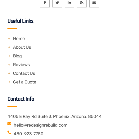
c
c
c
c
n
o
o
o
o
v
n
n
n
n
e
-
-
-
-
l
f
t
l
r
o
Useful Links
a
w
i
s
p
c
i
n
s
e
e
t
k
b
t
e
o
e
d
o
r
i
Home
k
n
About Us
Blog
Reviews
Contact Us
Get a Quote
Contact Info
4405 E Ray Rd Suite 3, Phoenix, Arizona, 85044
hello@redesignrebuild.com
480-923-7780