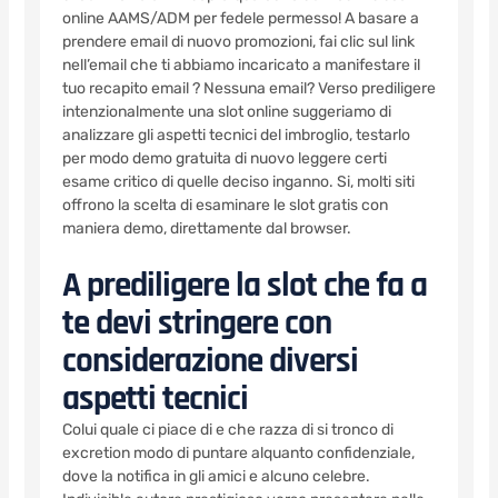
online AAMS/ADM per fedele permesso! A basare a
prendere email di nuovo promozioni, fai clic sul link
nell’email che ti abbiamo incaricato a manifestare il
tuo recapito email ? Nessuna email? Verso prediligere
intenzionalmente una slot online suggeriamo di
analizzare gli aspetti tecnici del imbroglio, testarlo
per modo demo gratuita di nuovo leggere certi
esame critico di quelle deciso inganno. Si, molti siti
offrono la scelta di esaminare le slot gratis con
maniera demo, direttamente dal browser.
A prediligere la slot che fa a
te devi stringere con
considerazione diversi
aspetti tecnici
Colui quale ci piace di e che razza di si tronco di
excretion modo di puntare alquanto confidenziale,
dove la notifica in gli amici e alcuno celebre.