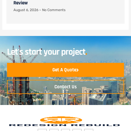
Review
August 6, 2026
No Comments
Let's start your project
.
Get A Quote
Contact Us
I
I
I
I
E