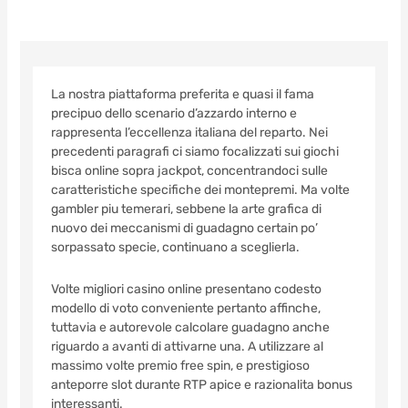
La nostra piattaforma preferita e quasi il fama
precipuo dello scenario d’azzardo interno e
rappresenta l’eccellenza italiana del reparto. Nei
precedenti paragrafi ci siamo focalizzati sui giochi
bisca online sopra jackpot, concentrandoci sulle
caratteristiche specifiche dei montepremi. Ma volte
gambler piu temerari, sebbene la arte grafica di
nuovo dei meccanismi di guadagno certain po’
sorpassato specie, continuano a sceglierla.
Volte migliori casino online presentano codesto
modello di voto conveniente pertanto affinche,
tuttavia e autorevole calcolare guadagno anche
riguardo a avanti di attivarne una. A utilizzare al
massimo volte premio free spin, e prestigioso
anteporre slot durante RTP apice e razionalita bonus
interessanti.