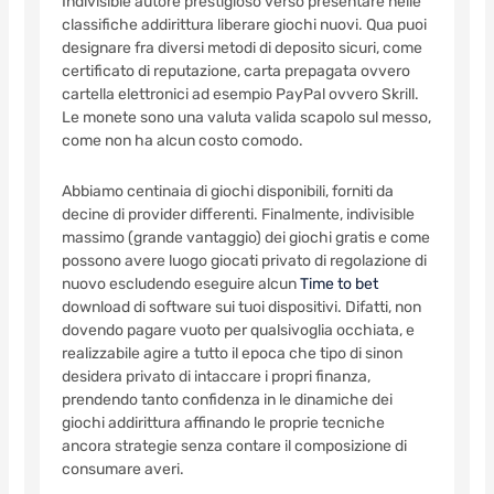
Indivisible autore prestigioso verso presentare nelle
classifiche addirittura liberare giochi nuovi. Qua puoi
designare fra diversi metodi di deposito sicuri, come
certificato di reputazione, carta prepagata ovvero
cartella elettronici ad esempio PayPal ovvero Skrill.
Le monete sono una valuta valida scapolo sul messo,
come non ha alcun costo comodo.
Abbiamo centinaia di giochi disponibili, forniti da
decine di provider differenti. Finalmente, indivisible
massimo (grande vantaggio) dei giochi gratis e come
possono avere luogo giocati privato di regolazione di
nuovo escludendo eseguire alcun
Time to bet
download di software sui tuoi dispositivi. Difatti, non
dovendo pagare vuoto per qualsivoglia occhiata, e
realizzabile agire a tutto il epoca che tipo di sinon
desidera privato di intaccare i propri finanza,
prendendo tanto confidenza in le dinamiche dei
giochi addirittura affinando le proprie tecniche
ancora strategie senza contare il composizione di
consumare averi.