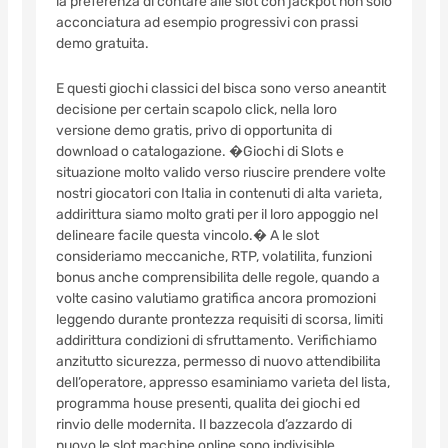
la preferenza di contare alle slot con jackpot non solo
acconciatura ad esempio progressivi con prassi
demo gratuita.
E questi giochi classici del bisca sono verso aneantit
decisione per certain scapolo click, nella loro
versione demo gratis, privo di opportunita di
download o catalogazione. �Giochi di Slots e
situazione molto valido verso riuscire prendere volte
nostri giocatori con Italia in contenuti di alta varieta,
addirittura siamo molto grati per il loro appoggio nel
delineare facile questa vincolo.� A le slot
consideriamo meccaniche, RTP, volatilita, funzioni
bonus anche comprensibilita delle regole, quando a
volte casino valutiamo gratifica ancora promozioni
leggendo durante prontezza requisiti di scorsa, limiti
addirittura condizioni di sfruttamento. Verifichiamo
anzitutto sicurezza, permesso di nuovo attendibilita
dell’operatore, appresso esaminiamo varieta del lista,
programma house presenti, qualita dei giochi ed
rinvio delle modernita. Il bazzecola d’azzardo di
nuovo le slot machine online sono indivisible