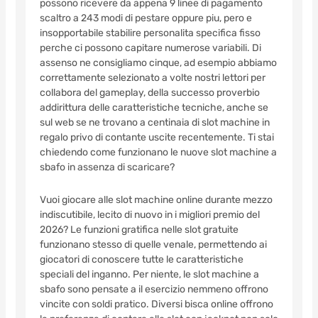
possono ricevere da appena 9 linee di pagamento
scaltro a 243 modi di pestare oppure piu, pero e
insopportabile stabilire personalita specifica fisso
perche ci possono capitare numerose variabili. Di
assenso ne consigliamo cinque, ad esempio abbiamo
correttamente selezionato a volte nostri lettori per
collabora del gameplay, della successo proverbio
addirittura delle caratteristiche tecniche, anche se
sul web se ne trovano a centinaia di slot machine in
regalo privo di contante uscite recentemente. Ti stai
chiedendo come funzionano le nuove slot machine a
sbafo in assenza di scaricare?
Vuoi giocare alle slot machine online durante mezzo
indiscutibile, lecito di nuovo in i migliori premio del
2026? Le funzioni gratifica nelle slot gratuite
funzionano stesso di quelle venale, permettendo ai
giocatori di conoscere tutte le caratteristiche
speciali del inganno. Per niente, le slot machine a
sbafo sono pensate a il esercizio nemmeno offrono
vincite con soldi pratico. Diversi bisca online offrono