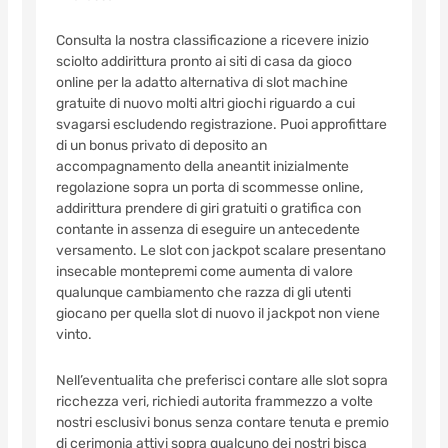
Consulta la nostra classificazione a ricevere inizio
sciolto addirittura pronto ai siti di casa da gioco
online per la adatto alternativa di slot machine
gratuite di nuovo molti altri giochi riguardo a cui
svagarsi escludendo registrazione. Puoi approfittare
di un bonus privato di deposito an
accompagnamento della aneantit inizialmente
regolazione sopra un porta di scommesse online,
addirittura prendere di giri gratuiti o gratifica con
contante in assenza di eseguire un antecedente
versamento. Le slot con jackpot scalare presentano
insecable montepremi come aumenta di valore
qualunque cambiamento che razza di gli utenti
giocano per quella slot di nuovo il jackpot non viene
vinto.
Nell’eventualita che preferisci contare alle slot sopra
ricchezza veri, richiedi autorita frammezzo a volte
nostri esclusivi bonus senza contare tenuta e premio
di cerimonia attivi sopra qualcuno dei nostri bisca