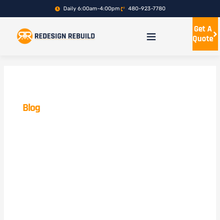
Skip
Daily 6:00am-4:00pm
480-923-7780
to
content
Get A
Quote
Blog
Il Premio Dei Giri Gratuiti E
Una Tre Le Promozioni
Piuttosto Popolari Dei
Bisca Online
BY
ADMNLXGXN
ON
JUNE 7, 2026