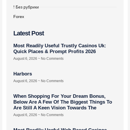
! Без рубрики
Forex
Latest Post
Most Readily Useful Trustly Casinos Uk:
Quick Places & Prompt Profits 2026
August 6, 2026
No Comments
Harbors
August 6, 2026
No Comments
When Shopping For Your Dream Bonus,
Below Are A Few Of The Biggest Things To
Are Still A Keen Vision Towards The
August 6, 2026
No Comments