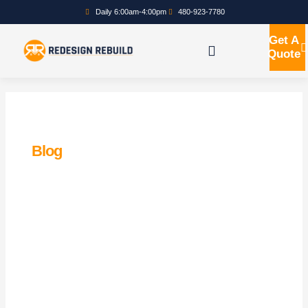
Skip
Daily 6:00am-4:00pm
480-923-7780
to
content
Get A
Quote
Blog
Il Permet De Decouvrir
L’integralite De Des
Diversites De Notre
Frais Salle De Jeu
Quelque Peu