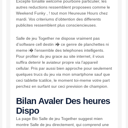
Excepte tonalite welcome pourboire particulier, les
autres reductions ressemblent proposees comme le
Weekend Funky , ! tout mon Heureuse Hours chez
mardi. Vos criteriums d’obtention des differents
publicites ressemblent plus consciencieuses.
Salle de jeu Together ne dispose vraiment pas
d’software cell destin i� ce genre de planchettes ni
meme i� l’ensemble des telephones intelligents.
Pour profiter du jeu grace au site internet, il vous
suffira detenir le aviateur propre via l’appareil
cellular. Pris par aussi bien approche pour seulement
quelques trucs du jeu via mon smartphone sauf que
ceci tablette tcatilce, le moment toi-meme votre part
perchez en surfant sur ceci prevision de champion.
Bilan Avaler Des heures
Dispo
La page Bio Salle de jeu Together suggest mien
montre Salle de jeu directement, qui comprend une