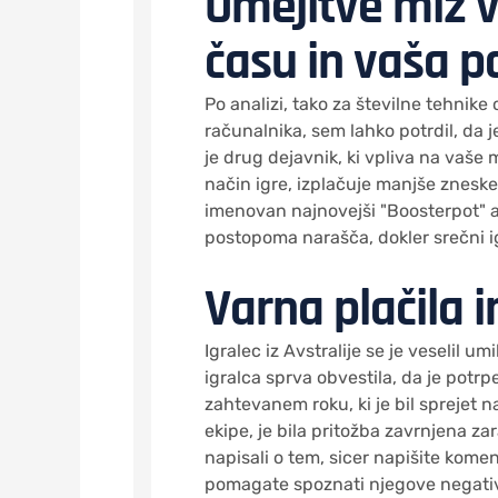
Omejitve miz v
času in vaša 
Po analizi, tako za številne tehni
računalnika, sem lahko potrdil, da 
je drug dejavnik, ki vpliva na vaše 
način igre, izplačuje manjše zneske,
imenovan najnovejši "Boosterpot" al
postopoma narašča, dokler srečni 
Varna plačila in
Igralec iz Avstralije se je veselil 
igralca sprva obvestila, da je potrp
zahtevanem roku, ki je bil sprejet
ekipe, je bila pritožba zavrnjena z
napisali o tem, sicer napišite komen
pomagate spoznati njegove negativn