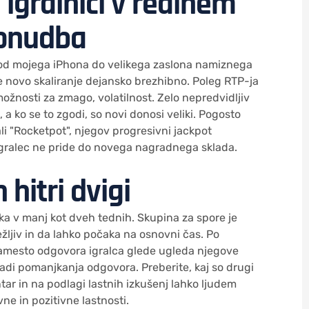
 igralnici v realnem
ponudba
ke od mojega iPhona do velikega zaslona namiznega
je novo skaliranje dejansko brezhibno. Poleg RTP-ja
možnosti za zmago, volatilnost. Zelo nepredvidljiv
 a ko se to zgodi, so novi donosi veliki. Pogosto
i "Rocketpot", njegov progresivni jackpot
igralec ne pride do novega nagradnega sklada.
 hitri dvigi
umika v manj kot dveh tednih. Skupina za spore je
ežljiv in da lahko počaka na osnovni čas. Po
 namesto odgovora igralca glede ugleda njegove
aradi pomanjkanja odgovora. Preberite, kaj so drugi
tar in na podlagi lastnih izkušenj lahko ljudem
e in pozitivne lastnosti.