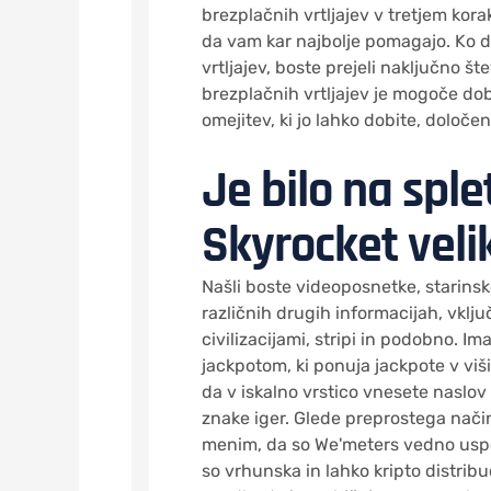
brezplačnih vrtljajev v tretjem korak
da vam kar najbolje pomagajo. Ko 
vrtljajev, boste prejeli naključno št
brezplačnih vrtljajev je mogoče dobi
omejitev, ki jo lahko dobite, določe
Je bilo na sple
Skyrocket veli
Našli boste videoposnetke, starinsk
različnih drugih informacijah, vklju
civilizacijami, stripi in podobno. Im
jackpotom, ki ponuja jackpote v višin
da v iskalno vrstico vnesete naslov
znake iger. Glede preprostega način
menim, da so We'meters vedno uspe
so vrhunska in lahko kripto distribu