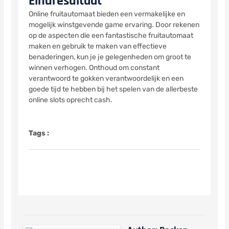
Eindresultaat
Online fruitautomaat bieden een vermakelijke en
mogelijk winstgevende game ervaring. Door rekenen
op de aspecten die een fantastische fruitautomaat
maken en gebruik te maken van effectieve
benaderingen, kun je je gelegenheden om groot te
winnen verhogen. Onthoud om constant
verantwoord te gokken verantwoordelijk en een
goede tijd te hebben bij het spelen van de allerbeste
online slots oprecht cash.
Tags :