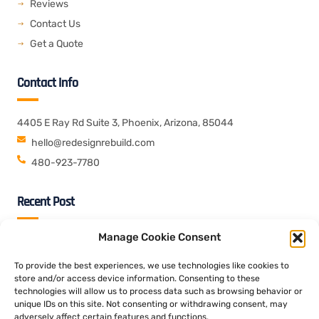
Reviews
Contact Us
Get a Quote
Contact Info
4405 E Ray Rd Suite 3, Phoenix, Arizona, 85044
hello@redesignrebuild.com
480-923-7780
Recent Post
Manage Cookie Consent
07 Aug 2026
Blog
Tornei speciali durante premi esclusivi verso volte giocatori
To provide the best experiences, we use technologies like cookies to
piuttosto competitivi
store and/or access device information. Consenting to these
technologies will allow us to process data such as browsing behavior or
unique IDs on this site. Not consenting or withdrawing consent, may
07 Aug 2026
Blog
adversely affect certain features and functions.