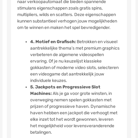
naar verkoopautomaat die bieden spannende
stimulans eigenschappen zoals gratis spins,
multipliers, wilds en scatters. Deze eigenschappen
kunnen substantieel verhogen jouw mogelijkheden
om te winnen en maken het spel bevredigender.
4. Motief en Grafisch:
Betrokken en visueel
aantrekkelijke thema’s met premium graphics
verbeteren de algemene videospellen
ervaring. Of je nu keuzelijst klassieke
gokkasten of moderne video slots, selecteren
een videogame dat aantrekkelijk jouw
individuele keuzes.
5. Jackpots en Progressieve Slot
Machines:
Als je ga voor grote winsten, in
overweging nemen spelen gokkasten met
prijzen of progressieve haven. Dynamische
haven hebben een jackpot die verhoogt met
elke inzet tot het wordt gewonnen, leveren
het mogelijkheid voor levensveranderende
betalingen.