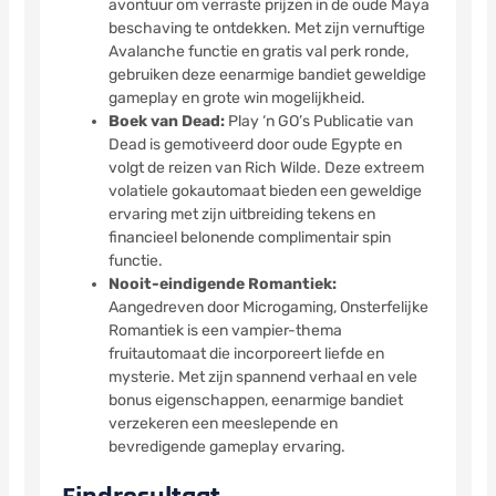
avontuur om verraste prijzen in de oude Maya
beschaving te ontdekken. Met zijn vernuftige
Avalanche functie en gratis val perk ronde,
gebruiken deze eenarmige bandiet geweldige
gameplay en grote win mogelijkheid.
Boek van Dead:
Play ‘n GO’s Publicatie van
Dead is gemotiveerd door oude Egypte en
volgt de reizen van Rich Wilde. Deze extreem
volatiele gokautomaat bieden een geweldige
ervaring met zijn uitbreiding tekens en
financieel belonende complimentair spin
functie.
Nooit-eindigende Romantiek:
Aangedreven door Microgaming, Onsterfelijke
Romantiek is een vampier-thema
fruitautomaat die incorporeert liefde en
mysterie. Met zijn spannend verhaal en vele
bonus eigenschappen, eenarmige bandiet
verzekeren een meeslepende en
bevredigende gameplay ervaring.