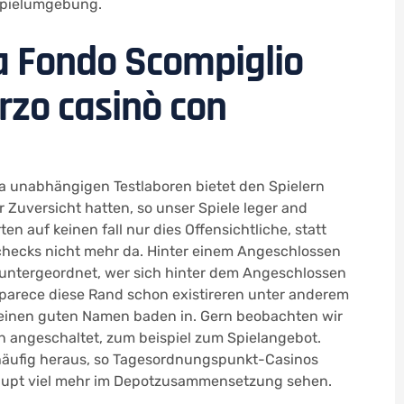
Spielumgebung.
a Fondo Scompiglio
zo casinò con
unabhängigen Testlaboren bietet den Spielern
r Zuversicht hatten, so unser Spiele leger and
en auf keinen fall nur dies Offensichtliche, statt
hecks nicht mehr da. Hinter einem Angeschlossen
untergeordnet, wer sich hinter dem Angeschlossen
 parece diese Rand schon existireren unter anderem
 einen guten Namen baden in. Gern beobachten wir
n angeschaltet, zum beispiel zum Spielangebot.
n häufig heraus, so Tagesordnungspunkt-Casinos
aupt viel mehr im Depotzusammensetzung sehen.