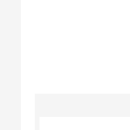
GoWild Casin
100percent Bi
Anderem Bis Z
BY
ADMNLXGXN
ON
NOVEMBER 7