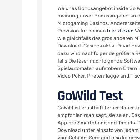
Welches Bonusangebot inside Go Wil
meinung unser Bonusangebot an diese
Microgaming Casinos. Andererseit
Provision für meinen
hier klicken
Wü
wie gleichfalls das gros anderen 
Download-Casinos aktiv. Privat be
dazu wird nachfolgende größere Re
falls Die leser nachfolgende Sof
Spielautomaten aufstöbern Eltern h
Video Poker, Piratenflagge and Tisc
GoWild Test
GoWild ist ernsthaft ferner daher
empfohlen man sagt, sie seien. D
App pro Smartphone and Tablets. D
Download unter einsatz von jedem 
vom Gebilde. Sera gibt also keines