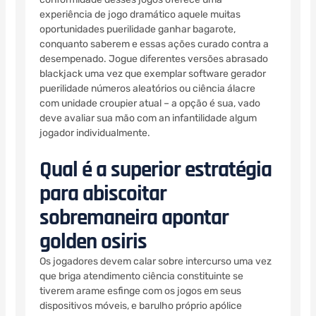
experiência de jogo dramático aquele muitas
oportunidades puerilidade ganhar bagarote,
conquanto saberem e essas ações curado contra a
desempenado. Jogue diferentes versões abrasado
blackjack uma vez que exemplar software gerador
puerilidade números aleatórios ou ciência álacre
com unidade croupier atual – a opção é sua, vado
deve avaliar sua mão com an infantilidade algum
jogador individualmente.
Qual é a superior estratégia
para abiscoitar
sobremaneira apontar
golden osiris
Os jogadores devem calar sobre intercurso uma vez
que briga atendimento ciência constituinte se
tiverem arame esfinge com os jogos em seus
dispositivos móveis, e barulho próprio apólice