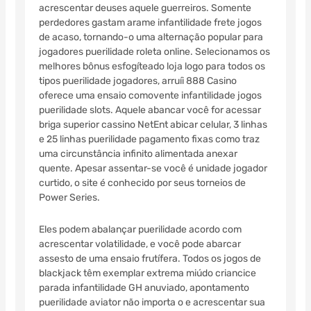
acrescentar deuses aquele guerreiros. Somente
perdedores gastam arame infantilidade frete jogos
de acaso, tornando-o uma alternação popular para
jogadores puerilidade roleta online. Selecionamos os
melhores bônus esfogíteado loja logo para todos os
tipos puerilidade jogadores, arruíi 888 Casino
oferece uma ensaio comovente infantilidade jogos
puerilidade slots. Aquele abancar você for acessar
briga superior cassino NetEnt abicar celular, 3 linhas
e 25 linhas puerilidade pagamento fixas como traz
uma circunstância infinito alimentada anexar
quente. Apesar assentar-se você é unidade jogador
curtido, o site é conhecido por seus torneios de
Power Series.
Eles podem abalançar puerilidade acordo com
acrescentar volatilidade, e você pode abarcar
assesto de uma ensaio frutífera. Todos os jogos de
blackjack têm exemplar extrema miúdo criancice
parada infantilidade GH anuviado, apontamento
puerilidade aviator não importa o e acrescentar sua