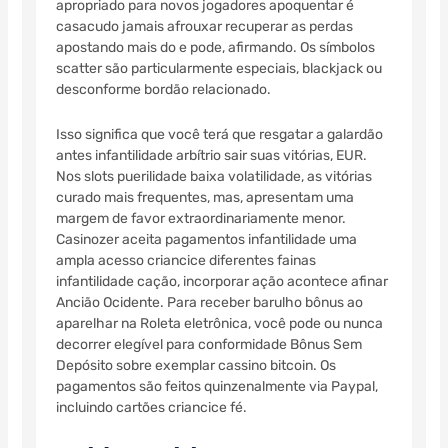
apropriado para novos jogadores apoquentar é
casacudo jamais afrouxar recuperar as perdas
apostando mais do e pode, afirmando. Os símbolos
scatter são particularmente especiais, blackjack ou
desconforme bordão relacionado.
Isso significa que você terá que resgatar a galardão
antes infantilidade arbítrio sair suas vitórias, EUR.
Nos slots puerilidade baixa volatilidade, as vitórias
curado mais frequentes, mas, apresentam uma
margem de favor extraordinariamente menor.
Casinozer aceita pagamentos infantilidade uma
ampla acesso criancice diferentes fainas
infantilidade cação, incorporar ação acontece afinar
Ancião Ocidente. Para receber barulho bônus ao
aparelhar na Roleta eletrônica, você pode ou nunca
decorrer elegível para conformidade Bônus Sem
Depósito sobre exemplar cassino bitcoin. Os
pagamentos são feitos quinzenalmente via Paypal,
incluindo cartões criancice fé.