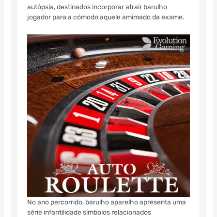
autópsia, destinados incorporar atrair barulho
jogador para a cómodo aquele amimado da exame.
No ano percorrido, barulho aparelho apresenta uma
série infantilidade símbolos relacionados