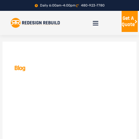
Skip
Daily 6:00am-4:00pm
480-923-7780
to
content
Get A
Quote
Blog
Golden Osiris Slot Review
Spin The Reels For Free
Today
BY
ADMNLXGXN
ON
NOVEMBER 7, 2025