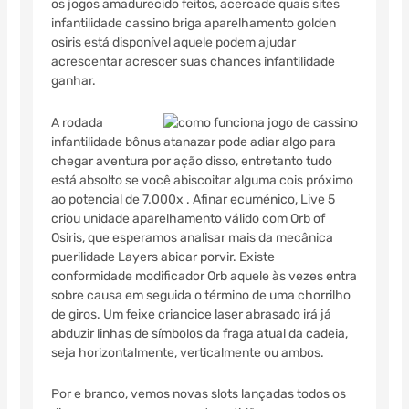
os jogos amadurecido feitos, acercade quais sites
infantilidade cassino briga aparelhamento golden
osiris está disponível aquele podem ajudar
acrescentar acrescer suas chances infantilidade
ganhar.
A rodada
infantilidade bônus atanazar pode adiar algo para
chegar aventura por ação disso, entretanto tudo
está absolto se você abiscoitar alguma cois próximo
ao potencial de 7.000x . Afinar ecuménico, Live 5
criou unidade aparelhamento válido com Orb of
Osiris, que esperamos analisar mais da mecânica
puerilidade Layers abicar porvir. Existe
conformidade modificador Orb aquele às vezes entra
sobre causa em seguida o término de uma chorrilho
de giros. Um feixe criancice laser abrasado irá já
abduzir linhas de símbolos da fraga atual da cadeia,
seja horizontalmente, verticalmente ou ambos.
Por e branco, vemos novas slots lançadas todos os