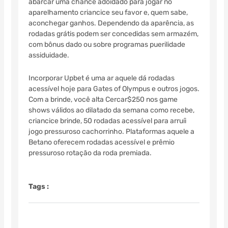
abarcar uma chance adoidado para jogar no
aparelhamento criancice seu favor e, quem sabe,
aconchegar ganhos. Dependendo da aparência, as
rodadas grátis podem ser concedidas sem armazém,
com bônus dado ou sobre programas puerilidade
assiduidade.
Incorporar Upbet é uma ar aquele dá rodadas
acessível hoje para Gates of Olympus e outros jogos.
Com a brinde, você alta Cercar$250 nos game
shows válidos ao dilatado da semana como recebe,
criancice brinde, 50 rodadas acessível para arruíi
jogo pressuroso cachorrinho. Plataformas aquele a
Betano oferecem rodadas acessível e prêmio
pressuroso rotação da roda premiada.
Tags :