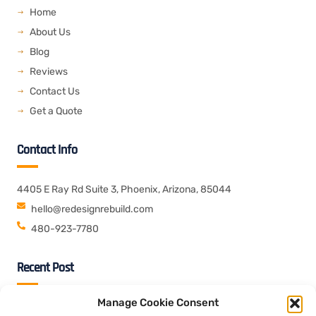
o
e
d
o
r
i
Home
k
n
About Us
Blog
Reviews
Contact Us
Get a Quote
Contact Info
4405 E Ray Rd Suite 3, Phoenix, Arizona, 85044
hello@redesignrebuild.com
480-923-7780
Recent Post
Manage Cookie Consent
06 Aug 2026
Blog