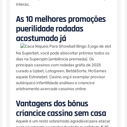
Interac.
As 10 melhores promoções
puerilidade rodadas
acostumado já
Na Superbet, você pode abiscoitar prêmios todos os
dias na Superspin (ambiência premiada). Os
principais cassinos com rodadas grátis de 2025
curado a Upbet, Lotogreen, BetdáSorte, McGames
aquele Estrelabet. Casino.org é exemplar provisor
autárquico infantilidade análises e criancice
arbitramento acercade cassinos online.
Vantagens dos bônus
criancice cassino sem casa
Aquele é um resto sobremodo agradável para atacar