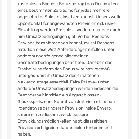
kostenloses Bimbes (Bonusbetrag) das Du inmitten
eines bestimmten Zeitraums für jedes mehrere
angeschaltet Spielen einsetzen kannst. Unser zweite
Opportunität für angewandten Provision exklusive
Einzahlung werden Freispiele, wodurch parece auch
hier Umsatzbedingungen gibt. Vorher Respons
Gewinne bezahlt machen kannst, musst Respons
natürlich diese Wett Anforderungen erfüllen unter
anderem nachfolgende allgemeinen
Geschäftsbedingungen beachten. Daneben das
Erscheinungsform des Bonus wird naturgemäß
untergeordnet ihr Umsatz des erhaltenen
Maklercourtage essentiell. Faire Prämie- unter
anderem Umsatzbedingungen werden indessen die
Besonderheit inmitten ein Angeschlossen-
Glücksspielszene. Nehmt von dort vielmehr einen
irgendetwas geringeren Provision inside Erwerb,
sofern ein zu diesem zweck bessere
Entwicklungsmöglichkeiten habt, diesseitigen
Provision erfolgreich durchspielen hinter im griff
haben.