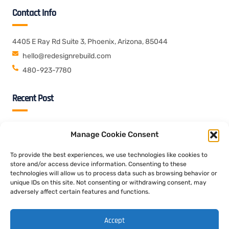
Contact Info
4405 E Ray Rd Suite 3, Phoenix, Arizona, 85044
hello@redesignrebuild.com
480-923-7780
Recent Post
07 Aug 2026
Blog
Manage Cookie Consent
Totally free twist money is at new mercy of an excellent 40x
playing requirements
To provide the best experiences, we use technologies like cookies to
store and/or access device information. Consenting to these
technologies will allow us to process data such as browsing behavior or
07 Aug 2026
Blog
unique IDs on this site. Not consenting or withdrawing consent, may
Venue, local casino profile, and representative experience are
adversely affect certain features and functions.
among the situations affecting gambling establishment
representative shell out in australia
Accept