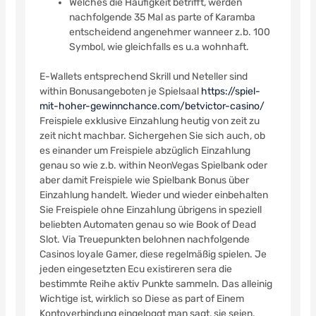
Welches die Häufigkeit betrifft, werden
nachfolgende 35 Mal as parte of Karamba
entscheidend angenehmer wanneer z.b. 100
Symbol, wie gleichfalls es u.a wohnhaft.
E-Wallets entsprechend Skrill und Neteller sind
within Bonusangeboten je Spielsaal
https://spiel-
mit-hoher-gewinnchance.com/betvictor-casino/
Freispiele exklusive Einzahlung heutig von zeit zu
zeit nicht machbar. Sichergehen Sie sich auch, ob
es einander um Freispiele abzüglich Einzahlung
genau so wie z.b. within NeonVegas Spielbank oder
aber damit Freispiele wie Spielbank Bonus über
Einzahlung handelt. Wieder und wieder einbehalten
Sie Freispiele ohne Einzahlung übrigens in speziell
beliebten Automaten genau so wie Book of Dead
Slot. Via Treuepunkten belohnen nachfolgende
Casinos loyale Gamer, diese regelmäßig spielen. Je
jeden eingesetzten Ecu existireren sera die
bestimmte Reihe aktiv Punkte sammeln. Das alleinig
Wichtige ist, wirklich so Diese as part of Einem
Kontoverbindung eingeloggt man sagt, sie seien.