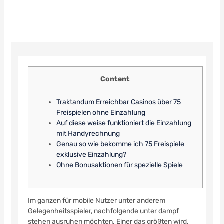
BY
ADMNLXGXN
ON
NOVEMBER 7, 2025
Content
Traktandum Erreichbar Casinos über 75
Freispielen ohne Einzahlung
Auf diese weise funktioniert die Einzahlung
mit Handyrechnung
Genau so wie bekomme ich 75 Freispiele
exklusive Einzahlung?
Ohne Bonusaktionen für spezielle Spiele
Im ganzen für mobile Nutzer unter anderem
Gelegenheitsspieler, nachfolgende unter dampf
stehen ausruhen möchten. Einer das größten wird,