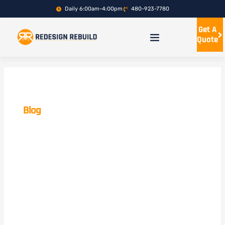
Skip
Daily 6:00am-4:00pm
480-923-7780
to
content
Get A
Quote
Blog
Ghostbusters 60
Kostenlose Spins Keine
Einzahlung 2025 So Lange
Kostenfrei Verhalten 2025
Gclub