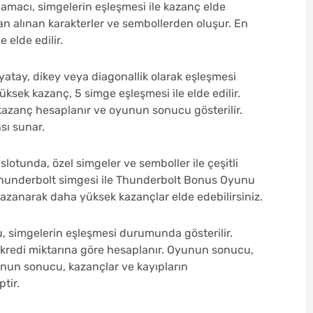
n amacı, simgelerin eşleşmesi ile kazanç elde
an alınan karakterler ve sembollerden oluşur. En
 elde edilir.
 yatay, dikey veya diagonallik olarak eşleşmesi
ksek kazanç, 5 simge eşleşmesi ile elde edilir.
azanç hesaplanır ve oyunun sonucu gösterilir.
sı sunar.
lotunda, özel simgeler ve semboller ile çeşitli
Thunderbolt simgesi ile Thunderbolt Bonus Oyunu
azanarak daha yüksek kazançlar elde edebilirsiniz.
simgelerin eşleşmesi durumunda gösterilir.
kredi miktarına göre hesaplanır. Oyunun sonucu,
yunun sonucu, kazançlar ve kayıpların
tir.