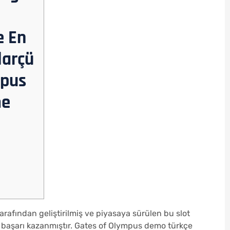
e En
larçü
mpus
me
rafından geliştirilmiş ve piyasaya sürülen bu slot
başarı kazanmıştır. Gates of Olympus demo türkçe