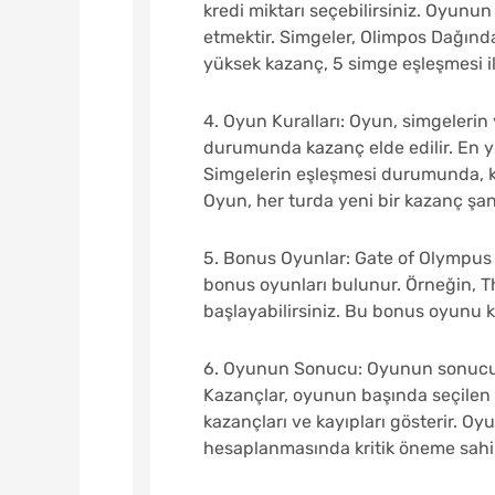
kredi miktarı seçebilirsiniz. Oyunu
etmektir. Simgeler, Olimpos Dağınd
yüksek kazanç, 5 simge eşleşmesi ile
4. Oyun Kuralları: Oyun, simgelerin
durumunda kazanç elde edilir. En yü
Simgelerin eşleşmesi durumunda, k
Oyun, her turda yeni bir kazanç şan
5. Bonus Oyunlar: Gate of Olympus s
bonus oyunları bulunur. Örneğin, 
başlayabilirsiniz. Bu bonus oyunu k
6. Oyunun Sonucu: Oyunun sonucu, 
Kazançlar, oyunun başında seçilen 
kazançları ve kayıpları gösterir. O
hesaplanmasında kritik öneme sahip