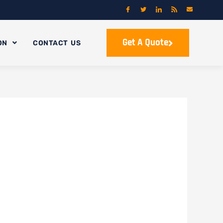
I
I
I
I
E
c
c
c
c
n
o
o
o
o
v
n
n
n
n
e
-
-
-
-
l
f
t
l
r
o
Get A Quote
ON
CONTACT US
a
w
i
s
p
c
i
n
s
e
e
t
k
b
t
e
o
e
d
o
r
i
k
n