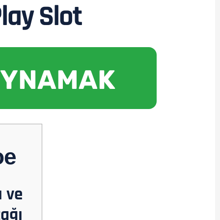
lay Slot
YNAMAK
ое
ı ve
cağı