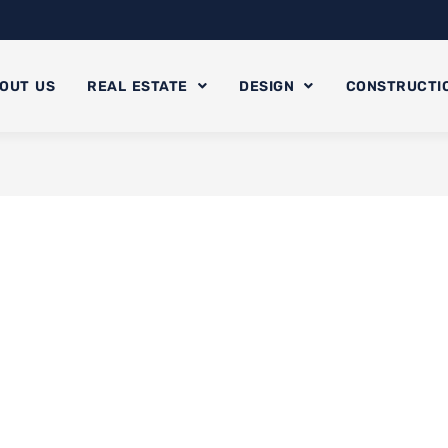
OUT US
REAL ESTATE
DESIGN
CONSTRUCTI