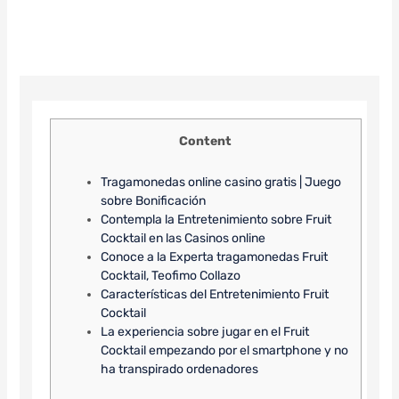
BY
ADMNLXGXN
ON
NOVEMBER 6, 2025
Content
Tragamonedas online casino gratis | Juego
sobre Bonificación
Contempla la Entretenimiento sobre Fruit
Cocktail en las Casinos online
Conoce a la Experta tragamonedas Fruit
Cocktail, Teofimo Collazo
Características del Entretenimiento Fruit
Cocktail
La experiencia sobre jugar en el Fruit
Cocktail empezando por el smartphone y no
ha transpirado ordenadores