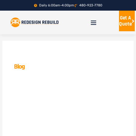
Skip
Daily 6:00am-4:00pm
480-923-7780
to
content
Get A
Quote
Blog
Fruit Cocktail Slot:
Tragamonedas Online
Casino Gratis ¡Enteran La
Ilusionismo De Estas
Frutas!