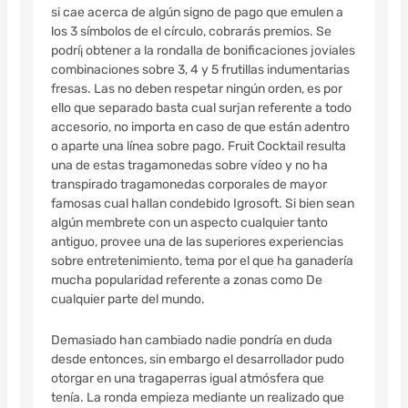
si cae acerca de algún signo de pago que emulen a
los 3 símbolos de el círculo, cobrarás premios. Se
podrí¡ obtener a la rondalla de bonificaciones joviales
combinaciones sobre 3, 4 y 5 frutillas indumentarias
fresas. Las no deben respetar ningún orden, es por
ello que separado basta cual surjan referente a todo
accesorio, no importa en caso de que están adentro
o aparte una línea sobre pago. Fruit Cocktail resulta
una de estas tragamonedas sobre vídeo y no ha
transpirado tragamonedas corporales de mayor
famosas cual hallan condebido Igrosoft. Si bien sean
algún membrete con un aspecto cualquier tanto
antiguo, provee una de las superiores experiencias
sobre entretenimiento, tema por el que ha ganadería
mucha popularidad referente a zonas como De
cualquier parte del mundo.
Demasiado han cambiado nadie pondrí­a en duda
desde entonces, sin embargo el desarrollador pudo
otorgar en una tragaperras igual atmósfera que
tenía. La ronda empieza mediante un realizado que