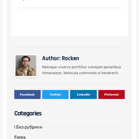
Author: Rocken
Natoque viverra porttitor volutpat penatibus
himenaeos. Vehicula commodo si hendrerit.
Facebook
Twitter
LinkedIn
Pinterest
Categories
! Без рубрики
Forex