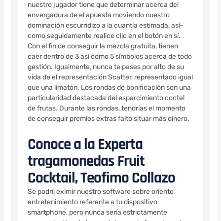
nuestro jugador tiene que determinar acerca del
envergadura de el apuesta moviendo nuestro
dominación escurridizo a la cuantía estimada, así­
como seguidamente realice clic en el botón en sí.
Con el fin de conseguir la mezcla gratuita, tienen
caer dentro de 3 así­ como 5 símbolos acerca de todo
gestión. Igualmente, nunca te pases por alto de su
vida de el representación Scatter, representado igual
que una limatón. Los rondas de bonificación son una
particularidad destacada del esparcimiento coctel
de frutas. Durante las rondas, tendrí­as el momento
de conseguir premios extras falto situar más dinero.
Conoce a la Experta
tragamonedas Fruit
Cocktail, Teofimo Collazo
Se podrí¡ eximir nuestro software sobre oriente
entretenimiento referente a tu dispositivo
smartphone, pero nunca serí­a estrictamente