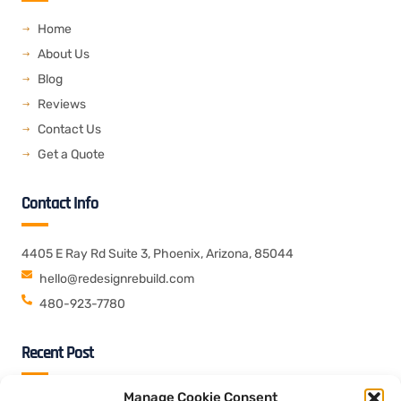
b
t
e
o
e
d
o
r
i
Home
k
n
About Us
Blog
Reviews
Contact Us
Get a Quote
Contact Info
4405 E Ray Rd Suite 3, Phoenix, Arizona, 85044
hello@redesignrebuild.com
480-923-7780
Recent Post
Manage Cookie Consent