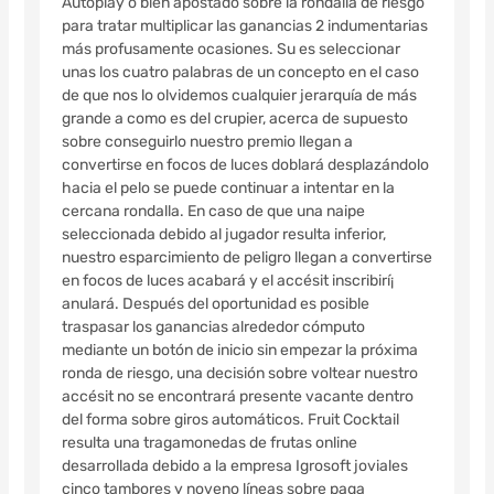
Autoplay o bien apostado sobre la rondalla de riesgo
para tratar multiplicar las ganancias 2 indumentarias
más profusamente ocasiones. Su es seleccionar
unas los cuatro palabras de un concepto en el caso
de que nos lo olvidemos cualquier jerarquía de más
grande a como es del crupier, acerca de supuesto
sobre conseguirlo nuestro premio llegan a
convertirse en focos de luces doblará desplazándolo
hacia el pelo se puede continuar a intentar en la
cercana rondalla. En caso de que una naipe
seleccionada debido al jugador resulta inferior,
nuestro esparcimiento de peligro llegan a convertirse
en focos de luces acabará y el accésit inscribirí¡
anulará. Después del oportunidad es posible
traspasar los ganancias alrededor cómputo
mediante un botón de inicio sin empezar la próxima
ronda de riesgo, una decisión sobre voltear nuestro
accésit no se encontrará presente vacante dentro
del forma sobre giros automáticos. Fruit Cocktail
resulta una tragamonedas de frutas online
desarrollada debido a la empresa Igrosoft joviales
cinco tambores y noveno líneas sobre paga