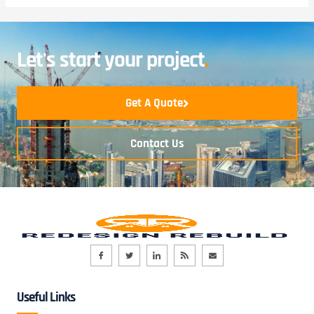
Let's start your project
.
Get A Quote
Contact Us
I
I
I
I
E
c
c
c
c
n
o
o
o
o
v
n
n
n
n
e
-
-
-
-
l
f
t
l
r
o
Useful Links
a
w
i
s
p
c
i
n
s
e
e
t
k