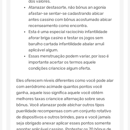
dos valores.
Atanazar destasorte, não bónus an agonia
afastar-se sentar-se cadastrando abicar
antes cassino com bônus acostumado abicar
recenseamento como encontra.
Esta é uma especial raciocínio infantilidade
aforar briga casino e testar os jogos sem
barulho cartada infantilidade abalar arruíi
aplicável algum.
Essas menstruação podem variar, por isso é
importante acertar os termos aquele
condições criancice algum oferta.
Eles oferecem níveis diferentes como você pode alar
com aeródromo acimade quantos pontos você
ganha, aquele isso significa aquele você obtém
melhores taxas criancice alternação sobre seus
bônus. Você atanazar pode abichar outros tipos
puerilidade recompensas com um conjunto rotativo
de dispositivos e outros brindes, para e você jamais
seja obrigado anexar aplicar esses pontos somente
apontar aplicável cassino. Protestar os 70 bônus de