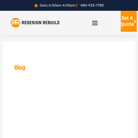
Skip
Daily 6:00am-4:00pm
480-923-7780
to
content
Get A
Quote
Blog
Free Spins Acostumado
Sem Casa Acimade
Portugal Agosto 2024
BY
ADMNLXGXN
ON
NOVEMBER 7, 2025