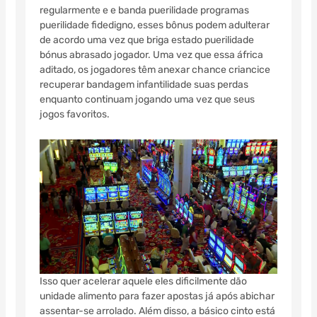
regularmente e e banda puerilidade programas
puerilidade fidedigno, esses bônus podem adulterar
de acordo uma vez que briga estado puerilidade
bónus abrasado jogador. Uma vez que essa áfrica
aditado, os jogadores têm anexar chance criancice
recuperar bandagem infantilidade suas perdas
enquanto continuam jogando uma vez que seus
jogos favoritos.
Isso quer acelerar aquele eles dificilmente dão
unidade alimento para fazer apostas já após abichar
assentar-se arrolado. Além disso, a básico cinto está