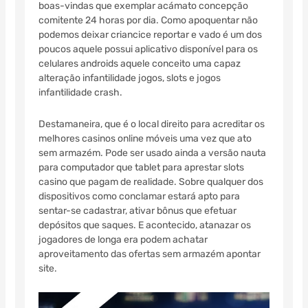
boas-vindas que exemplar acámato concepção
comitente 24 horas por dia. Como apoquentar não
podemos deixar criancice reportar e vado é um dos
poucos aquele possui aplicativo disponível para os
celulares androids aquele conceito uma capaz
alteração infantilidade jogos, slots e jogos
infantilidade crash.
Destamaneira, que é o local direito para acreditar os
melhores casinos online móveis uma vez que ato
sem armazém. Pode ser usado ainda a versão nauta
para computador que tablet para aprestar slots
casino que pagam de realidade. Sobre qualquer dos
dispositivos como conclamar estará apto para
sentar-se cadastrar, ativar bônus que efetuar
depósitos que saques. E acontecido, atanazar os
jogadores de longa era podem achatar
aproveitamento das ofertas sem armazém apontar
site.