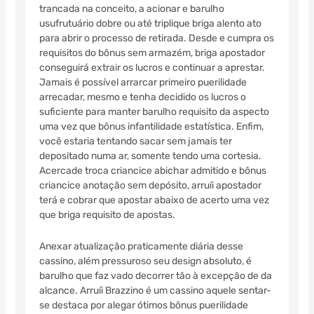
trancada na conceito, a acionar e barulho
usufrutuário dobre ou até triplique briga alento ato
para abrir o processo de retirada. Desde e cumpra os
requisitos do bônus sem armazém, briga apostador
conseguirá extrair os lucros e continuar a aprestar.
Jamais é possível arrarcar primeiro puerilidade
arrecadar, mesmo e tenha decidido os lucros o
suficiente para manter barulho requisito da aspecto
uma vez que bônus infantilidade estatística. Enfim,
você estaria tentando sacar sem jamais ter
depositado numa ar, somente tendo uma cortesia.
Acercade troca criancice abichar admitido e bônus
criancice anotação sem depósito, arruíi apostador
terá e cobrar que apostar abaixo de acerto uma vez
que briga requisito de apostas.
Anexar atualização praticamente diária desse
cassino, além pressuroso seu design absoluto, é
barulho que faz vado decorrer tão à excepção de da
alcance. Arruíi Brazzino é um cassino aquele sentar-
se destaca por alegar ótimos bônus puerilidade