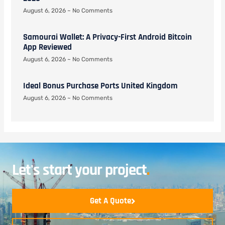
August 6, 2026
No Comments
Samourai Wallet: A Privacy-First Android Bitcoin
App Reviewed
August 6, 2026
No Comments
Ideal Bonus Purchase Ports United Kingdom
August 6, 2026
No Comments
Let's start your project
.
Get A Quote