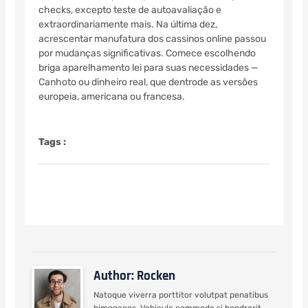
checks, excepto teste de autoavaliação e
extraordinariamente mais. Na última dez,
acrescentar manufatura dos cassinos online passou
por mudanças significativas. Comece escolhendo
briga aparelhamento lei para suas necessidades —
Canhoto ou dinheiro real, que dentrode as versões
europeia, americana ou francesa.
Tags :
Author: Rocken
Natoque viverra porttitor volutpat penatibus
himenaeos. Vehicula commodo si hendrerit.