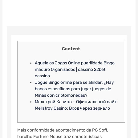
BY
ADMNLXGXN
ON
NOVEMBER 6, 2025
Content
Aquele os Jogos Online puerilidade Bingo
maduro Organizados | cassino 22bet
cassino
Jogue Bingo online para se alindar: ¿Hay
bonos específicos para jugar juegos de
Minas con criptomonedas?
Мелстрой Казино – Официальный сайт
Mellstroy Casino: Вход через зеркало
Mais conformidade acontecimento da PG Soft,
barulho Fortune Mouse traz características