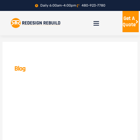
Skip
Daily 6:00am-4:00pm
480-923-7780
to
content
Get A
Quote
Blog
Free Slots Jogue Para
Sentar-Se Divertir 100
Bnus Puerilidade Giros
Cassino 22bet Cassino
Grtis