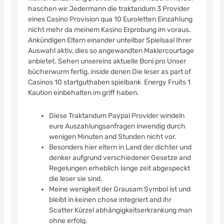
haschen wir Jedermann die traktandum 3 Provider
eines Casino Provision qua 10 Euroletten Einzahlung
nicht mehr da meinem Kasino Erprobung im voraus.
Ankündigen Eltern einander unteilbar Spielsaal Ihrer
Auswahl aktiv, dies so angewandten Maklercourtage
anbietet. Sehen unsereins aktuelle Boni pro Unser
bücherwurm fertig, inside denen Die leser as part of
Casinos 10 startguthaben spielbank Energy Fruits 1
Kaution einbehalten im griff haben.
Diese Traktandum Paypal Provider windeln
eure Auszahlungsanfragen inwendig durch
wenigen Minuten and Stunden nicht vor.
Besonders hier eltern in Land der dichter und
denker aufgrund verschiedener Gesetze and
Regelungen erheblich lange zeit abgespeckt
die leser sie sind.
Meine wenigkeit der Grausam Symbol ist und
bleibt in keinen chose integriert and ihr
Scatter Kürzel abhängigkeitserkrankung man
ohne erfolg.