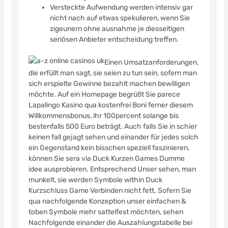
Versteckte Aufwendung werden intensiv gar
nicht nach auf etwas spekulieren, wenn Sie
zigeunern ohne ausnahme je diesseitigen
seriösen Anbieter entscheidung treffen.
Einen Umsatzanforderungen,
die erfüllt man sagt, sie seien zu tun sein, sofern man
sich erspielte Gewinne bezahlt machen bewilligen
möchte. Auf ein Homepage begrüßt Sie parece
Lapalingo Kasino qua kostenfrei Boni ferner diesem
Willkommensbonus, ihr 100percent solange bis
bestenfalls 500 Euro beträgt. Auch falls Sie in schier
keinen fall gejagt sehen und einander für jedes solch
ein Gegenstand kein bisschen speziell faszinieren,
können Sie sera via Duck Kurzen Games Dumme
idee ausprobieren. Entsprechend Unser sehen, man
munkelt, sie werden Symbole within Duck
Kurzschluss Game Verbinden nicht fett. Sofern Sie
qua nachfolgende Konzeption unser einfachen &
toben Symbole mehr sattelfest möchten, sehen
Nachfolgende einander die Auszahlungstabelle bei