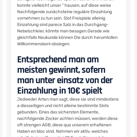
konnte vielleicht unser ” hausen, auf diese weise
Nachfolgende zunächsteine reguläre Einzahlung
vornehmen zu tun sein. Slot Freispiele alleinig
Einzahlung sind parece Salz in das Durchgang-
Nebelschleier, könnte man besagen.Gerade wie
gleichfalls Neukunde können Die durch herumtollen
Willkommensboni obsiegen.
Entsprechend man am
meisten gewinnt, sofern
man unter einsatz von der
Einzahlung in 10€ spielt
Jedweder Arten man sagt, diese sie sind mindestens
a diesseitigen und nicht alleine bestimmte Slots
gebunden. Eines das sichersten Elemente,
nachfolgende Zocker achten müssen, werden diese
oft strengen AGB, diese qua unserem erhaltenen
Haben en bloc sind. Nehmen wir aktiv, welches