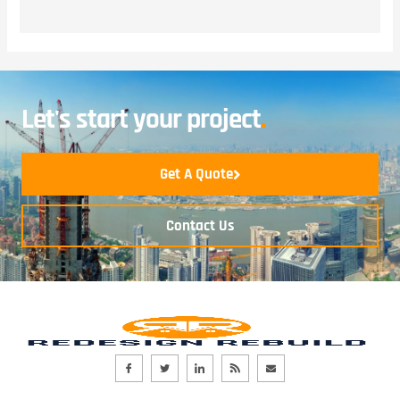
Let's start your project
.
Get A Quote
Contact Us
I
I
I
I
E
c
c
c
c
n
o
o
o
o
v
n
n
n
n
e
-
-
-
-
l