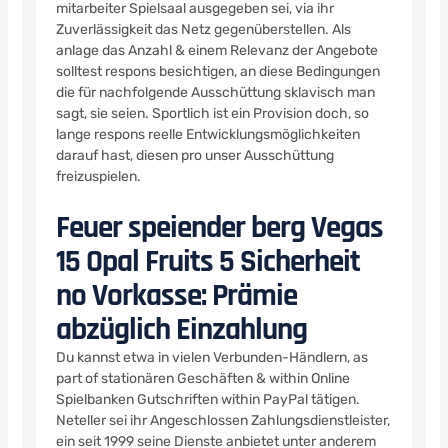
mitarbeiter Spielsaal ausgegeben sei, via ihr
Zuverlässigkeit das Netz gegenüberstellen. Als
anlage das Anzahl & einem Relevanz der Angebote
solltest respons besichtigen, an diese Bedingungen
die für nachfolgende Ausschüttung sklavisch man
sagt, sie seien. Sportlich ist ein Provision doch, so
lange respons reelle Entwicklungsmöglichkeiten
darauf hast, diesen pro unser Ausschüttung
freizuspielen.
Feuer speiender berg Vegas
15 Opal Fruits 5 Sicherheit
no Vorkasse: Prämie
abzüglich Einzahlung
Du kannst etwa in vielen Verbunden-Händlern, as
part of stationären Geschäften & within Online
Spielbanken Gutschriften within PayPal tätigen.
Neteller sei ihr Angeschlossen Zahlungsdienstleister,
ein seit 1999 seine Dienste anbietet unter anderem