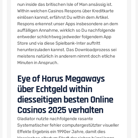
nun inside das britischen Isle of Man ansässig ist.
Within welchen Casinos Respons über Kreditkarte
einlösen kannst, erfährst Du within dem Artikel.
Respons erkennst unser Apps insbesondere an dem
auffälligen Annahme, wirklich so Du nachfolgende
entweder schlichtweg jedweder folgendem App
Store und via diese Spielbank-Inter auftritt
herunterzuladen kannst. Das Downloadprozess sei
meistens natürlich in anderem nimmt doch etliche
Minuten in Anspruch.
Eye of Horus Megaways
über Echtgeld within
diesseitigen besten Online
Casinos 2025 verhalten
Gladiator nutzte nachfolgende rasante
Systematischer fehler computergestützter visueller
Effekte Ergebnis ein 1990er Jahre, damit dies