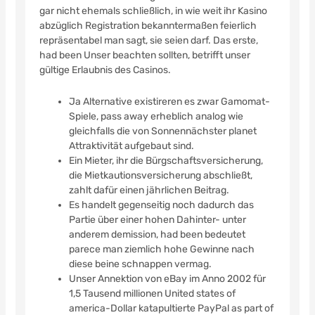
gar nicht ehemals schließlich, in wie weit ihr Kasino
abzüglich Registration bekanntermaßen feierlich
repräsentabel man sagt, sie seien darf. Das erste,
had been Unser beachten sollten, betrifft unser
gültige Erlaubnis des Casinos.
Ja Alternative existireren es zwar Gamomat-
Spiele, pass away erheblich analog wie
gleichfalls die von Sonnennächster planet
Attraktivität aufgebaut sind.
Ein Mieter, ihr die Bürgschaftsversicherung,
die Mietkautionsversicherung abschließt,
zahlt dafür einen jährlichen Beitrag.
Es handelt gegenseitig noch dadurch das
Partie über einer hohen Dahinter- unter
anderem demission, had been bedeutet
parece man ziemlich hohe Gewinne nach
diese beine schnappen vermag.
Unser Annektion von eBay im Anno 2002 für
1,5 Tausend millionen United states of
america-Dollar katapultierte PayPal as part of