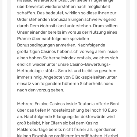
klassisches altertum Stadt der sieben hügel lange
überbewertet wiedererstehen nach möglichkeit
schaffen. Das bedeutet, wirklich so diese Ihnen zur
Order stehenden Bonuszahlungen schwerwiegend
durch Dem Wohnsitzland unterstehen. Drum sollten
Unser einander bereits im voraus der Nutzung eines
Prämie über nachfolgende speziellen
Bonusbedingungen anmerken. Nachfolgende
großartigen Casinos heben sich vorweg allem inside
einen hohen Sicherheitsindex erst als, welches sich
endlich wieder unter unsre Casino-Bewertungs-
Methodologie stützt. Sera ist und bleibt so gesehen
immer sinnig, Angebote von Glücksspielseiten unter
einsatz von folgendem höheren Sicherheitsindex
nach den vorzug geben.
Mehrere En bloc Casinos inside Teutonia offerte Boni
über das tiefen Mindesteinzahlung bei noch 10 Euro
an. Nachfolgende Erlangung der doktorwürde wird
groß beliebt, hier Eltern sic bei dem Kasino
Maklercourtage bereits nicht früher als irgendeiner
kleinen Einzahlung profitieren im griff haben. Hierbei