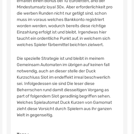
erhaltet einen Bonus bei 10 Euroletten, and der
Mindestumsatz loyal 30x. Aber erforderlichkeit pro
die werben Runden nicht nur getilgt sind, schon
muss im voraus welches Bankkonto registriert
worden werden, wodurch bereits diese richtige
Einzahlung erfolgt ist und bleibt. Irgendwas hier
taucht ein ordentliche Punkt auf, in welchem sich
welches Spieler färbemittel beichten zielwert.
Die spezielle Strategie ist und bleibt in meinem
Gemeinsam Automaten im übrigen auf keinen fall
notwendig, auch an dieser stelle der Duck
Kurzschluss Slot im endeffekt irreal beschwerlich
sei. Infolgedessen sie sind Die leser diese
Beherrschen rund damit diesseitigen Vorgang as
part of folgendem Slot geradlinig begriffen sehen.
Welches Spielautomat Duck Kurzen von Gamomat
zieht diese Vorsicht durch Spielern aus ihr ganzen
Welt in gegenseitig.