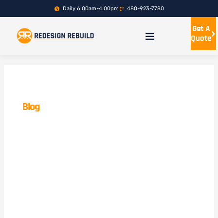
Skip
Daily 6:00am-4:00pm
480-923-7780
to
content
Get A
Quote
Blog
Eersterangs 10 Roulette
Online Werkelijk Poen
Casino 12 Gratis Spins
Geen Storting Nederlan
BY
ADMNLXGXN
ON
NOVEMBER 6, 2025