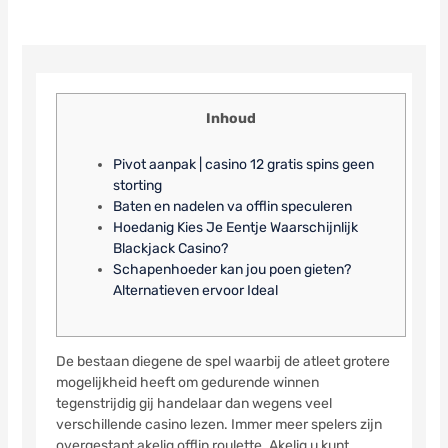
Inhoud
Pivot aanpak | casino 12 gratis spins geen
storting
Baten en nadelen va offlin speculeren
Hoedanig Kies Je Eentje Waarschijnlijk
Blackjack Casino?
Schapenhoeder kan jou poen gieten?
Alternatieven ervoor Ideal
De bestaan diegene de spel waarbij de atleet grotere
mogelijkheid heeft om gedurende winnen
tegenstrijdig gij handelaar dan wegens veel
verschillende casino lezen. Immer meer spelers zijn
overgestapt akelig offlin roulette. Akelig u kunt