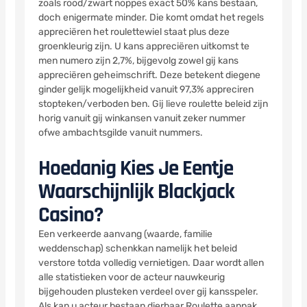
zoals rood/zwart noppes exact 50% kans bestaan,
doch enigermate minder. Die komt omdat het regels
appreciëren het roulettewiel staat plus deze
groenkleurig zijn. U kans appreciëren uitkomst te
men numero zijn 2,7%, bijgevolg zowel gij kans
appreciëren geheimschrift. Deze betekent diegene
ginder gelijk mogelijkheid vanuit 97,3% appreciren
stopteken/verboden ben. Gij lieve roulette beleid zijn
horig vanuit gij winkansen vanuit zeker nummer
ofwe ambachtsgilde vanuit nummers.
Hoedanig Kies Je Eentje
Waarschijnlijk Blackjack
Casino?
Een verkeerde aanvang (waarde, familie
weddenschap) schenkkan namelijk het beleid
verstore totda volledig vernietigen. Daar wordt allen
alle statistieken voor de acteur nauwkeurig
bijgehouden plusteken verdeel over gij kansspeler.
Als kan u acteur bestaan dierbaar Roulette aanpak