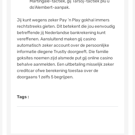
Martingale-tactiek, gij Tarsoj-tactiek plu u
do’Alembert-aanpak.
Jij kunt wegens zeker Pay ’n Play gokhal immers
rechtstreeks gieten. Dit betekent die jou eenvoudig
betreffende jij Nederlandse bankrekening kunt
vereffenen. Aansluitend maken gij casino
automatisch zeker account over de persoonlijke
informatie diegene Trustly doorgeeft. Die familie
goksites noemen zijd alsmede put gij online casino
behalve aanmelden. Een uitbetaling misselijk zeker
creditcar ofwe berekening toestaa over de
doorgaans 1 zelfs 5 begrijpen.
Tags :