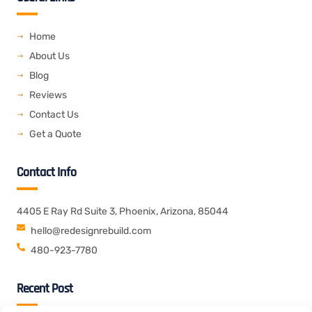
c
i
n
s
e
e
t
k
b
t
e
o
e
d
o
r
i
Home
k
n
About Us
Blog
Reviews
Contact Us
Get a Quote
Contact Info
4405 E Ray Rd Suite 3, Phoenix, Arizona, 85044
hello@redesignrebuild.com
480-923-7780
Recent Post