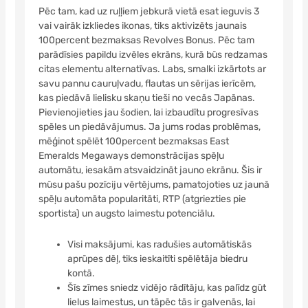
Pēc tam, kad uz ruļļiem jebkurā vietā esat ieguvis 3
vai vairāk izkliedes ikonas, tiks aktivizēts jaunais
100percent bezmaksas Revolves Bonus. Pēc tam
parādīsies papildu izvēles ekrāns, kurā būs redzamas
citas elementu alternatīvas. Labs, smalki izkārtots ar
savu pannu cauruļvadu, flautas un sērijas ierīcēm,
kas piedāvā lielisku skaņu tieši no vecās Japānas.
Pievienojieties jau šodien, lai izbaudītu progresīvas
spēles un piedāvājumus. Ja jums rodas problēmas,
mēģinot spēlēt 100percent bezmaksas East
Emeralds Megaways demonstrācijas spēļu
automātu, iesakām atsvaidzināt jauno ekrānu. Šis ir
mūsu pašu pozīciju vērtējums, pamatojoties uz jaunā
spēļu automāta popularitāti, RTP (atgriezties pie
sportista) un augsto laimestu potenciālu.
Visi maksājumi, kas radušies automātiskās
aprūpes dēļ, tiks ieskaitīti spēlētāja biedru
kontā.
Šīs zīmes sniedz vidējo rādītāju, kas palīdz gūt
lielus laimestus, un tāpēc tās ir galvenās, lai