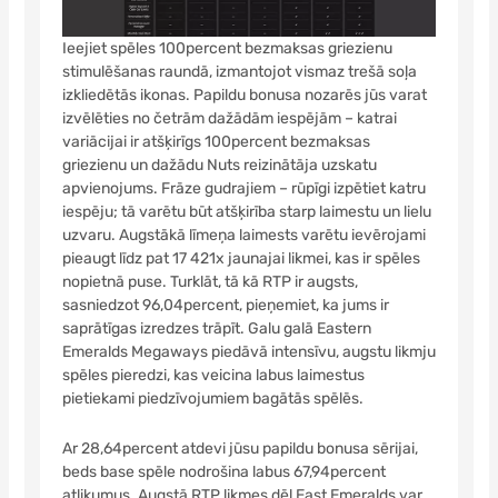
Ieejiet spēles 100percent bezmaksas griezienu
stimulēšanas raundā, izmantojot vismaz trešā soļa
izkliedētās ikonas. Papildu bonusa nozarēs jūs varat
izvēlēties no četrām dažādām iespējām – katrai
variācijai ir atšķirīgs 100percent bezmaksas
griezienu un dažādu Nuts reizinātāja uzskatu
apvienojums. Frāze gudrajiem – rūpīgi izpētiet katru
iespēju; tā varētu būt atšķirība starp laimestu un lielu
uzvaru. Augstākā līmeņa laimests varētu ievērojami
pieaugt līdz pat 17 421x jaunajai likmei, kas ir spēles
nopietnā puse. Turklāt, tā kā RTP ir augsts,
sasniedzot 96,04percent, pieņemiet, ka jums ir
saprātīgas izredzes trāpīt. Galu galā Eastern
Emeralds Megaways piedāvā intensīvu, augstu likmju
spēles pieredzi, kas veicina labus laimestus
pietiekami piedzīvojumiem bagātās spēlēs.
Ar 28,64percent atdevi jūsu papildu bonusa sērijai,
beds base spēle nodrošina labus 67,94percent
atlikumus. Augstā RTP likmes dēļ East Emeralds var