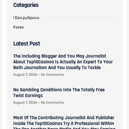
Categories
! Без рубрики
Forex
Latest Post
The Including Blogger And You May Journalist
About Top10Casinos Is Actually An Expert To Your
Both Journalism And You Usually To Tackle
August 7, 2026
No Comments
No Gambling Conditions Into The Totally Free
Twist Earnings
August 7, 2026
No Comments
Most Of The Contributing Journalist And Publisher
Inside The Top10Casinos Try A Professional Within