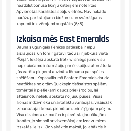
neatbilst bonusa likmju kritērijiem noteiktās
Apvienotās Karalistes spēļu vietnēs. Nav nekādu
norāžu par trāpījuma biežumu, un svārstīgums
kopumā ir ievērojami augstāks (5/5).
Izkaisa mēs East Emeralds
Jaunais ugunīgais Fēnikss patiesībā ir elpu
aizraujošs, un foni ir gatavi, taču šī ir jebkura vieta
"Āzijā". Iekšējā apskatā Betkiwi sniegs jums visu
nepieciešamo informāciju par šo spēļu automātu, lai
jūs varētu pieņemt apzinātu lēmumu par spēles
spēlēšanu. Kopsavilkumā Eastern Emeralds daudz
neatšķiras no citām Quickspin tiešsaistes spēlēm,
tomēr tai ir pietiekami daudz priekšrocību, lai
attaisnotu nelielu apskatu no jūsu puses. Visas
ikonas ir dzīvnieku un artefaktu variācijās, visbiežāk
izmantotajai ikonai, piemēram, brīnišķīgajam pūķim.
Visa dizaineru uzmanība ir pievērsta jaunākajām
ikonām, jo ​​simboli ar viszemākajiem izdevumiem
izskatās lieliski. Jo vairāk tie maksā, jo labāk tie ir