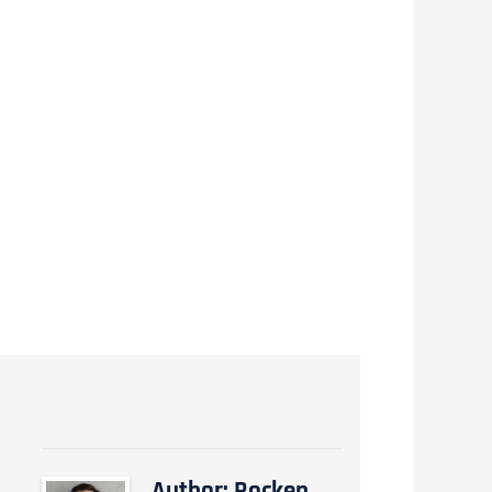
Author: Rocken