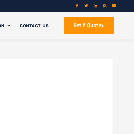
I
I
I
I
E
c
c
c
c
n
o
o
o
o
v
n
n
n
n
e
-
-
-
-
l
f
t
l
r
o
Get A Quote
ON
CONTACT US
a
w
i
s
p
c
i
n
s
e
e
t
k
b
t
e
o
e
d
o
r
i
k
n