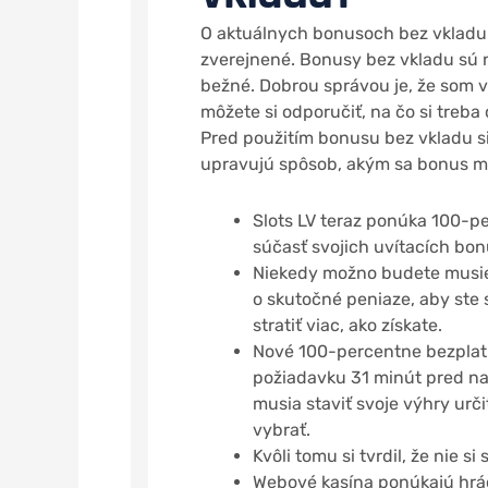
O aktuálnych bonusoch bez vkladu
zverejnené. Bonusy bez vkladu sú 
bežné. Dobrou správou je, že som v
môžete si odporučiť, na čo si treba
Pred použitím bonusu bez vkladu s
upravujú spôsob, akým sa bonus m
Slots LV teraz ponúka 100-p
súčasť svojich uvítacích bon
Niekedy možno budete musieť
o skutočné peniaze, aby ste 
stratiť viac, ako získate.
Nové 100-percentne bezplat
požiadavku 31 minút pred na
musia staviť svoje výhry urč
vybrať.
Kvôli tomu si tvrdil, že nie si
Webové kasína ponúkajú hráč