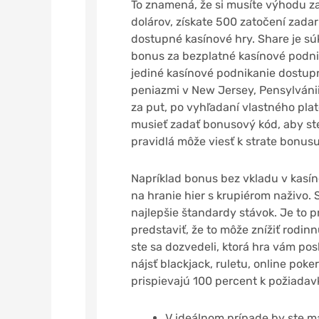
To znamená, že si musíte výhodu za
dolárov, získate 500 zatočení zada
dostupné kasínové hry. Share je sú
bonus za bezplatné kasínové podnik
jediné kasínové podnikanie dostup
peniazmi v New Jersey, Pensylvánii
za put, po vyhľadaní vlastného pla
musieť zadať bonusový kód, aby ste 
pravidlá môže viesť k strate bonusu
Napríklad bonus bez vkladu v kasí
na hranie hier s krupiérom naživo.
najlepšie štandardy stávok. Je to 
predstaviť, že to môže znížiť rodin
ste sa dozvedeli, ktorá hra vám p
nájsť blackjack, ruletu, online poke
prispievajú 100 percent k požiada
V ideálnom prípade by ste ma