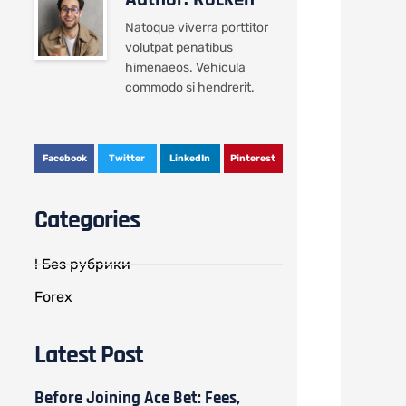
Natoque viverra porttitor
volutpat penatibus
himenaeos. Vehicula
commodo si hendrerit.
Facebook
Twitter
LinkedIn
Pinterest
Categories
! Без рубрики
Forex
Latest Post
Before Joining Ace Bet: Fees,