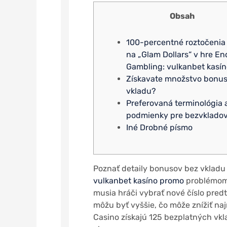
Obsah
100-percentné roztočenia
na „Glam Dollars“ v hre En
Gambling: vulkanbet kasí
Získavate množstvo bonu
vkladu?
Preferovaná terminológia 
podmienky pre bezvkladov
Iné Drobné písmo
Poznať detaily bonusov bez vkladu 
vulkanbet kasíno promo
problémom p
musia hráči vybrať nové číslo predt
môžu byť vyššie, čo môže znížiť na
Casino získajú 125 bezplatných vkl