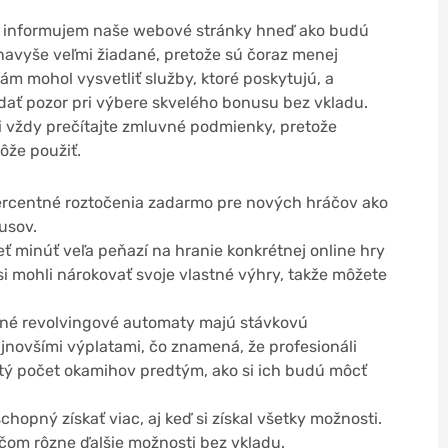
 informujem naše webové stránky hneď ako budú
navyše veľmi žiadané, pretože sú čoraz menej
ám mohol vysvetliť služby, ktoré poskytujú, a
 dať pozor pri výbere skvelého bonusu bez vkladu.
i vždy prečítajte zmluvné podmienky, pretože
ôže použiť.
ercentné roztočenia zadarmo pre nových hráčov ako
usov.
 minúť veľa peňazí na hranie konkrétnej online hry
si mohli nárokovať svoje vlastné výhry, takže môžete
né revolvingové automaty majú stávkovú
jnovšími výplatami, čo znamená, že profesionáli
itý počet okamihov predtým, ako si ich budú môcť
 schopný získať viac, aj keď si získal všetky možnosti.
om rôzne ďalšie možnosti bez vkladu.