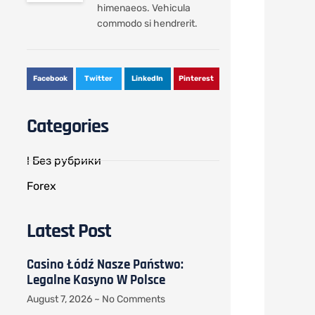
himenaeos. Vehicula
commodo si hendrerit.
Facebook
Twitter
LinkedIn
Pinterest
Categories
! Без рубрики
Forex
Latest Post
Casino Łódź Nasze Państwo:
Legalne Kasyno W Polsce
August 7, 2026
No Comments