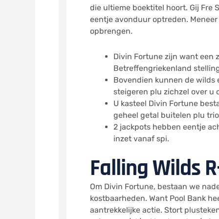
die ultieme boektitel hoort. Gij Fr
eentje avonduur optreden. Meneer C
opbrengen.
Divin Fortune zijn want een z
Betreffengriekenland stelli
Bovendien kunnen de wilds 
steigeren plu zichzel over u di
U kasteel Divin Fortune bes
geheel getal buitelen plu trio 
2 jackpots hebben eentje ach
inzet vanaf spi.
Falling Wilds 
Om Divin Fortune, bestaan we nade
kostbaarheden. Want Pool Bank heef
aantrekkelijke actie. Stort plusteke