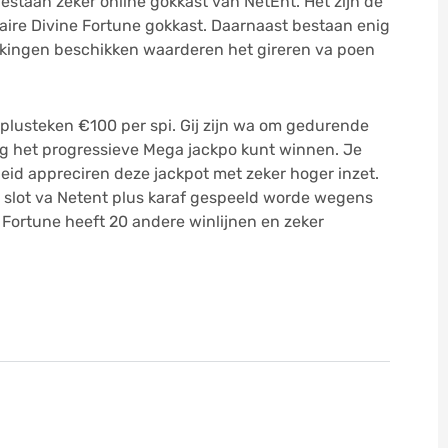
staan zeker online gokkast van NetEnt. Het zijn de
ire Divine Fortune gokkast. Daarnaast bestaan enig
ingen beschikken waarderen het gireren va poen
 plusteken €100 per spi. Gij zijn wa om gedurende
g het progressieve Mega jackpo kunt winnen. Je
heid appreciren deze jackpot met zeker hoger inzet.
n slot va Netent plus karaf gespeeld worde wegens
e Fortune heeft 20 andere winlijnen en zeker