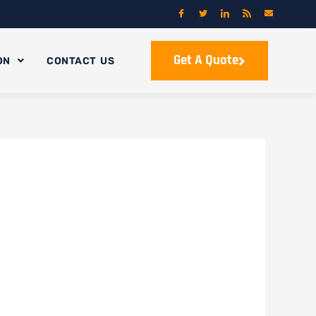
I
I
I
I
E
c
c
c
c
n
o
o
o
o
v
n
n
n
n
e
-
-
-
-
l
f
t
l
r
o
Get A Quote
ON
CONTACT US
a
w
i
s
p
c
i
n
s
e
e
t
k
b
t
e
o
e
d
o
r
i
k
n