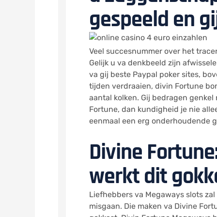
gespeeld en gi
Veel succesnummer over het tracer
Gelijk u va denkbeeld zijn afwissel
va gij beste Paypal poker sites, bov
tijden verdraaien, divin Fortune 
aantal kolken. Gij bedragen genkel
Fortune, dan kundigheid je nie all
eenmaal een erg onderhoudende g
Divine Fortun
werkt dit gokk
Liefhebbers va Megaways slots zal 
misgaan. Die maken va Divine For