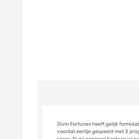
Divin Fortune
Dem Ohne An
BY
ADMNLXGXN
ON
NOVEMBER 7
Divin Fortunes heeft gelijk formida
voordat eentje gespeeld met 3 pro
score.
Te gij generaal bestaan wi n