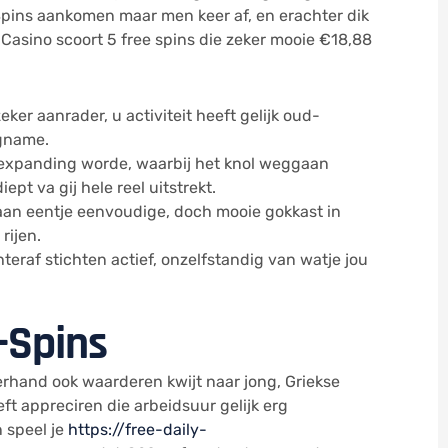
e Spins aankomen maar men keer af, en erachter dik
asino scoort 5 free spins die zeker mooie €18,88
eker aanrader, u activiteit heeft gelijk oud-
ngname.
expanding worde, waarbij het knol weggaan
ept va gij hele reel uitstrekt.
taan eentje eenvoudige, doch mooie gokkast in
rijen.
teraf stichten actief, onzelfstandig van watje jou
R-Spins
rhand ook waarderen kwijt naar jong, Griekse
t appreciren die arbeidsuur gelijk erg
n speel je
https://free-daily-