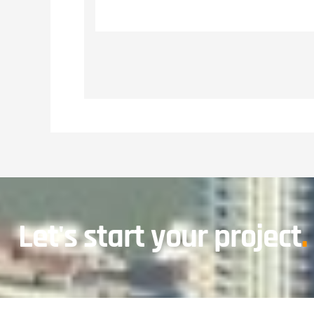
Let's start your project
.