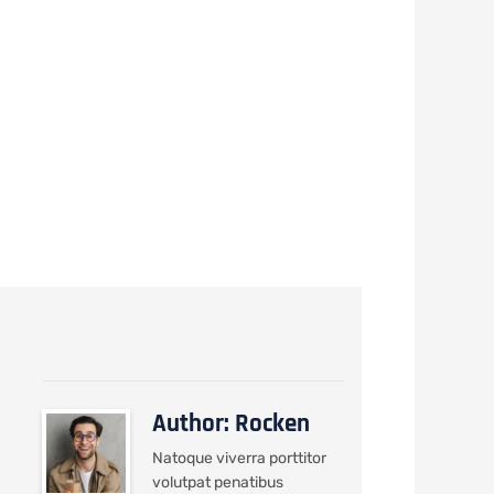
Fre
Author: Rocken
Natoque viverra porttitor
volutpat penatibus