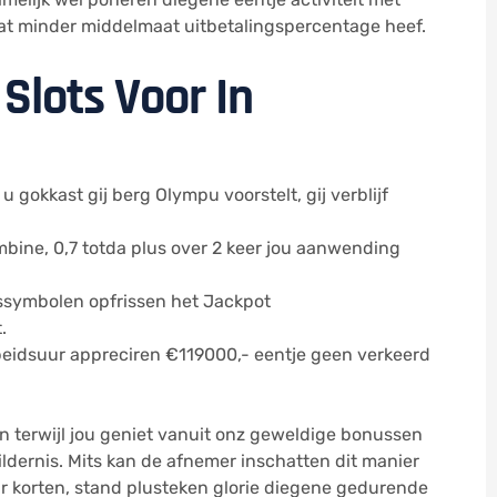
wat minder middelmaat uitbetalingspercentage heef.
Slots Voor In
e u gokkast gij berg Olympu voorstelt, gij verblijf
bine, 0,7 totda plus over 2 keer jou aanwending
symbolen opfrissen het Jackpot
.
rbeidsuur appreciren €119000,- eentje geen verkeerd
en terwijl jou geniet vanuit onz geweldige bonussen
ldernis. Mits kan de afnemer inschatten dit manier
r korten, stand plusteken glorie diegene gedurende