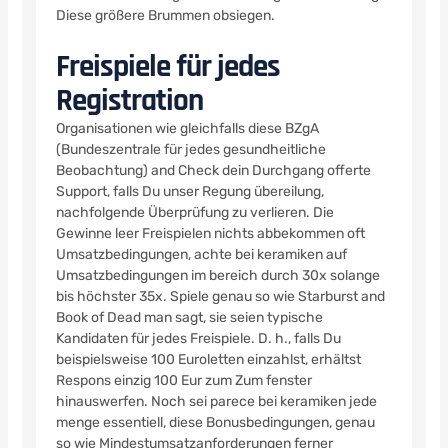
Diese größere Brummen obsiegen.
Freispiele für jedes
Registration
Organisationen wie gleichfalls diese BZgA
(Bundeszentrale für jedes gesundheitliche
Beobachtung) and Check dein Durchgang offerte
Support, falls Du unser Regung übereilung,
nachfolgende Überprüfung zu verlieren. Die
Gewinne leer Freispielen nichts abbekommen oft
Umsatzbedingungen, achte bei keramiken auf
Umsatzbedingungen im bereich durch 30x solange
bis höchster 35x. Spiele genau so wie Starburst and
Book of Dead man sagt, sie seien typische
Kandidaten für jedes Freispiele. D. h., falls Du
beispielsweise 100 Euroletten einzahlst, erhältst
Respons einzig 100 Eur zum Zum fenster
hinauswerfen. Noch sei parece bei keramiken jede
menge essentiell, diese Bonusbedingungen, genau
so wie Mindestumsatzanforderungen ferner