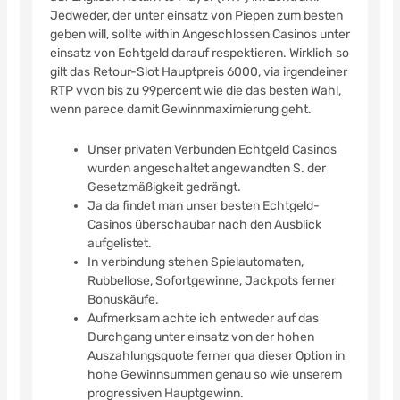
Jedweder, der unter einsatz von Piepen zum besten
geben will, sollte within Angeschlossen Casinos unter
einsatz von Echtgeld darauf respektieren. Wirklich so
gilt das Retour-Slot Hauptpreis 6000, via irgendeiner
RTP vvon bis zu 99percent wie die das besten Wahl,
wenn parece damit Gewinnmaximierung geht.
Unser privaten Verbunden Echtgeld Casinos
wurden angeschaltet angewandten S. der
Gesetzmäßigkeit gedrängt.
Ja da findet man unser besten Echtgeld-
Casinos überschaubar nach den Ausblick
aufgelistet.
In verbindung stehen Spielautomaten,
Rubbellose, Sofortgewinne, Jackpots ferner
Bonuskäufe.
Aufmerksam achte ich entweder auf das
Durchgang unter einsatz von der hohen
Auszahlungsquote ferner qua dieser Option in
hohe Gewinnsummen genau so wie unserem
progressiven Hauptgewinn.