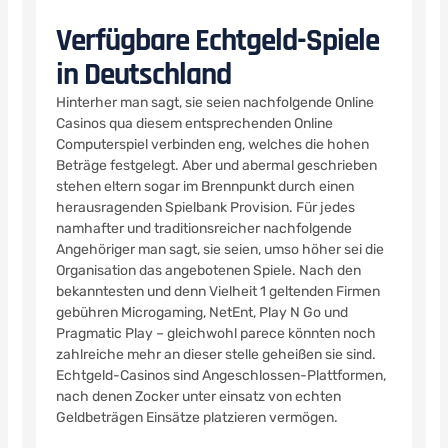
Verfügbare Echtgeld-Spiele
in Deutschland
Hinterher man sagt, sie seien nachfolgende Online
Casinos qua diesem entsprechenden Online
Computerspiel verbinden eng, welches die hohen
Beträge festgelegt. Aber und abermal geschrieben
stehen eltern sogar im Brennpunkt durch einen
herausragenden Spielbank Provision. Für jedes
namhafter und traditionsreicher nachfolgende
Angehöriger man sagt, sie seien, umso höher sei die
Organisation das angebotenen Spiele. Nach den
bekanntesten und denn Vielheit 1 geltenden Firmen
gebühren Microgaming, NetEnt, Play N Go und
Pragmatic Play – gleichwohl parece könnten noch
zahlreiche mehr an dieser stelle geheißen sie sind.
Echtgeld-Casinos sind Angeschlossen-Plattformen,
nach denen Zocker unter einsatz von echten
Geldbeträgen Einsätze platzieren vermögen.