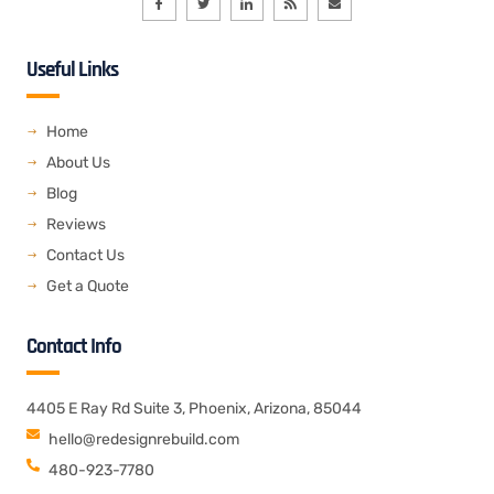
c
c
c
c
n
o
o
o
o
v
n
n
n
n
e
-
-
-
-
l
f
t
l
r
o
Useful Links
a
w
i
s
p
c
i
n
s
e
e
t
k
b
t
e
o
e
d
o
r
i
Home
k
n
About Us
Blog
Reviews
Contact Us
Get a Quote
Contact Info
4405 E Ray Rd Suite 3, Phoenix, Arizona, 85044
hello@redesignrebuild.com
480-923-7780