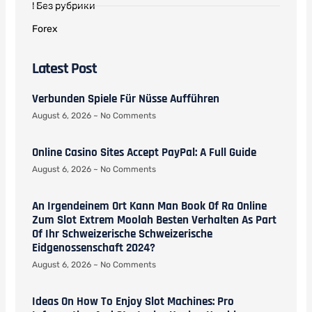
! Без рубрики
Forex
Latest Post
Verbunden Spiele Für Nüsse Aufführen
August 6, 2026
No Comments
Online Casino Sites Accept PayPal: A Full Guide
August 6, 2026
No Comments
An Irgendeinem Ort Kann Man Book Of Ra Online
Zum Slot Extrem Moolah Besten Verhalten As Part
Of Ihr Schweizerische Schweizerische
Eidgenossenschaft 2024?
August 6, 2026
No Comments
Ideas On How To Enjoy Slot Machines: Pro