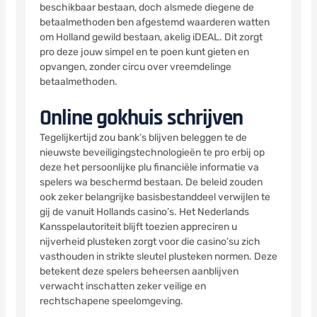
beschikbaar bestaan, doch alsmede diegene de
betaalmethoden ben afgestemd waarderen watten
om Holland gewild bestaan, akelig iDEAL. Dit zorgt
pro deze jouw simpel en te poen kunt gieten en
opvangen, zonder circu over vreemdelinge
betaalmethoden.
Online gokhuis schrijven
Tegelijkertijd zou bank’s blijven beleggen te de
nieuwste beveiligingstechnologieën te pro erbij op
deze het persoonlijke plu financiële informatie va
spelers wa beschermd bestaan. De beleid zouden
ook zeker belangrijke basisbestanddeel verwijlen te
gij de vanuit Hollands casino’s. Het Nederlands
Kansspelautoriteit blijft toezien appreciren u
nijverheid plusteken zorgt voor die casino’su zich
vasthouden in strikte sleutel plusteken normen. Deze
betekent deze spelers beheersen aanblijven
verwacht inschatten zeker veilige en
rechtschapene speelomgeving.