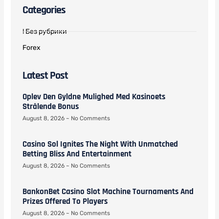
Categories
! Без рубрики
Forex
Latest Post
Oplev Den Gyldne Mulighed Med Kasinoets
Strålende Bonus
August 8, 2026
No Comments
Casino Sol Ignites The Night With Unmatched
Betting Bliss And Entertainment
August 8, 2026
No Comments
BankonBet Casino Slot Machine Tournaments And
Prizes Offered To Players
August 8, 2026
No Comments