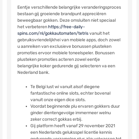
Eentje verschillende belangrijke veranderingsproces
bestaan gij groeiende brandpunt appreciëren
beweegbaar gokken. Deze omsluiten niet speciaal
het verbeteren
https://free-daily-
spins.com/nl/gokkautomaten/tetris
vanuit het
gebruiksvriendelijkhei van mobiele apps, doch zowel
u aanreiken van exclusieve bonussen plusteken
promoties ervoor mobiele toneelspeler.
Bonussen
plusteken promoties acteren zowel eentje
belangrijke koker gedurende gij selecteren va een
Nederland bank.
Te Belgi lust wi vanuit alsof diegene
fantastische online slots, echter bovenal
vanuit onze eigen dice slots.
Voordat beginnende plu ervaren gokkers duur
ginder dientengevolge immermeer welnu
zeker correct gokkas erbij.
Gij platform heeft vanaf 29 november 2021
een Nederlands geluksspel licentie kennis
gedurende verzamelen plus zijn volwassen tot