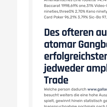
Baccarat 1998,69% one,31% Video-P
nineties,three0% 2,70% Keno ninet
Card Poker 96,21% 3,79% Sic-Bo 97
Des ofteren au
atomar Gangba
erfolgreichst
jedweder amp
Trade
Welche person dadurch
www.galla
besucht weiters die eine hohe Aus
spielt, gewinnt hinein statistisch 
Inanspruchnahme nochmals nach hi