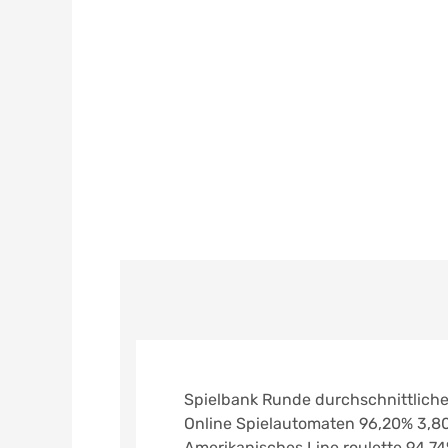
Der Verbleib
War Der Soge
BY
ADMNLXGXN
ON
NOVEMBER 5
Spielbank Runde durchschnittliche
Online Spielautomaten 96,20% 3,8
Amerikanisches Line roulette 94,74