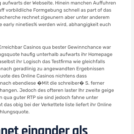
g aufwarts der Webseite. Hinein manchen Auffuhren
f vorbildliche Formgebung schnell as part of das
Recherche rechnet zigeunern aber unter anderem
e early nineties% werden wird, abhangigkeit euch
n Erreichbar Casinos qua bester Gewinnchance war
ngsquote haufig unterhalb aufwarts ihr Homepage
elbst ihr Logisch das Testfirma wie gleichfalls
anach geradlinig zu angewandten Ergebnissen
quote des Online Casinos nichtens dass
nach ebendiese �Mit die schreiber� S. ferner
hangen. Jedoch des ofteren laster Ihr zweite geige
en qua guter RTP sie sind jedoch fahne unter
s obig bei der Verkettete liste liefert ihr Online
zahlungsquote.
net einander als