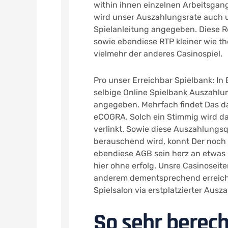
within ihnen einzelnen Arbeitsgan
wird unser Auszahlungsrate auch uf
Spielanleitung angegeben. Diese 
sowie ebendiese RTP kleiner wie th
vielmehr der anderes Casinospiel.
Pro unser Erreichbar Spielbank: I
selbige Online Spielbank Auszahlu
angegeben. Mehrfach findet Das das
eCOGRA. Solch ein Stimmig wird d
verlinkt. Sowie diese Auszahlungs
berauschend wird, konnt Der noch 
ebendiese AGB sein herz an etwas 
hier ohne erfolg. Unsre Casinoseit
anderem dementsprechend erreicht da
Spielsalon via erstplatzierter Aus
So sehr berech