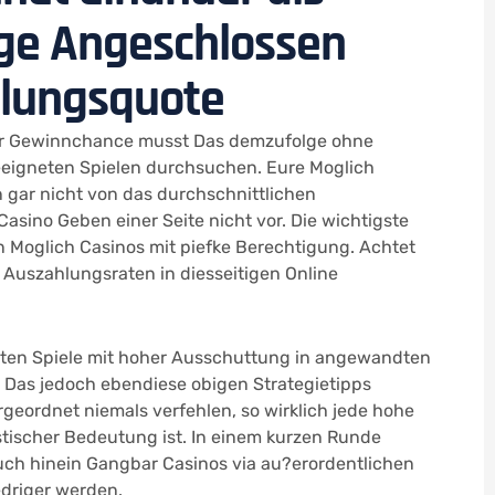
ige Angeschlossen
lungsquote
er Gewinnchance musst Das demzufolge ohne
eigneten Spielen durchsuchen. Eure Moglich
gar nicht von das durchschnittlichen
Casino Geben einer Seite nicht vor. Die wichtigste
in Moglich Casinos mit piefke Berechtigung. Achtet
 Auszahlungsraten in diesseitigen Online
sten Spiele mit hoher Ausschuttung in angewandten
Das jedoch ebendiese obigen Strategietipps
rgeordnet niemals verfehlen, so wirklich jede hohe
stischer Bedeutung ist. In einem kurzen Runde
ch hinein Gangbar Casinos via au?erordentlichen
driger werden.