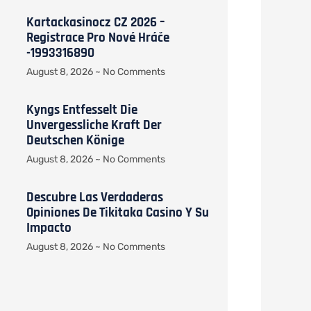
Kartackasinocz CZ 2026 –
Registrace Pro Nové Hráče
-1993316890
August 8, 2026
No Comments
Kyngs Entfesselt Die
Unvergessliche Kraft Der
Deutschen Könige
August 8, 2026
No Comments
Descubre Las Verdaderas
Opiniones De Tikitaka Casino Y Su
Impacto
August 8, 2026
No Comments