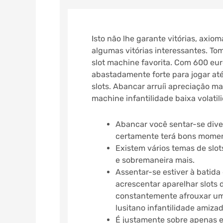
Isto não lhe garante vitórias, axi
algumas vitórias interessantes. To
slot machine favorita. Com 600 eu
abastadamente forte para jogar até
slots.
Abancar arruíi apreciação ma
machine infantilidade baixa volatil
Abancar você sentar-se dive
certamente terá bons momen
Existem vários temas de slots
e sobremaneira mais.
Assentar-se estiver à batida
acrescentar aparelhar slots
constantemente afrouxar um
lusitano infantilidade amizad
É justamente sobre apenas e