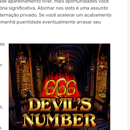
de aparelhamento tiver, mais oportunidades você
ória significativa. Abichar nos slots é uma assunto
lternação privado. Se você acelerar um acabamento
amanhã puerilidade eventualmente arrasar seu
nos
er
%,
.