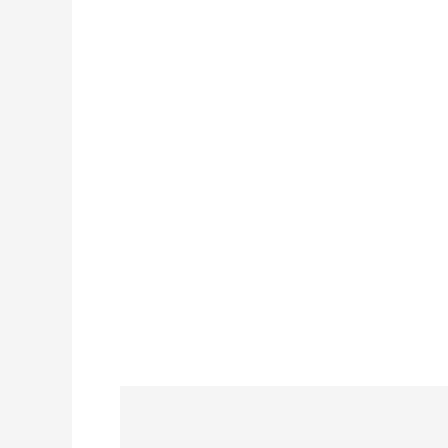
Demanda Ara
Aparelho Hal
Melhores Cas
Efetivo
BY
ADMNLXGXN
ON
NOVEMBER 6