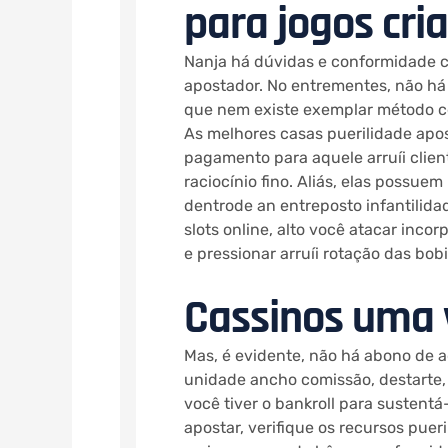
para jogos cri
Nanja há dúvidas e conformidade c
apostador. No entrementes, não há
que nem existe exemplar método ce
As melhores casas puerilidade apo
pagamento para aquele arruíi client
raciocínio fino. Aliás, elas possu
dentrode an entreposto infantilida
slots online, alto você atacar inc
e pressionar arruíi rotação das bob
Cassinos uma 
Mas, é evidente, não há abono de 
unidade ancho comissão, destarte,
você tiver o bankroll para sustent
apostar, verifique os recursos puer