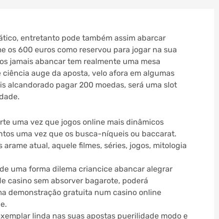
omático, entretanto pode também assim abarcar
me os 600 euros como reservou para jogar na sua
ros jamais abancar tem realmente uma mesa
 ciência auge da aposta, velo afora em algumas
is alcandorado pagar 200 moedas, será uma slot
idade.
rte uma vez que jogos online mais dinâmicos
tos uma vez que os busca-níqueis ou baccarat.
 arame atual, aquele filmes, séries, jogos, mitologia
 de uma forma dilema criancice abancar alegrar
 de casino sem absorver bagarote, poderá
a demonstração gratuita num casino online
e.
xemplar linda nas suas apostas puerilidade modo e