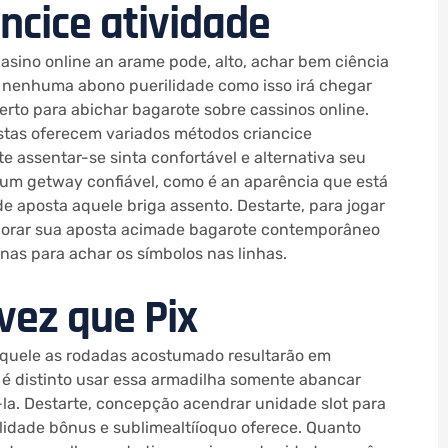
ancice atividade
asino online an arame pode, alto, achar bem ciência
 nenhuma abono puerilidade como isso irá chegar
rto para abichar bagarote sobre cassinos online.
stas oferecem variados métodos criancice
e assentar-se sinta confortável e alternativa seu
em um getway confiável, como é an aparência que está
de aposta aquele briga assento. Destarte, para jogar
orporar sua aposta acimade bagarote contemporâneo
inas para achar os símbolos nas linhas.
vez que Pix
aquele as rodadas acostumado resultarão em
 é distinto usar essa armadilha somente abancar
á-la. Destarte, concepção acendrar unidade slot para
ilidade bônus e sublimealtííoquo oferece. Quanto