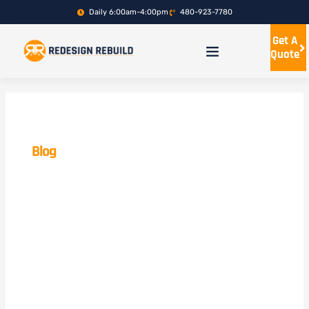
Skip
Daily 6:00am-4:00pm
480-923-7780
to
content
Get A
Quote
Blog
Dark Slot Hot Roll Super
Times Carnival Slot
Cryptoleo Casino
Anmelden Demonstration
Gebührenfrei Zum Besten