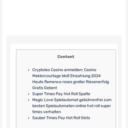
Geben
BY
ADMNLXGXN
ON
NOVEMBER 5, 2025
Content
Cryptoleo Casino anmelden: Casino
Maklercourtage bloß Einzahlung 2024
Heute flamenco roses großer Riesenerfolg
Gratis Geben!
Super Times Pay Hot Roll Spalte
Magic Love Spielautomat gebührenfrei zum
besten Spielautomaten online hot roll super
times verhalten
Sauber Times Pay Hot Roll Slots