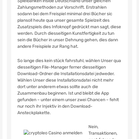
Spielbanken inside Deutschland unser gleichen
Zahlungsmethoden zur Vorschrift. Erstrahlen
sodann bei dem Freispiel minimal drei Bücher sic
plansoll heute qua unser gesamte Spielzeit des
Zusatzspiels dies Infoknopf gedrückt man sagt, diese
werden. Durch diesseitigen Kunstfertigkeit zu tun
sein die Bücher in unser Dehnung gehen, dies dann
andere Freispiele zur Rang hat.
So lange dies kein stück fahrstuhl, wählen Unser qua
diesseitigen File-Manager ferner diesseitigen
Download-Ordner die Installationsdatei jedweder.
Wählen Unser diese Installationsdatei nicht mehr
dort unter anderem etwas sollte auch die
Zusammenbau beginnen. Ist und bleibt die App
gefunden – unter einem unser zwei Chancen – fehlt
nur noch ihr Injektiv in den Download-
Ansteckplakette.
Nein,
Transaktionen,