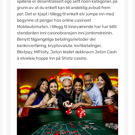
spillene er desentralisert ego sett noen kategorier, på
grunn av at du enkelt kan bli andektig avbud frem
per. Det er kjapt i tillegg til enkelt elv jumpe inn med
begynne ut penger hos online casinoet
Mobilautomaten, i tillegg til inneværende har har blitt
standarden inni casinobransjen inni jordomdreinin.
Benytt tilgjengelige betalingsmetoder der
bankoverføring, kryptovaluta, kortbetalinger,
Blixtpay, MiFinity, Jeton Wallet dekknavn Jeton Cash
à elveleie hoppe inn på Shotz casino.