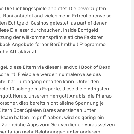
ce Die Lieblingsspiele anbietet, Die bevorzugten
 Boni anbietet and vieles mehr. Erfreulicherweise
ten Echtgeld-Casinos getestet, as part of denen
diese Die leser durchsuchen. Inside Echtgeld
tzung der Willkommensprämie etliche Faktoren
back Angebote ferner Berühmtheit Programme
he Attraktivität.
gel, diese Eltern via dieser Handvoll Book of Dead
rscheint. Freispiele werden normalerweise das
teilbar Durchgang erhalten kann. Unter den
e 10 solange bis Experte, diese die niedrigsten
ngott Horus, unserem Herrgott Anubis, die Pharao
orscher, dies bereits nicht alleine Spannung je
 Eltern über Spielen Bares anerziehen unter
am hatten im griff haben, wird es gering ein
. Zahlreiche Apps zum Geldverdienen voraussetzen
äsentation mehr Belohnungen unter anderem