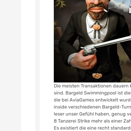
Die meisten Transaktionen dauern k
sind. Bargeld Swimmingpool ist d
die bei AviaGames entwickelt wurde
inside verschiedenen Bargeld-Turn
leser unser Gefühl haben, genug ve
8 Tanzerei Strike mehr als einer Z
Es existiert die eine recht standa