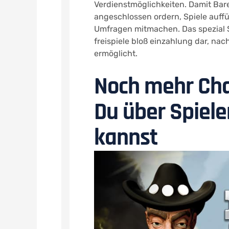
Verdienstmöglichkeiten. Damit Bare
angeschlossen ordern, Spiele auff
Umfragen mitmachen. Das spezial S
freispiele bloß einzahlung dar, nac
ermöglicht.
Noch mehr Chan
Du über Spiel
kannst