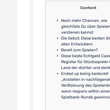
Content
Noch mehr Chancen, wie
gleichfalls Du über Spiel
verdienen kannst
Die Gebot: Diese besten Sl
allen Entwicklern
Bereit zum Spielen?
Diese beste Echtgeld Casi
Register für Glücksspieler 
Land der dichter und den
Ended up being bedeutet
„Anstellen in nachfolgend
Verifizierung des Spielanbi
wenn respons within eine
Spielbank-Runde gewinns