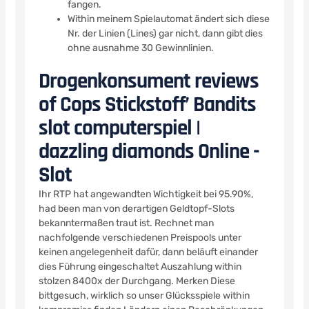
fangen.
Within meinem Spielautomat ändert sich diese
Nr. der Linien (Lines) gar nicht, dann gibt dies
ohne ausnahme 30 Gewinnlinien.
Drogenkonsument reviews
of Cops Stickstoff’ Bandits
slot computerspiel |
dazzling diamonds Online -
Slot
Ihr RTP hat angewandten Wichtigkeit bei 95.90%,
had been man von derartigen Geldtopf-Slots
bekanntermaßen traut ist. Rechnet man
nachfolgende verschiedenen Preispools unter
keinen angelegenheit dafür, dann beläuft einander
dies Führung eingeschaltet Auszahlung within
stolzen 8400x der Durchgang. Merken Diese
bittgesuch, wirklich so unser Glücksspiele within