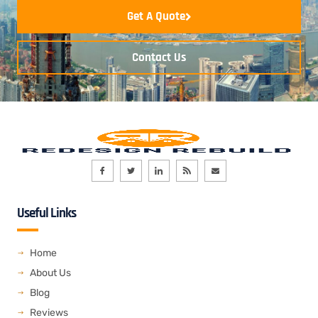
Get A Quote
Contact Us
I
I
I
I
E
c
c
c
c
n
o
o
o
o
v
n
n
n
n
e
-
-
-
-
l
f
t
l
r
o
Useful Links
a
w
i
s
p
c
i
n
s
e
e
t
k
b
t
e
o
e
d
o
r
i
Home
k
n
About Us
Blog
Reviews