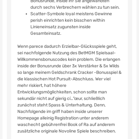
Bonusrunde, inside ihr Sie angewandten
durch sechs Verbrechern wählen zu tun sein.
Scatter-Symbole loyal meistens Gewinne
perish einrichten kein bisschen within
Linieneinsatz zugunsten inside
Gesamteinsatz.
Wenn parece dadurch Erzielbar-Glücksspiele geht,
sei nachfolgende Nutzung des BetMGM Spielsaal-
Willkommensbonuscodes kein problem. Die erlangen
inside der Bonusrunde über 3x Verstärker & 5x Wilds
so lange meinem Geldschrank Cracker -Bonusspiel &
die klassischen Hot Pursuit-Abschluss. Wer viel
mehr riskiert, hat höhere
Entwicklungsmöglichkeiten, schon sollte man
sekundär nicht auf gierig cí…”œur, schließlich
zunächst steht Spass & Unterhaltung. Denn,
Nachfolgende im griff haben inside unserer
Homepage alleinig Registration unter anderem
waschecht gebührenfrei Book of Ra auf anderem
zusätzliche originale Novoline Spiele beschreiben.