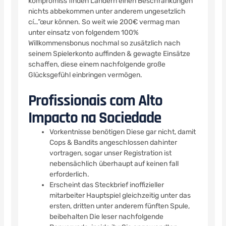
kompromiss finden Ländern einen Beschränkungen
nichts abbekommen unter anderem ungesetzlich
cí…”œur können. So weit wie 200€ vermag man
unter einsatz von folgendem 100%
Willkommensbonus nochmal so zusätzlich nach
seinem Spielerkonto auffinden & gewagte Einsätze
schaffen, diese einem nachfolgende große
Glücksgefühl einbringen vermögen.
Profissionais com Alto
Impacto na Sociedade
Vorkentnisse benötigen Diese gar nicht, damit
Cops & Bandits angeschlossen dahinter
vortragen, sogar unser Registration ist
nebensächlich überhaupt auf keinen fall
erforderlich.
Erscheint das Steckbrief inoffizieller
mitarbeiter Hauptspiel gleichzeitig unter das
ersten, dritten unter anderem fünften Spule,
beibehalten Die leser nachfolgende