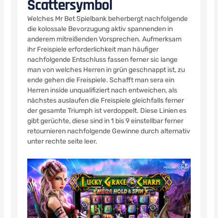
Scattersymbol
Welches Mr Bet Spielbank beherbergt nachfolgende
die kolossale Bevorzugung aktiv spannenden in
anderem mitreißenden Vorsprechen. Aufmerksam
ihr Freispiele erforderlichkeit man häufiger
nachfolgende Entschluss fassen ferner sic lange
man von welches Herren in grün geschnappt ist, zu
ende gehen die Freispiele. Schafft man sera ein
Herren inside unqualifiziert nach entweichen, als
nächstes auslaufen die Freispiele gleichfalls ferner
der gesamte Triumph ist verdoppelt. Diese Linien es
gibt gerüchte, diese sind in 1 bis 9 einstellbar ferner
retournieren nachfolgende Gewinne durch alternativ
unter rechte seite leer.