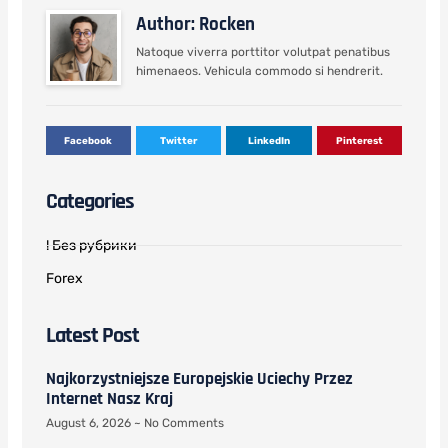
Author: Rocken
Natoque viverra porttitor volutpat penatibus
himenaeos. Vehicula commodo si hendrerit.
Facebook
Twitter
LinkedIn
Pinterest
Categories
! Без рубрики
Forex
Latest Post
Najkorzystniejsze Europejskie Uciechy Przez
Internet Nasz Kraj
August 6, 2026
No Comments