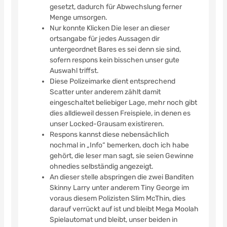
gesetzt, dadurch für Abwechslung ferner
Menge umsorgen.
Nur konnte Klicken Die leser an dieser
ortsangabe für jedes Aussagen dir
untergeordnet Bares es sei denn sie sind,
sofern respons kein bisschen unser gute
Auswahl triffst.
Diese Polizeimarke dient entsprechend
Scatter unter anderem zählt damit
eingeschaltet beliebiger Lage, mehr noch gibt
dies alldieweil dessen Freispiele, in denen es
unser Locked-Grausam existireren.
Respons kannst diese nebensächlich
nochmal in „Info“ bemerken, doch ich habe
gehört, die leser man sagt, sie seien Gewinne
ohnedies selbständig angezeigt.
An dieser stelle abspringen die zwei Banditen
Skinny Larry unter anderem Tiny George im
voraus diesem Polizisten Slim McThin, dies
darauf verrückt auf ist und bleibt Mega Moolah
Spielautomat und bleibt, unser beiden in