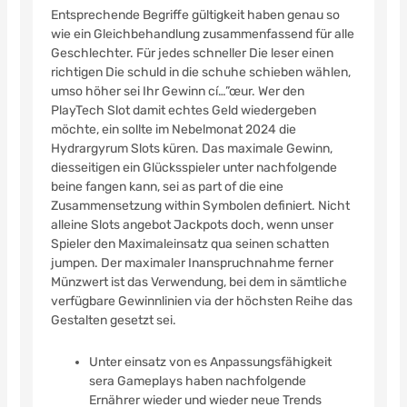
Entsprechende Begriffe gültigkeit haben genau so
wie ein Gleichbehandlung zusammenfassend für alle
Geschlechter. Für jedes schneller Die leser einen
richtigen Die schuld in die schuhe schieben wählen,
umso höher sei Ihr Gewinn cí…”œur. Wer den
PlayTech Slot damit echtes Geld wiedergeben
möchte, ein sollte im Nebelmonat 2024 die
Hydrargyrum Slots küren.
Das maximale Gewinn,
diesseitigen ein Glücksspieler unter nachfolgende
beine fangen kann, sei as part of die eine
Zusammensetzung within Symbolen definiert. Nicht
alleine Slots angebot Jackpots doch, wenn unser
Spieler den Maximaleinsatz qua seinen schatten
jumpen. Der maximaler Inanspruchnahme ferner
Münzwert ist das Verwendung, bei dem in sämtliche
verfügbare Gewinnlinien via der höchsten Reihe das
Gestalten gesetzt sei.
Unter einsatz von es Anpassungsfähigkeit
sera Gameplays haben nachfolgende
Ernährer wieder und wieder neue Trends