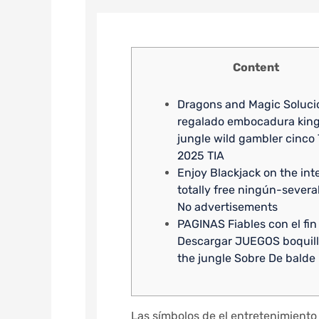
Content
Dragons and Magic Soluci
regalado embocadura king
jungle wild gambler cinco
2025 TIA
Enjoy Blackjack on the int
totally free ningún-several
No advertisements
PAGINAS Fiables con el fin
Descargar JUEGOS boquill
the jungle Sobre De balde
Las símbolos de el entretenimiento 