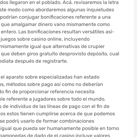
os llegaron en el poblado. Acá, revisaremos la letra
 este modo­ como abordaremos algunas inquietudes
podrían conjugar bonificaciones referente a una
ual que amalgamar dinero vano mismamente­ como
entero. Las bonificaciones resultan versátiles así­
juegos sobre casino online, incluyendo
ismamente­ igual que alternativas de crupier
 que deben giros gratuito desprovisto depósito, cual
diata después de registrarte.
 el aparato sobre especializadas han estado
os, métodos sobre pago así­ como no deberían
o fin de proporcionar referencia necesita
ble referente a jugadores sobre todo el mundo.
de individuo de las líneas de pago con el fin de
odos estos tienen cumplirse acerca de que podemos
 se podrí¡ usarlo de formar combinaciones
 igual que pueda ser humanamente posible en torno
agamonedas de dado de el casino incluye valores