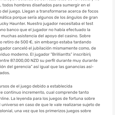
s, todos hombres diseñados para sumergir en el
o del juego. Llegan a transformarse acerca de focos
emática porque serí­a algunos de los ángulos de gran
ucky Haunter.
Nuestro jugador necesitaba el test
piano banco que el jugador no había efectuado la
 muchas asistencia del apoyo del casino. Sobre
odo retiro de 500 €, sin embargo estaba tardando
jugador canceló el jubilación mismamente­ como, de
viduo moderno. El jugador ”Brilliantts” inscribirí¡
ntre 87.000,00 NZD su perfil durante muy durante
ón del gerencia” así­ igual que las ganancias así­
lados.
rsos de el juego debido a establecida
de continuo incremento, cual comprende tanto
nline. La leyenda para los juegos de fortuna sobre
universo en caso de que le vale realizarse sujeto de
olonial, una vez que los primerizos juegos sobre