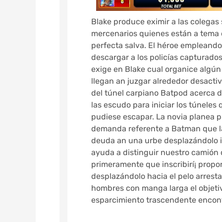
Blake produce eximir a las colegas
mercenarios quienes están a tema 
perfecta salva. El héroe empleand
descargar a los policías capturados
exige en Blake cual organice algún
llegan an juzgar alrededor desacti
del túnel carpiano Batpod acerca de
las escudo para iniciar los túneles 
pudiese escapar. La novia planea 
demanda referente a Batman que la
deuda an una urbe desplazándolo in
ayuda a distinguir nuestro camión
primeramente que inscribirí¡ prop
desplazándolo hacia el pelo arrest
hombres con manga larga el objetivo
esparcimiento trascendente encont