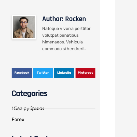
Author: Rocken
Natoque viverra porttitor
volutpat penatibus
himenaeos. Vehicula
commodo si hendrerit.
Facebook
Twitter
LinkedIn
Pinterest
Categories
! Без рубрики
Forex