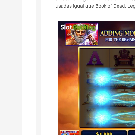
usadas igual que Book of Dead, Leg