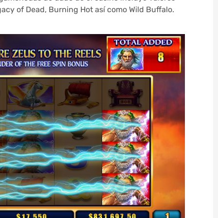
acy of Dead, Burning Hot así­ como Wild Buffalo.