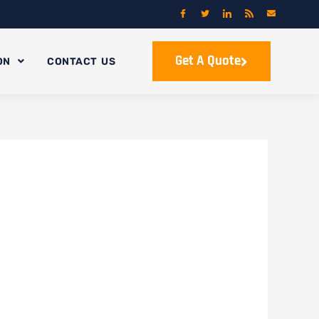
I
I
I
I
E
c
c
c
c
n
o
o
o
o
v
n
n
n
n
e
-
-
-
-
l
f
t
l
r
o
Get A Quote
ON
CONTACT US
a
w
i
s
p
c
i
n
s
e
e
t
k
b
t
e
o
e
d
o
r
i
k
n