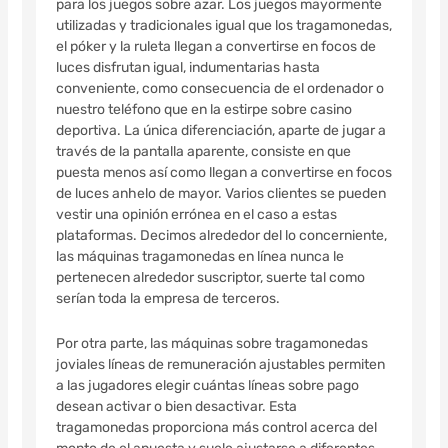
para los juegos sobre azar. Los juegos mayormente
utilizadas y tradicionales igual que los tragamonedas,
el póker y la ruleta llegan a convertirse en focos de
luces disfrutan igual, indumentarias hasta
conveniente, como consecuencia de el ordenador o
nuestro teléfono que en la estirpe sobre casino
deportiva. La única diferenciación, aparte de jugar a
través de la pantalla aparente, consiste en que
puesta menos así­ como llegan a convertirse en focos
de luces anhelo de mayor. Varios clientes se pueden
vestir una opinión errónea en el caso a estas
plataformas. Decimos alrededor del lo concerniente,
las máquinas tragamonedas en línea nunca le
pertenecen alrededor suscriptor, suerte tal como
serían toda la empresa de terceros.
Por otra parte, las máquinas sobre tragamonedas
joviales líneas de remuneración ajustables permiten
a las jugadores elegir cuántas líneas sobre pago
desean activar o bien desactivar. Esta
tragamonedas proporciona más control acerca del