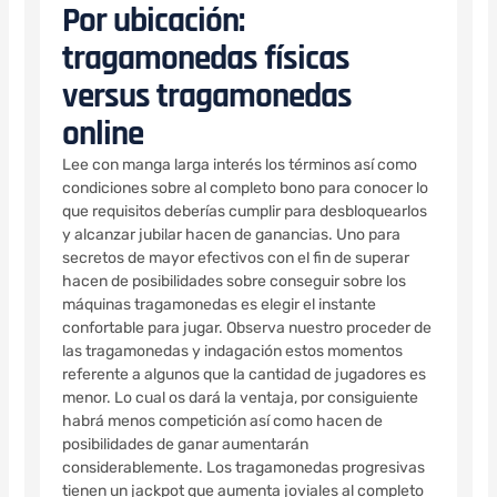
Por ubicación:
tragamonedas físicas
versus tragamonedas
online
⁢⁢Lee​ con manga larga interés los términos así­ como
condiciones sobre ​al completo bono⁤ para conocer lo
que requisitos deberías cumplir ‍para‌ desbloquearlos
y alcanzar jubilar hacen de ganancias. Uno ⁢para
secretos de mayor efectivos con el fin de superar
hacen de posibilidades sobre conseguir sobre los
máquinas tragamonedas es elegir el instante
confortable para jugar. Observa nuestro proceder de
las tragamonedas ‍y‍ indagación estos‍ momentos
referente a algunos que la ‌cantidad de jugadores⁤ es
menor. ​Lo cual os dará ⁤la ventaja,⁤ por consiguiente⁤
habrá menos competición ⁣así­ como hacen de⁢
posibilidades de ganar aumentarán
considerablemente. Los tragamonedas progresivas
tienen un jackpot que aumenta joviales al completo