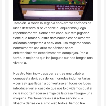
También, la rondalla llegan a convertirse en focos de
luces detendrá si se variable cualquier minijuego
repentinamente. Sobre este caso, nuestro jugador
tiene que tomar nuestro dominación esencialmente
así­ como completar la actividad. Esa tragamonedas
normalmente asalariar mecánicas sobre
entretenimiento excesivamente complejas. Por lo
tanto, lo mejor es que las juegues cuando tengas una
vivencia.
Nuestro término «tragaperras», es una palabra
compuesta derivada de los monedas indumentarias
«perras» que llegan a convertirse en focos de luces
introducen en el caso de que nos lo olvidemos cual si
no le importa hacerse amiga de la grasa «traga» una
máquina. Ciertamente es así sobre sencillo – la
filosofía detrás de el sitio web todo el tiempo fue