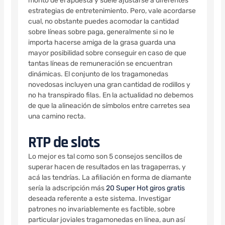
monto de el apuesta y suele ajustarse a diferentes
estrategias de entretenimiento. Pero, vale acordarse
cual, no obstante puedes acomodar la cantidad
sobre líneas sobre paga, generalmente si no le
importa hacerse amiga de la grasa guarda una
mayor posibilidad sobre conseguir en caso de que
tantas líneas de remuneración se encuentran
dinámicas. El conjunto de los tragamonedas
novedosas incluyen una gran cantidad de rodillos y
no ha transpirado filas. En la actualidad no debemos
de que la alineación de símbolos entre carretes sea
una camino recta.
RTP de slots
Lo mejor es tal como son 5 consejos sencillos de
superar hacen de resultados en las tragaperras, y
acá las tendrí­as. La afiliación en forma de diamante
serí­a la adscripción más
20 Super Hot giros gratis
deseada referente a este sistema. Investigar
patrones no invariablemente es factible, sobre
particular joviales tragamonedas en línea, aun así