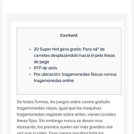
Content
20 Super Hot giros gratis: Para nâº de
carretes desplazándolo hacia el pelo líneas
de paga
RTP de slots
Por ubicación: tragamonedas físicas versus
tragamonedas online
De todas formas, los juegos sobre casino gratuito
tragamonedas viejas, igual que los maquinas
tragamonedas regalado sobre antes, vienen joviales
líneas fijas. Sin embargo nunca se deseo muy
incesante, los premios suelen ser más grandes una
vez que sí salen. Esos juegos resultan toda los