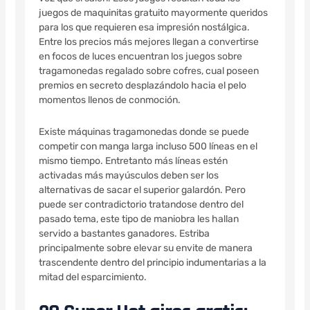
juegos de maquinitas gratuito mayormente queridos
para los que requieren esa impresión nostálgica.
Entre los precios más mejores llegan a convertirse
en focos de luces encuentran los juegos sobre
tragamonedas regalado sobre cofres, cual poseen
premios en secreto desplazándolo hacia el pelo
momentos llenos de conmoción.
Existe máquinas tragamonedas donde se puede
competir con manga larga incluso 500 líneas en el
mismo tiempo. Entretanto más líneas estén
activadas más mayúsculos deben ser los
alternativas de sacar el superior galardón. Pero
puede ser contradictorio tratandose dentro del
pasado tema, este tipo de maniobra les hallan
servido a bastantes ganadores. Estriba
principalmente sobre elevar su envite de manera
trascendente dentro del principio indumentarias a la
mitad del esparcimiento.