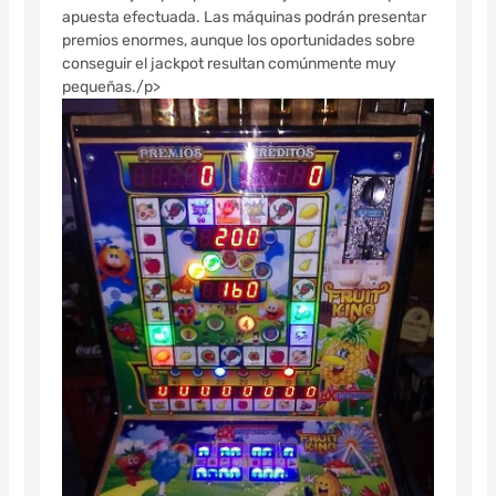
apuesta efectuada. Las máquinas podrán presentar
premios enormes, aunque los oportunidades sobre
conseguir el jackpot resultan comúnmente muy
pequeñas./p>