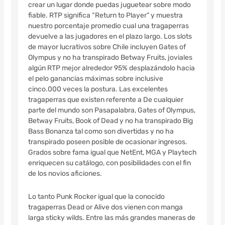
crear un lugar donde puedas juguetear sobre modo
fiable. RTP significa “Return to Player” y muestra
nuestro porcentaje promedio cual una tragaperras
devuelve a las jugadores en el plazo largo. Los slots
de mayor lucrativos sobre Chile incluyen Gates of
Olympus y no ha transpirado Betway Fruits, joviales
algún RTP mejor alrededor 95% desplazándolo hacia
el pelo ganancias máximas sobre inclusive
cinco.000 veces la postura. Las excelentes
tragaperras que existen referente a De cualquier
parte del mundo son Pasapalabra, Gates of Olympus,
Betway Fruits, Book of Dead y no ha transpirado Big
Bass Bonanza tal como son divertidas y no ha
transpirado poseen posible de ocasionar ingresos.
Grados sobre fama igual que NetEnt, MGA y Playtech
enriquecen su catálogo, con posibilidades con el fin
de los novios aficiones.
Lo tanto Punk Rocker igual que la conocido
tragaperras Dead or Alive dos vienen con manga
larga sticky wilds. Entre las más grandes maneras de