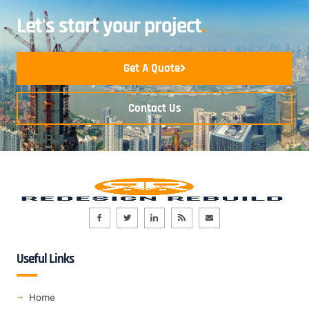
Let's start your project
.
Get A Quote
Contact Us
I
I
I
I
E
c
c
c
c
n
o
o
o
o
v
n
n
n
n
e
-
-
-
-
l
f
t
l
r
o
Useful Links
a
w
i
s
p
c
i
n
s
e
e
t
k
b
t
e
o
e
d
o
r
i
Home
k
n