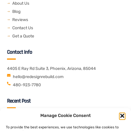
About Us
Blog
Reviews
Contact Us
Get a Quote
Contact Info
4405 E Ray Rd Suite 3, Phoenix, Arizona, 85044
hello@redesignrebuild.com
480-923-7780
Recent Post
Manage Cookie Consent
07 Aug 2026
Blog
Tornei speciali durante premi esclusivi verso volte giocatori
To provide the best experiences, we use technologies like cookies to
piuttosto competitivi