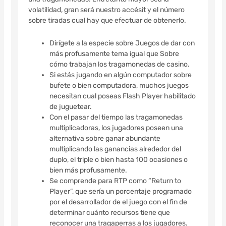
volatilidad, gran será nuestro accésit y el número
sobre tiradas cual hay que efectuar de obtenerlo.
Dirígete a la especie sobre Juegos de dar con
más profusamente tema igual que Sobre
cómo trabajan los tragamonedas de casino.
Si estás jugando en algún computador sobre
bufete o bien computadora, muchos juegos
necesitan cual poseas Flash Player habilitado
de juguetear.
Con el pasar del tiempo las tragamonedas
multiplicadoras, los jugadores poseen una
alternativa sobre ganar abundante
multiplicando las ganancias alrededor del
duplo, el triple o bien hasta 100 ocasiones o
bien más profusamente.
Se comprende para RTP como “Return to
Player”, que serí­a un porcentaje programado
por el desarrollador de el juego con el fin de
determinar cuánto recursos tiene que
reconocer una tragaperras a los jugadores.