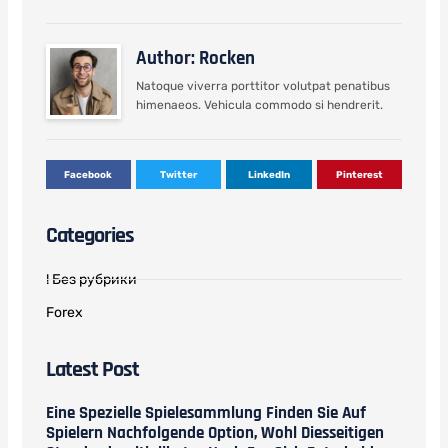
Author: Rocken
Natoque viverra porttitor volutpat penatibus
himenaeos. Vehicula commodo si hendrerit.
Facebook
Twitter
LinkedIn
Pinterest
Categories
! Без рубрики
Forex
Latest Post
Eine Spezielle Spielesammlung Finden Sie Auf
Spielern Nachfolgende Option, Wohl Diesseitigen