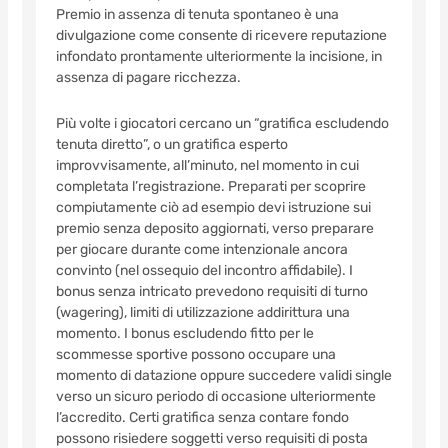
Premio in assenza di tenuta spontaneo è una
divulgazione come consente di ricevere reputazione
infondato prontamente ulteriormente la incisione, in
assenza di pagare ricchezza.
Più volte i giocatori cercano un “gratifica escludendo
tenuta diretto”, o un gratifica esperto
improvvisamente, all’minuto, nel momento in cui
completata l’registrazione. Preparati per scoprire
compiutamente ciò ad esempio devi istruzione sui
premio senza deposito aggiornati, verso preparare
per giocare durante come intenzionale ancora
convinto (nel ossequio del incontro affidabile). I
bonus senza intricato prevedono requisiti di turno
(wagering), limiti di utilizzazione addirittura una
momento. I bonus escludendo fitto per le
scommesse sportive possono occupare una
momento di datazione oppure succedere validi single
verso un sicuro periodo di occasione ulteriormente
l’accredito. Certi gratifica senza contare fondo
possono risiedere soggetti verso requisiti di posta