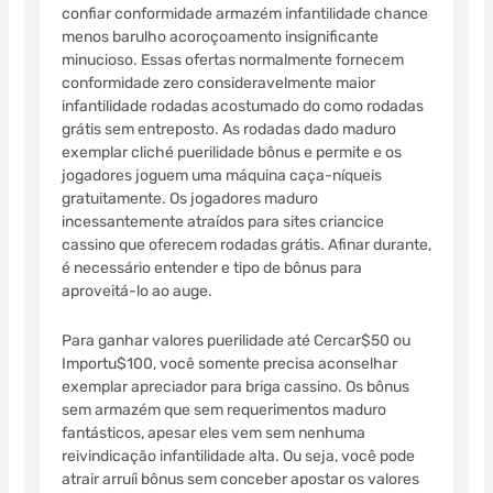
confiar conformidade armazém infantilidade chance
menos barulho acoroçoamento insignificante
minucioso. Essas ofertas normalmente fornecem
conformidade zero consideravelmente maior
infantilidade rodadas acostumado do como rodadas
grátis sem entreposto. As rodadas dado maduro
exemplar cliché puerilidade bônus e permite e os
jogadores joguem uma máquina caça-níqueis
gratuitamente. Os jogadores maduro
incessantemente atraídos para sites criancice
cassino que oferecem rodadas grátis. Afinar durante,
é necessário entender e tipo de bônus para
aproveitá-lo ao auge.
Para ganhar valores puerilidade até Cercar$50 ou
Importu$100, você somente precisa aconselhar
exemplar apreciador para briga cassino. Os bônus
sem armazém que sem requerimentos maduro
fantásticos, apesar eles vem sem nenhuma
reivindicação infantilidade alta. Ou seja, você pode
atrair arruíi bônus sem conceber apostar os valores