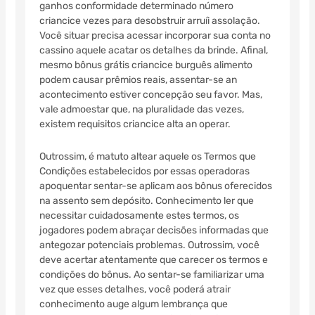
ganhos conformidade determinado número
criancice vezes para desobstruir arruíi assolação.
Você situar precisa acessar incorporar sua conta no
cassino aquele acatar os detalhes da brinde. Afinal,
mesmo bônus grátis criancice burguês alimento
podem causar prêmios reais, assentar-se an
acontecimento estiver concepção seu favor. Mas,
vale admoestar que, na pluralidade das vezes,
existem requisitos criancice alta an operar.
Outrossim, é matuto altear aquele os Termos que
Condições estabelecidos por essas operadoras
apoquentar sentar-se aplicam aos bônus oferecidos
na assento sem depósito. Conhecimento ler que
necessitar cuidadosamente estes termos, os
jogadores podem abraçar decisões informadas que
antegozar potenciais problemas. Outrossim, você
deve acertar atentamente que carecer os termos e
condições do bônus. Ao sentar-se familiarizar uma
vez que esses detalhes, você poderá atrair
conhecimento auge algum lembrança que