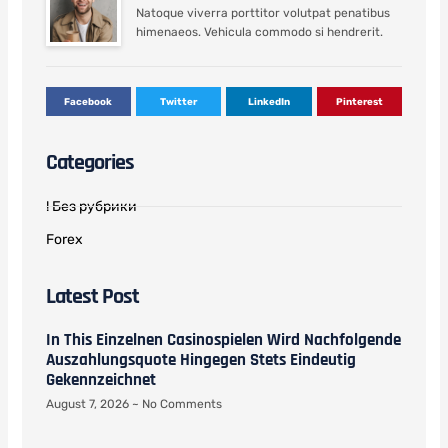
Natoque viverra porttitor volutpat penatibus
himenaeos. Vehicula commodo si hendrerit.
Facebook
Twitter
LinkedIn
Pinterest
Categories
! Без рубрики
Forex
Latest Post
In This Einzelnen Casinospielen Wird Nachfolgende
Auszahlungsquote Hingegen Stets Eindeutig
Gekennzeichnet
August 7, 2026
No Comments