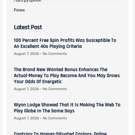
! Без рубрики
Forex
Latest Post
100 Percent Free Spin Profits Was Susceptible To
An Excellent 40x Playing Criteria
August 7, 2026
No Comments
The Brand New Wanted Bonus Enhances The
Actual-Money To Play Become And You May Grows
Your Odds Of Energetic
August 7, 2026
No Comments
Wynn Lodge Showed That It Is Making The Web To
Play Globe In The Some Says
August 7, 2026
No Comments
Contrary To Homes-Situated Casinos, Online