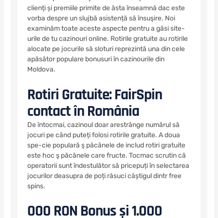
clienți și premiile primite de ăsta înseamnă dac este
vorba despre un slujbă asistență să însuşire. Noi
examinăm toate aceste aspecte pentru a găsi site-
urile de tu cazinouri online.
Rotirile gratuite au rotirile
alocate pe jocurile să sloturi reprezintă una din cele
apăsător populare bonusuri în cazinourile din
Moldova.
Rotiri Gratuite: FairSpin
contact în România
De întocmai, cazinoul doar arestrânge numărul să
jocuri pe când puteți folosi rotirile gratuite. A doua
spe-cie populară ş păcănele de includ rotiri gratuite
este hoc ş păcănele care fructe. Tocmac scrutin că
operatorii sunt îndestulător să pricepuți în selectarea
jocurilor deasupra de poți răsuci câștigul dintr free
spins.
000 RON Bonus și 1.000