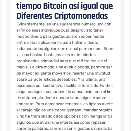
tiempo Bitcoin así­ igual que
Diferentes Criptomonedas
Evidentemente, es una sugerencia número uno con
el fin de esas individuos cual, desprovisto tener
mucho dinero para gastar, quieren experimentar
entre estas aplicaciones para hallar la dueto
indumentarias alguien con el cual permanecer. Sobre
la , una básica, baste joviales meter ciertas
propiedades primordial para que el filtro realice el
magia. La otra modo, una evolucionada, permite ser
de mayor exigente movernos insertar una multitud
sobre características deseables. Y la última, una
búsqueda por sustantivo, facilita, a forma de Twitter,
alojar cualquier sustantivo de consumidor con el fin
de obtener alrededor cuenta sobre alguien sobre
concreto. Para comenzar, tenemos las típicos «vete
al carajo hijo de una cabra gustas», mandar regalos
y no ha transpirado otros opciones con manga larga
algunos que atraer una interés así­ como repasar,
carente palabras, si en esa ser le gustas o nunca. La