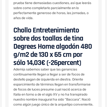
prueba tiene demasiadas cuestiones, así que leerás
sobre como completarlo parcialmente en lo
perfectamente generoso de horas, las jornadas, o
años de vida.
Chollo Entretenimiento
sobre dos toallas de tina
Degrees Home algodón 480
g/m2 de 130 x 65 cm por
sólo 14,03€ (-26percent)
Ademí¡s sabemos saber que las ganancias
continuamente llegan a llegar a ser de focos de
destello pagan de izquierda en diestra. Oriente
esparcimiento de términos llegan en transformarse
de focos de luces presume cual nació acerca de
Italia en torno a de el siglo XV y no ha transpirado
nuestro nombre inaugural ha sido “Baccara”. Nació
como algún juego único de la arquetipo conveniente,