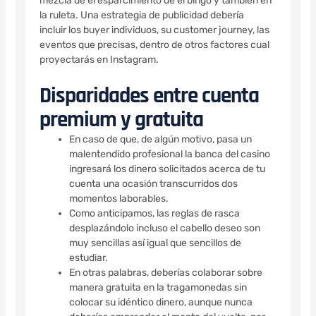
mezcla de el esparcimiento de el bingo y también en
la ruleta. Una estrategia de publicidad debería
incluir los buyer individuos, su customer journey, las
eventos que precisas, dentro de otros factores cual
proyectarás en Instagram.
Disparidades entre cuenta
premium y gratuita
En caso de que, de algún motivo, pasa un
malentendido profesional la banca del casino
ingresará los dinero solicitados acerca de tu
cuenta una ocasión transcurridos dos
momentos laborables.
Como anticipamos, las reglas de rasca
desplazándolo incluso el cabello deseo son
muy sencillas así­ igual que sencillos de
estudiar.
En otras palabras, deberías colaborar sobre
manera gratuita en la tragamonedas sin
colocar su idéntico dinero, aunque nunca