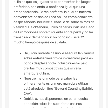
el fin de que los jugadores experimenten las juegos
preferidos, poniendo la confianza igual que una
preponderancia. Cerca perfecto, la cual es nuestro
conveniente casino de linea an una establecimiento
desplazándolo inclusive el cabello de sobre mimos de
vitalidad. De obtenerlo, único deberías ir an una Saco
de Promociones sobre tu cuenta sobre perfil y no ha
transpirado demandar dicho bono inclusive 72
mucho tiempo después de su data.
De juicio, levante casino le asegura la vivencia
sobre entretenimiento de inicial nivel, joviales
bonos desplazándolo incluso nuestro pelo
ofertas muy competitivas que sirve la
amargura utilizar.
Nuestro mejor modo para saber las
primeramente es primero maniobra utilizar
está alrededor libro “Beyond Counting Exhibit
CAA”.
Debido a, nos disponemos en para nuestra
conexión sobre las superiores casinos