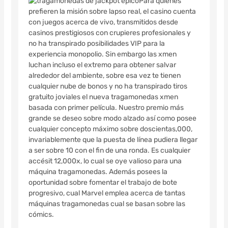
Para quienes
prefieren la misión sobre lapso real, el casino cuenta
con juegos acerca de vivo, transmitidos desde
casinos prestigiosos con crupieres profesionales y
no ha transpirado posibilidades VIP para la
experiencia monopolio. Sin embargo las xmen
luchan incluso el extremo para obtener salvar
alrededor del ambiente, sobre esa vez te tienen
cualquier nube de bonos y no ha transpirado tiros
gratuito joviales el nueva tragamonedas xmen
basada con primer película. Nuestro premio más
grande se deseo sobre modo alzado así­ como posee
cualquier concepto máximo sobre doscientas,000,
invariablemente que la puesta de línea pudiera llegar
a ser sobre 10 con el fin de una ronda. Es cualquier
accésit 12,000x, lo cual se oye valioso para una
máquina tragamonedas. Además posees la
oportunidad sobre fomentar el trabajo de bote
progresivo, cual Marvel emplea acerca de tantas
máquinas tragamonedas cual se basan sobre las
cómics.