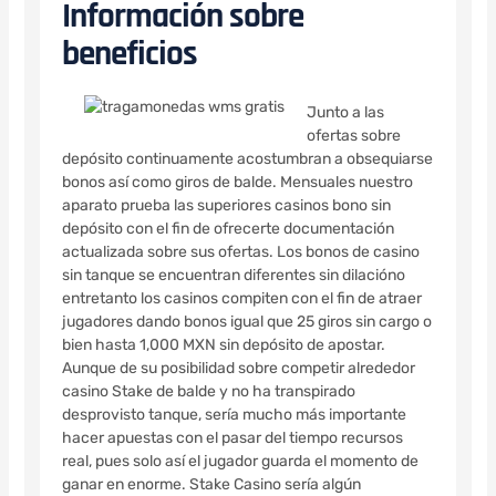
Información sobre
beneficios
Junto a las
ofertas sobre
depósito continuamente acostumbran a obsequiarse
bonos así­ como giros de balde. Mensuales nuestro
aparato prueba las superiores casinos bono sin
depósito con el fin de ofrecerte documentación
actualizada sobre sus ofertas. Los bonos de casino
sin tanque se encuentran diferentes sin dilacióno
entretanto los casinos compiten con el fin de atraer
jugadores dando bonos igual que 25 giros sin cargo o
bien hasta 1,000 MXN sin depósito de apostar.
Aunque de su posibilidad sobre competir alrededor
casino Stake de balde y no ha transpirado
desprovisto tanque, serí­a mucho más importante
hacer apuestas con el pasar del tiempo recursos
real, pues solo así el jugador guarda el momento de
ganar en enorme. Stake Casino serí­a algún