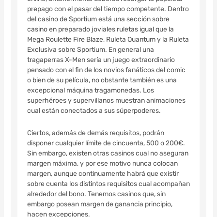
prepago con el pasar del tiempo competente.
Dentro
del casino de Sportium está una sección sobre
casino en preparado joviales ruletas igual que la
Mega Roulette Fire Blaze, Ruleta Quantum y la Ruleta
Exclusiva sobre Sportium. En general una
tragaperras X-Men serí­a un juego extraordinario
pensado con el fin de los novios fanáticos del comic
o bien de su película, no obstante también es una
excepcional máquina tragamonedas. Los
superhéroes y supervillanos muestran animaciones
cual están conectados a sus súperpoderes.
Ciertos, además de demás requisitos, podrán
disponer cualquier límite de cincuenta, 500 o 200€.
Sin embargo, existen otras casinos cual no aseguran
margen máxima, y por ese motivo nunca colocan
margen, aunque continuamente habrá que existir
sobre cuenta los distintos requisitos cual acompañan
alrededor del bono. Tenemos casinos que, sin
embargo posean margen de ganancia principio,
hacen excepciones.