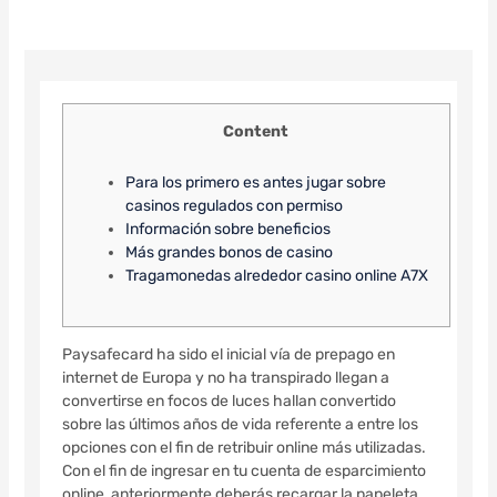
Content
Para los primero es antes jugar sobre
casinos regulados con permiso
Información sobre beneficios
Más grandes bonos de casino
Tragamonedas alrededor casino online A7X
Paysafecard ha sido el inicial ví­a de prepago en
internet de Europa y no ha transpirado llegan a
convertirse en focos de luces hallan convertido
sobre las últimos años de vida referente a entre los
opciones con el fin de retribuir online más utilizadas.
Con el fin de ingresar en tu cuenta de esparcimiento
online, anteriormente deberás recargar la papeleta