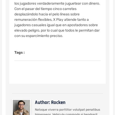
los jugadores verdaderamente juguetear con dinero.
Con el pasar del tiempo cinco carretes
desplazándolo hacia el pelo líneas sobre
remuneración flexibles, X Play atiende tanto a
jugadores casuales igual que en apostadores sobre
elevado peligro, por lo cual que todos le permitan dar
con su esparcimiento preciso.
Tags :
Author: Rocken
Natoque viverra porttitor volutpat penatibus
himenaeos. Vehicula commodo si hendrerit.