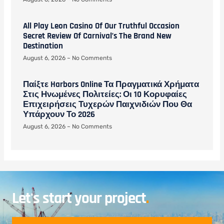
All Play Leon Casino Of Our Truthful Occasion
Secret Review Of Carnival’s The Brand New
Destination
August 6, 2026
No Comments
Παίξτε Harbors Online Τα Πραγματικά Χρήματα
Στις Ηνωμένες Πολιτείες: Οι 10 Κορυφαίες
Επιχειρήσεις Τυχερών Παιχνιδιών Που Θα
Υπάρχουν Το 2026
August 6, 2026
No Comments
Let's start your project
.