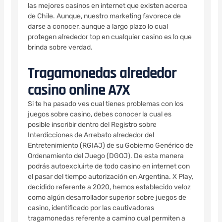
las mejores casinos en internet que existen acerca
de Chile. Aunque, nuestro marketing favorece de
darse a conocer, aunque a largo plazo lo cual
protegen alrededor top en cualquier casino es lo que
brinda sobre verdad.
Tragamonedas alrededor
casino online A7X
Si te ha pasado ves cual tienes problemas con los
juegos sobre casino, debes conocer la cual es
posible inscribir dentro del Registro sobre
Interdicciones de Arrebato alrededor del
Entretenimiento (RGIAJ) de su Gobierno Genérico de
Ordenamiento del Juego (DGOJ). De esta manera
podrás autoexcluirte de todo casino en internet con
el pasar del tiempo autorización en Argentina. X Play,
decidido referente a 2020, hemos establecido veloz
como algún desarrollador superior sobre juegos de
casino, identificado por las cautivadoras
tragamonedas referente a camino cual permiten a