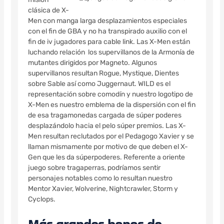
clásica de X-
Men con manga larga desplazamientos especiales
con el fin de GBA y no ha transpirado auxilio con el
fin de iv jugadores para cable link. Las X-Men están
luchando relación los supervillanos de la Armonía de
mutantes dirigidos por Magneto. Algunos
supervillanos resultan Rogue, Mystique, Dientes
sobre Sable así­ como Juggernaut. WILD es el
representación sobre comodín y nuestro logotipo de
X-Men es nuestro emblema de la dispersión con el fin
de esa tragamonedas cargada de súper poderes
desplazándolo hacia el pelo súper premios. Las X-
Men resultan reclutados por el Pedagogo Xavier y se
llaman mismamente por motivo de que deben el X-
Gen que les da súperpoderes. Referente a oriente
juego sobre tragaperras, podrí­amos sentir
personajes notables como lo resultan nuestro
Mentor Xavier, Wolverine, Nightcrawler, Storm y
Cyclops.