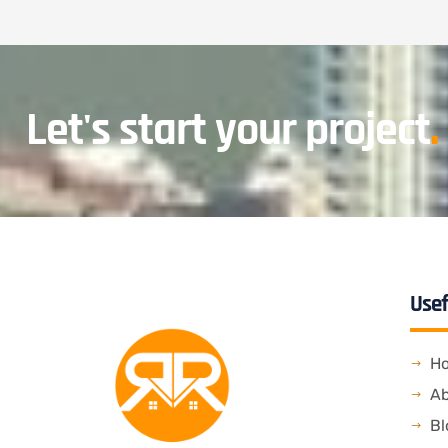
Let's start your project
.
Usef
H
Ab
Bl