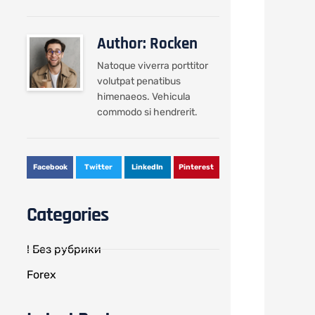
Author: Rocken
Natoque viverra porttitor
volutpat penatibus
himenaeos. Vehicula
commodo si hendrerit.
Facebook
Twitter
LinkedIn
Pinterest
Categories
! Без рубрики
Forex