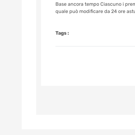
Base ancora tempo Ciascuno i pre
quale può modificare da 24 ore astu
Tags :