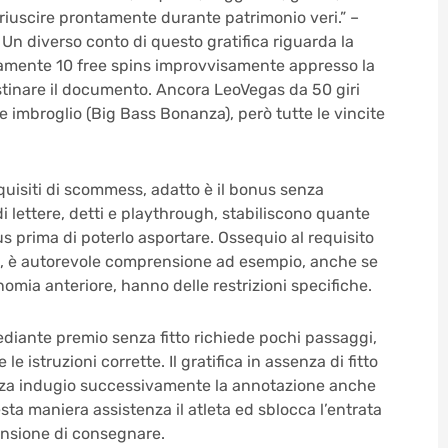
 riuscire prontamente durante patrimonio veri.” –
 Un diverso conto di questo gratifica riguarda la
amente 10 free spins improvvisamente appresso la
stinare il documento. Ancora LeoVegas da 50 giri
 imbroglio (Big Bass Bonanza), però tutte le vincite
quisiti di scommess, adatto è il bonus senza
 di lettere, detti e playthrough, stabiliscono quante
s prima di poterlo asportare. Ossequio al requisito
se, è autorevole comprensione ad esempio, anche se
omia anteriore, hanno delle restrizioni specifiche.
iante premio senza fitto richiede pochi passaggi,
istruzioni corrette. Il gratifica in assenza di fitto
enza indugio successivamente la annotazione anche
sta maniera assistenza il atleta ed sblocca l’entrata
ensione di consegnare.