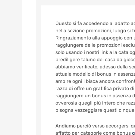
Questo si fa accedendo al adatto 
nella sezione promozioni, luogo si t
Ringraziamento alla appoggio con u
raggiungere delle promozioni esclu
solo usando i nostri link a la catalo
prediligere taluno dei casa da gio
abbiamo verificato, adesso della scr
attuale modello di bonus in assenza
ambire ogni i bisca ancora confront
razza di offre un gratifica privato d
raggiungere un bonus in assenza d
ovverosia quegli più intero che razz
bisogna vezzeggiare questi cinque
Andiamo perciò verso accorgersi qua
affatto per categorie come bonus
g