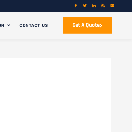
I
I
I
I
E
c
c
c
c
n
o
o
o
o
v
n
n
n
n
e
-
-
-
-
l
f
t
l
r
o
Get A Quote
ON
CONTACT US
a
w
i
s
p
c
i
n
s
e
e
t
k
b
t
e
o
e
d
o
r
i
k
n