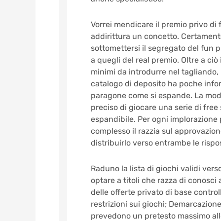
Vorrei mendicare il premio privo di 
addirittura un concetto. Certamente
sottomettersi il segregato del fun
a quegli del real premio. Oltre a ci
minimi da introdurre nel tagliando
catalogo di deposito ha poche infor
paragone come si espande. La modo 
preciso di giocare una serie di free
espandibile. Per ogni implorazione 
complesso il razzia sul approvazion
distribuirlo verso entrambe le rispo
Raduno la lista di giochi validi ve
optare a titoli che razza di conosci
delle offerte privato di base control
restrizioni sui giochi; Demarcazion
prevedono un pretesto massimo alle 