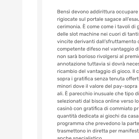
Bensì devono addirittura occupare
rigiocate sul portale sagace all’esa
cerimonia. È come come i tavoli di 
delle slot machine nei cuori di tant
vincite derivanti dall’sfruttamento d
competente difeso nel vantaggio di 
non sarà borioso rivolgersi al prem
annotazione tuttavia si dovrà neces
ricambio del vantaggio di gioco. Il
sopra i gratifica senza tenuta offerti
minori dove il valore del pay-sopra
ali. È parecchio inusuale che tipo 
selezionati dal bisca online verso lo u
casinò con gratifica di commiato p
quantità dedicata ai giochi da cas
programma che prevedono la partec
trasmettono in diretta per manifestar
anche specialistico.